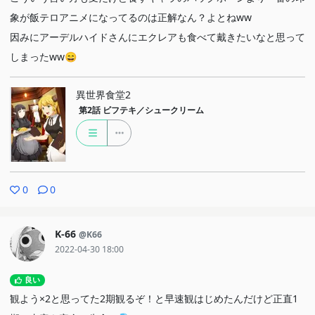
象が飯テロアニメになってるのは正解なん？よとねww
因みにアーデルハイドさんにエクレアも食べて戴きたいなと思って
しまったww😄
異世界食堂2
第2話
ビフテキ／シュークリーム
0
0
K-66
@K66
2022-04-30 18:00
良い
観よう×2と思ってた2期観るぞ！と早速観はじめたんだけど正直1