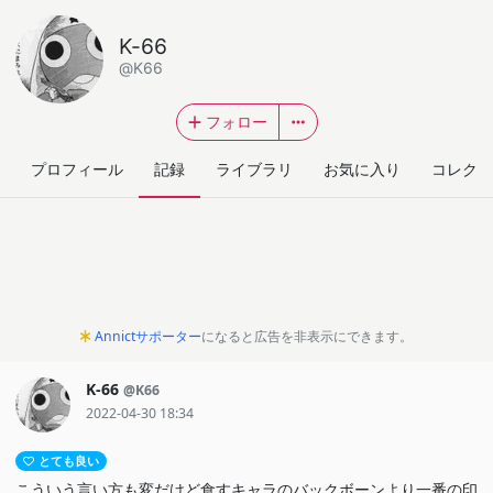
K-66
@K66
フォロー
プロフィール
記録
ライブラリ
お気に入り
コレクシ
Annictサポーター
になると広告を非表示にできます。
K-66
@K66
2022-04-30 18:34
とても良い
こういう言い方も変だけど食すキャラのバックボーンより一番の印