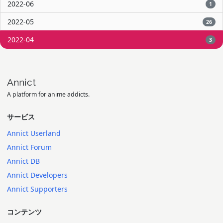
2022-06
1
2022-05
26
2022-04
3
Annict
A platform for anime addicts.
サービス
Annict Userland
Annict Forum
Annict DB
Annict Developers
Annict Supporters
コンテンツ