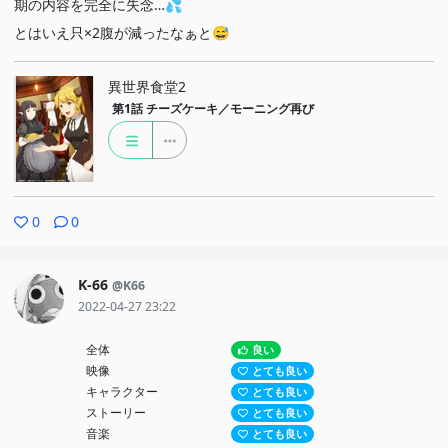
期の内容を完全に失念…💦
とはいえ只×2腹が減ったなぁと😅
異世界食堂2
第1話
チーズケーキ／モーニング再び
0
0
K-66
@K66
2022-04-27 23:22
全体
良い
映像
とても良い
キャラクター
とても良い
ストーリー
とても良い
音楽
とても良い