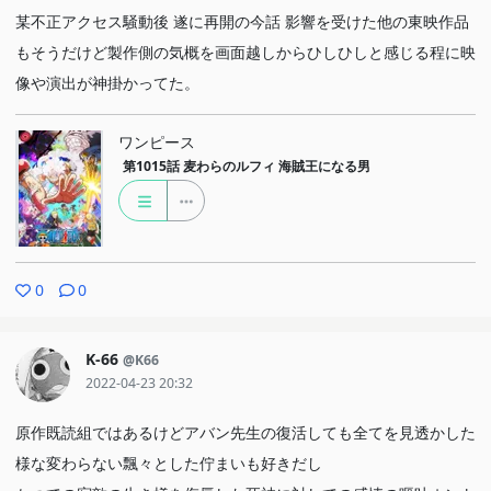
某不正アクセス騒動後 遂に再開の今話 影響を受けた他の東映作品
もそうだけど製作側の気概を画面越しからひしひしと感じる程に映
像や演出が神掛かってた。
ワンピース
第1015話
麦わらのルフィ 海賊王になる男
0
0
K-66
@K66
2022-04-23 20:32
原作既読組ではあるけどアバン先生の復活しても全てを見透かした
様な変わらない飄々とした佇まいも好きだし