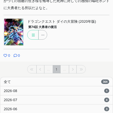
かつての宿敵の生き様を侮辱した死神に対しての感情の嘔吐ホント
に大勇者たる所以だよなと。
ドラゴンクエスト ダイの大冒険 (2020年版)
第74話
大勇者の復活
0
0
...
1
...
全て
364
2026-08
1
2026-07
4
2026-06
3