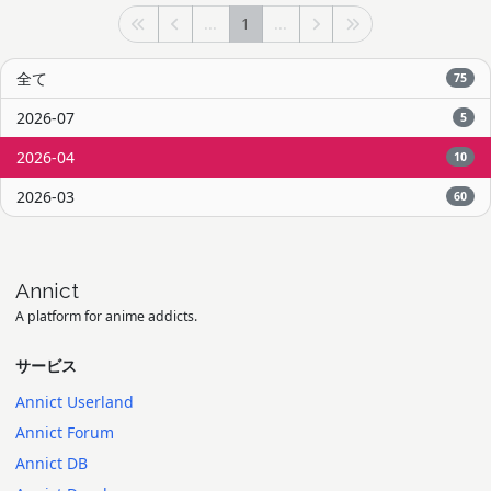
...
1
...
全て
75
2026-07
5
2026-04
10
2026-03
60
Annict
A platform for anime addicts.
サービス
Annict Userland
Annict Forum
Annict DB