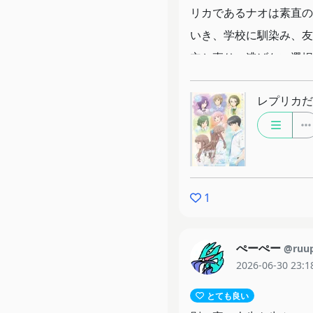
リカであるナオは素直の
いき、学校に馴染み、友
立ち直り、逃げない選択
しかしナオはレプリカで
レプリカだ
っとナオと素直は一緒に
他の先輩のレプリカは生
ッキングな展開。このあ
すごく印象的。
最終的にナオがどういう
1
ストも余韻を感じさせて
ら大丈夫だよと、この1
ぺーぺー
@ruu
ナオと素直の諸星さんの
2026-06-30 23:1
ちか分かるのも素晴らし
とても良い