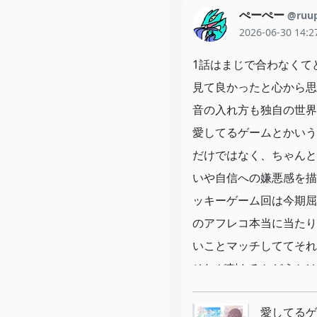
ぺーぺー
@ruu
2026-06-30 14:2
1話はまじで合わなくて
見て良かったと心から思
音の入れ方も独自の世界
愛してるゲームとかいう
だけではなく、ちゃんと
いや自信への嫌悪感を描
ッキーゲーム回は今期屈
のアフレコ本当に当たり
いことマッチしててそれ
それが刺さるかどうかは
わってくる芯のある作品
愛してるゲ
ゃんと2人の総意で終わ