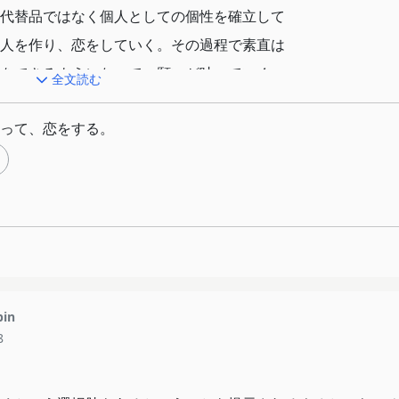
代替品ではなく個人としての個性を確立して
人を作り、恋をしていく。その過程で素直は
をできるようになって。願いが叶っていく。
全文読む
あるという事実は変えられないからこそ、ず
って、恋をする。
生きていくことはできないという矛盾。事実
徒の前での演説中に消えてしまうというショ
たりを丁寧だけど時に鋭利に描いていたのが
選択肢を取ったのかは明示されないというラ
本当に大好き。どちらを選んでも彼女たちな
クールを通じて思わせてくれたから。
pin
演じ分けも見事で、ちょっとした声色でどっ
8
かった。