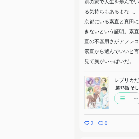
別の家で人生を歩んでい
る気持ちもあるよな…。
京都にいる素直と真田に
きないという証明。素直
直の不器用さがアフレコ
素直から選んでいいと言
見て胸がいっぱいだ。
レプリカだ
第13話
そし
2
0