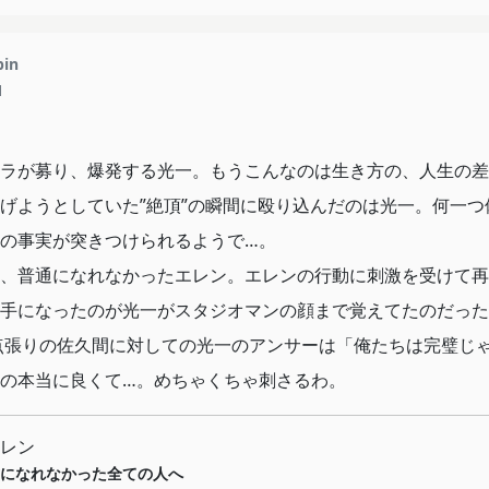
残るんだよな。それは作中でキャラが強い実
からだと思うし、現実の我々が生きているこ
pin
あるからだと思う。アニメーションのクオリ
1
ったけど、原作の魅力を引き出したいいアニ
エピソードも好きなのでぜひ続きもやってほ
ラが募り、爆発する光一。もうこんなのは生き方の、人生の差
げようとしていた”絶頂”の瞬間に殴り込んだのは光一。何一つ
の事実が突きつけられるようで…。
、普通になれなかったエレン。エレンの行動に刺激を受けて再
手になったのが光一がスタジオマンの顔まで覚えてたのだった
一点張りの佐久間に対しての光一のアンサーは「俺たちは完璧じ
の本当に良くて…。めちゃくちゃ刺さるわ。
レン
になれなかった全ての人へ