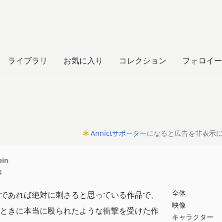
ー
ライブラリ
お気に入り
コレクション
フォロイー
Annictサポーター
になると広告を非表示
pin
4
全体
であれば絶対に刺さると思っている作品で、
映像
ときに本当に殴られたような衝撃を受けた作
キャラクター