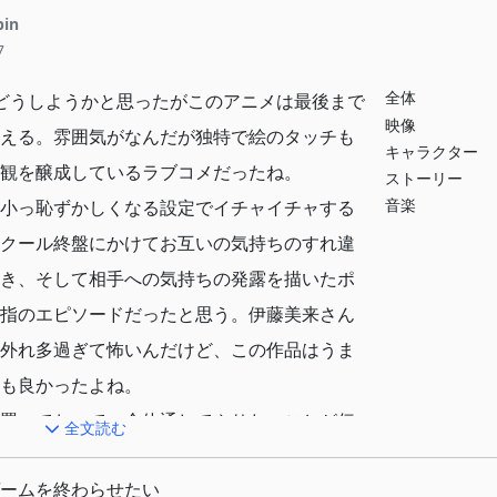
pin
7
全体
どうしようかと思ったがこのアニメは最後まで
映像
える。雰囲気がなんだが独特で絵のタッチも
キャラクター
観を醸成しているラブコメだったね。
ストーリー
音楽
小っ恥ずかしくなる設定でイチャイチャする
クール終盤にかけてお互いの気持ちのすれ違
き、そして相手への気持ちの発露を描いたポ
指のエピソードだったと思う。伊藤美来さん
外れ多過ぎて怖いんだけど、この作品はうま
も良かったよね。
置いておいて、全体通してやりたいことが伝
全文読む
だったと思う。最終話で愛してるゲームをち
ームを終わらせたい
らせたの素敵だ。