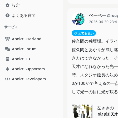
つの言葉がやけに印象に
設定
在性を持って生きている
ぺーぺー
よくある質問
@ruu
の世界にも通じるものが
2026-06-30 23:4
サービス
ティが高いわけではなか
とても良い
メ化だった。ここからの
Annict Userland
佐久間の独壇場。イライ
しい…!
Annict Forum
佐久間とあかりが成し遂
き方はできなかった。そ
Annict DB
天才になれなかった光一
Annict Supporters
時、スタジオ延長の決め
Annict Developers
0か100かで考えるの
して光一の目に光が戻る
左ききのエ
第13話
天才