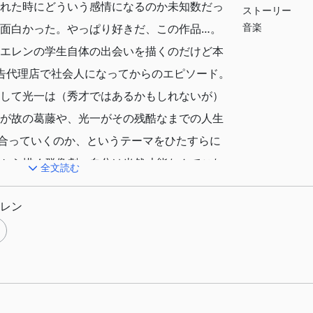
れた時にどういう感情になるのか未知数だっ
ストーリー
音楽
面白かった。やっぱり好きだ、この作品…。
エレンの学生自体の出会いを描くのだけど本
告代理店で社会人になってからのエピソード。
して光一は（秀才ではあるかもしれないが）
が故の葛藤や、光一がその残酷なまでの人生
き合っていくのか、というテーマをひたすらに
から描く群像劇。自分は当然才能なんてこれ
全文読む
社会人人生を送っている人間なので光一が仕
レン
き、苦しみ、それでも必死に食らいつく姿、
つれていく姿にとにかく感情を揺さぶられて
かったすべての人へ」。この作品のキャッチ
刺さる。
詞が良くて、登場人物から発せられる一つ一