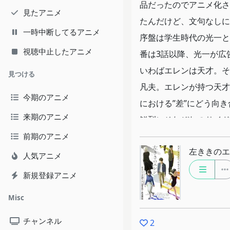
品だったのでアニメ化さ
見たアニメ
たんだけど、文句なしに
一時中断してるアニメ
序盤は学生時代の光一と
視聴中止したアニメ
番は3話以降、光一が広
いわばエレンは天才。そ
見つける
凡夫。エレンが持つ天才
今期のアニメ
における”差”にどう向
来期のアニメ
鮮烈にそれぞれのサイド
っぽっちもなく、普通の
前期のアニメ
左ききのエ
事においてひたすらもが
人気アニメ
しかし心がすり減ってや
新規登録アニメ
しまう。「天才になれな
Misc
コピーが胸に鋭利に突き
このアニメはとにかく台
チャンネル
2