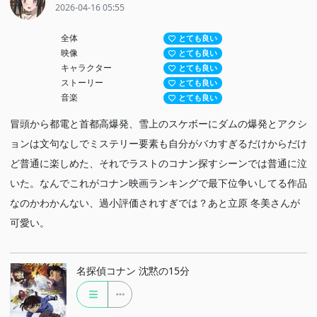
2026-04-16 05:55
全体
とても良い
映像
とても良い
キャラクター
とても良い
ストーリー
とても良い
音楽
とても良い
冒頭から都電と首都高爆発、雪上のスケボーにダムの爆発とアクシ
ョンは文句なしでミステリー要素も自分がバカすぎるだけからだけ
ど普通に楽しめた、それでラストのコナン探すシーンでは普通に泣
いた。なんでこれがコナン映画ランキングで最下位争いしてる作品
なのかわかんない、過小評価されすぎでは？あと立原 冬美さんが
可愛い。
名探偵コナン 沈黙の15分