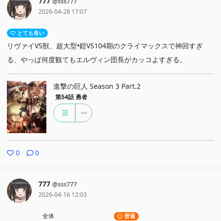
777
@sss777
2026-04-28 17:07
とても良い
リヴァイVS獣、超大型•鎧VS104期のクライマックスで神回すぎ
る、やっぱ何度観てもエルヴィン団長がカッコよすぎる。
進撃の巨人 Season 3 Part.2
第54話
勇者
0
0
777
@sss777
2026-04-16 12:03
全体
普通