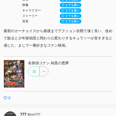
映像
とても良い
キャラクター
とても良い
ストーリー
とても良い
音楽
とても良い
最初のカーチェイスから最後までアクション全開で凄く良い、改め
て観ると少年探偵団と関わり心変わりするキュラソーが良すぎると
感じた、まじで一番好きなコナン映画。
名探偵コナン 純黒の悪夢
0
777
@sss777