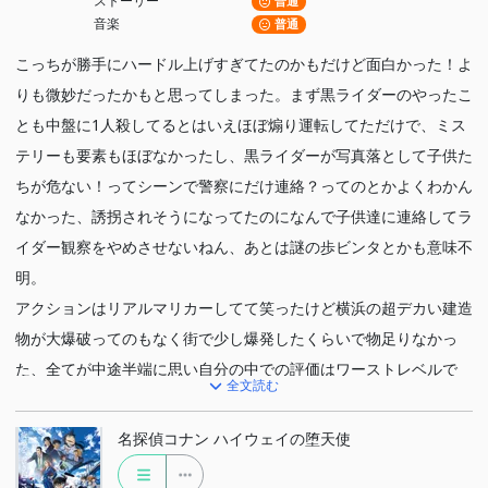
ストーリー
普通
音楽
普通
こっちが勝手にハードル上げすぎてたのかもだけど面白かった！よ
りも微妙だったかもと思ってしまった。まず黒ライダーのやったこ
とも中盤に1人殺してるとはいえほぼ煽り運転してただけで、ミス
テリーも要素もほぼなかったし、黒ライダーが写真落として子供た
ちが危ない！ってシーンで警察にだけ連絡？ってのとかよくわかん
なかった、誘拐されそうになってたのになんで子供達に連絡してラ
イダー観察をやめさせないねん、あとは謎の歩ビンタとかも意味不
明。
アクションはリアルマリカーしてて笑ったけど横浜の超デカい建造
物が大爆破ってのもなく街で少し爆発したくらいで物足りなかっ
た、全てが中途半端に思い自分の中での評価はワーストレベルで
全文読む
す。
名探偵コナン ハイウェイの堕天使