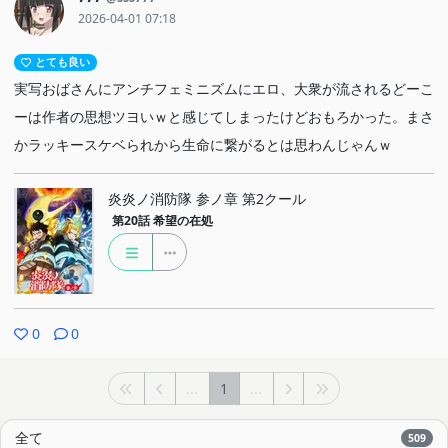
2026-04-01 07:18
とても良い
実写おばさんにアンチフェミニズムにエロ、大衆が流されるどーこ
ーは作者の思想ツヨいｗと感じてしまったけどおもろかった。まさ
かラッキースケベられから生命に繋がるとは思わんじゃんｗ
炎炎ノ消防隊 参ノ章 第2クール
第20話
希望の在処
0
0
...
1
...
全て
509