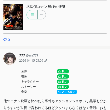
名探偵コナン 戦慄の楽譜
0
777
@sss777
2026-04-15 05:09
全体
良い
映像
良い
キャラクター
良い
ストーリー
良い
音楽
とても良い
他のコナン映画と比べたら事件もアクションショボいし黒幕も分か
りやすいが世間で言われてるほどクソつまらなくはなく普通におも