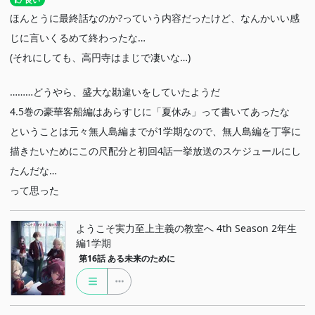
良い
ほんとうに最終話なのか?っていう内容だったけど、なんかいい感
じに言いくるめて終わったな…
(それにしても、高円寺はまじで凄いな…)
………どうやら、盛大な勘違いをしていたようだ
4.5巻の豪華客船編はあらすじに「夏休み」って書いてあったな
ということは元々無人島編までが1学期なので、無人島編を丁寧に
描きたいためにこの尺配分と初回4話一挙放送のスケジュールにし
たんだな…
って思った
ようこそ実力至上主義の教室へ 4th Season 2年生
編1学期
第16話
ある未来のために