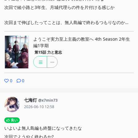
次回で綾小路と3年生、月城代理らの件を片付ける感じか
次回まで伸ばしたってことは、無人島編で終わるつもりなのか…
ようこそ実力至上主義の教室へ 4th Season 2年生
編1学期
第15話
力と意志
0
0
七海灯
@x7min73
2026-06-10 12:58
良い
いよいよ無人島編も終盤になってきたな
次回でようやく終わるか?