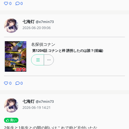
0
0
七海灯
@x7min73
2026-06-20 09:06
名探偵コナン
第1204話
コナンと梓 誘拐したのは誰？(前編)
0
0
七海灯
@x7min73
2026-06-19 14:21
良い
2年生と1年生との間の戦いはこれで殆ど片付いたな