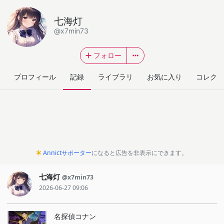
七海灯
@x7min73
フォロー
プロフィール
記録
ライブラリ
お気に入り
コレクシ
Annictサポーター
になると広告を非表示にできます。
七海灯
@x7min73
2026-06-27 09:06
名探偵コナン