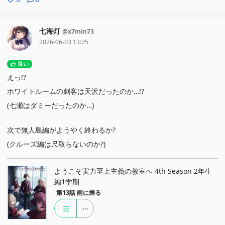
七海灯
@x7min73
2026-06-03 13:25
良い
えっ!?
ホワイトルームの刺客は天沢だったのか…!?
(七瀬はダミーだったのか…)
次で無人島編がようやく終わるか?
(クルーズ編は尺取らないのか?)
ようこそ実力至上主義の教室へ 4th Season 2年生
編1学期
第13話
雨に煙る