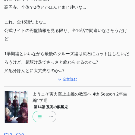
高円寺、全体で2位とかほんとまじ凄いな…
これ、全16話だよな…
公式サイトの円盤情報を見る限り、全16話で間違いなさそうだけ
ど
1学期編といいながら最後のクルーズ編は流石にカットはしないだ
ろうけど、超駆け足でさっさと終わらせるのか…?
尺配分ほんとに大丈夫なのか…?
(まあクルーズ編は4.5巻らしいから、元々あまり長くないのかもし
全文読む
れないな)
ようこそ実力至上主義の教室へ 4th Season 2年生
編1学期
第14話
孤高の麒麟児
0
0