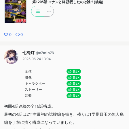
第1205話
コナンと梓 誘拐したのは誰？(後編)
0
0
七海灯
@x7min73
2026-06-24 13:04
全体
良い
映像
良い
キャラクター
良い
ストーリー
良い
音楽
良い
初回4話連続の全16話構成。
最初の4話は2年生最初の試験編を描き、残りは1学期目玉の無人島
編を丁寧に描く構成になっていました。