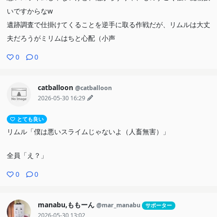
ミリムはカガリの何を見ようとしたのかな。カガリはかつてミリム
いですからなw
に国を滅ぼされたことを「魔王になる過程で克服した」とユウキに
遺跡調査で仕掛けてくることを逆手に取る作戦だが、リムルは大丈
言った。ってことは、カガリは魔王？オクタグラムにそれっぽい奴
夫だろうがミリムはちと心配（小声
いたっけ？それとも元魔王？何にせよ、ミリムとの因縁は深いって
0
0
ことか。
catballoon
@catballoon
リムルとミリムとゴブタの格好はボーイスカウトなんよw 半袖だ
2026-05-30 16:29
と蚊に刺されますからね……とかいう問題じゃなかったw
どこでもドアだw
とても良い
遺跡でお出迎えのエルフたち？は何者？
リムル「僕は悪いスライムじゃないよ（人畜無害）」
全員「え？」
0
0
manabu,ももーん
@mar_manabu
サポーター
2026-05-30 13:02