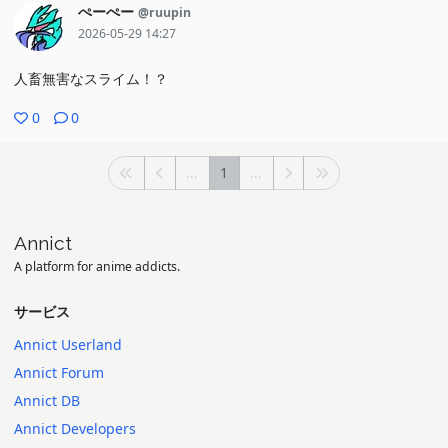
ぺーぺー
@ruupin
2026-05-29 14:27
人畜無害なスライム！？
0
0
...
1
...
Annict
A platform for anime addicts.
サービス
Annict Userland
Annict Forum
Annict DB
Annict Developers