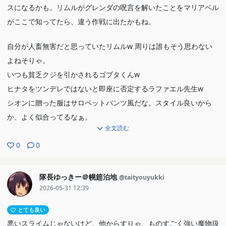
スになるかも。リムルがグレンダの呪言を解いたことをマリアベル
がここで知ってたら、違う作戦に出たかもね。
自分が人畜無害だと思っていたリムルw 周りは誰もそう思わない
よねそりゃ。
いつも貧乏クジを引かされるゴブタくんw
ヒナタをツンデレではないと即座に否定するラファエル先生w
シオンに贈った服はサロペットパンツ風だな。スタイル良いから
か、よく似合ってるなぁ。
全文読む
ミリムが絡んでマリアベルの思惑通りに事が運ぶとは思えないなw
0
0
ミリムとリムルを分断したところで何とかなる気がしない。ミリム
は古代に世界を滅ぼしかけたんだぞ。理由はペットが死んでブチギ
隊長ゆっきー＠幌筵泊地
@taityouyukki
レたとかだった気がするw
2026-05-31 12:39
ユウキが自ら欲望が大きいと言ったのは意味深。逆手に取ってる感
とても良い
じがする。
悪いスライムじゃないけど、他からすりゃ、ものすごく強い魔物扱