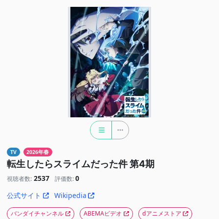
TV
2026年春
転生したらスライムだった件 第4期
2537
0
視聴者数:
評価数:
公式サイト
Wikipedia
バンダイチャンネル
ABEMAビデオ
dアニメストア