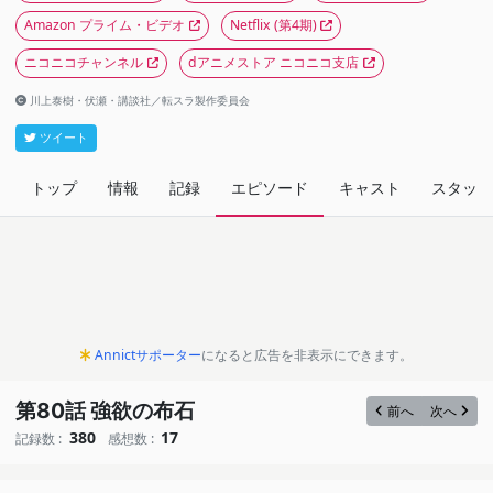
Amazon プライム・ビデオ
Netflix
(第4期)
ニコニコチャンネル
dアニメストア ニコニコ支店
川上泰樹・伏瀬・講談社／転スラ製作委員会
ツイート
トップ
情報
記録
エピソード
キャスト
スタッフ
Annictサポーター
になると広告を非表示にできます。
第80話 強欲の布石
前へ
次へ
380
17
記録数 :
感想数 :