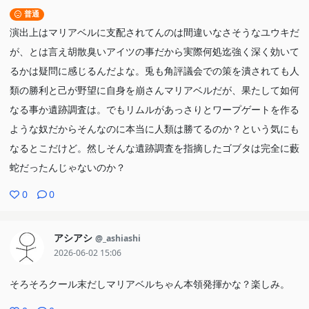
普通
演出上はマリアベルに支配されてんのは間違いなさそうなユウキだ
が、とは言え胡散臭いアイツの事だから実際何処迄強く深く効いて
るかは疑問に感じるんだよな。兎も角評議会での策を潰されても人
類の勝利と己が野望に自身を崩さんマリアベルだが、果たして如何
なる事か遺跡調査は。でもリムルがあっさりとワープゲートを作る
ような奴だからそんなのに本当に人類は勝てるのか？という気にも
なるとこだけど。然しそんな遺跡調査を指摘したゴブタは完全に藪
蛇だったんじゃないのか？
0
0
アシアシ
@_ashiashi
2026-06-02 15:06
そろそろクール末だしマリアベルちゃん本領発揮かな？楽しみ。