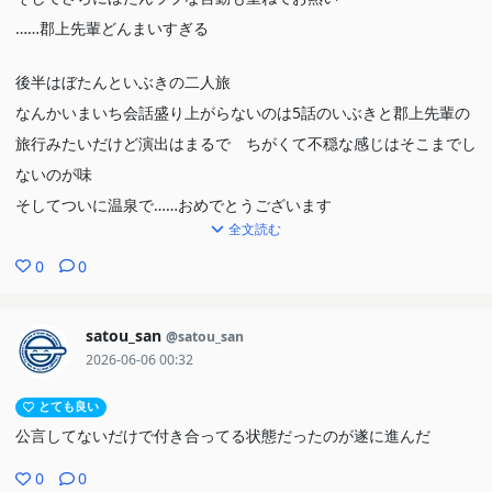
……郡上先輩どんまいすぎる
後半はぼたんといぶきの二人旅
なんかいまいち会話盛り上がらないのは5話のいぶきと郡上先輩の
旅行みたいだけど演出はまるで ちがくて不穏な感じはそこまでし
ないのが味
そしてついに温泉で……おめでとうございます
全文読む
いつも積極的なぼたんがなかなか言葉にできず、どちらかといえば
0
0
受け身が多かったいぶきが先にハッキリ言葉にしたのすごくよかっ
た
satou_san
@satou_san
いや思えばそもそも途中からはいぶきからのアピールが多かったか
2026-06-06 00:32
そして好きですとか付き合いましょうじゃなくて友達やめようって
とても良い
言葉になる（関係性はもちろん進む）のがこの作品らしい
公言してないだけで付き合ってる状態だったのが遂に進んだ
一方その頃で傷心旅行な郡上先輩だったり５話旅行の深掘りだった
0
0