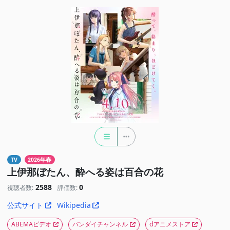
TV
2026年春
上伊那ぼたん、酔へる姿は百合の花
2588
0
視聴者数:
評価数:
公式サイト
Wikipedia
ABEMAビデオ
バンダイチャンネル
dアニメストア