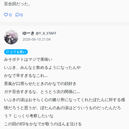
百合回だった。
0
0
ゆーき
@Y_A_STAFF
2026-06-10 21:04
とても良い
みそポテトはマジで美味い
いぶき、みんなと飲めるようになったんや
かなで辛すぎるなこれ…
景嵐が口滑らせたときのかなでの顔好き
ガチ百合すぎるな、とうとう次の関係に…
いぶきの涙はおそらく心の拠り所になってくれたぼたんに対する感
情だろうと思うが、ぼたんのあの涙はどういうものだったんだろ
う？ じっくり考察したいな
この回のEDをかなでが歌うのほんま泣ける