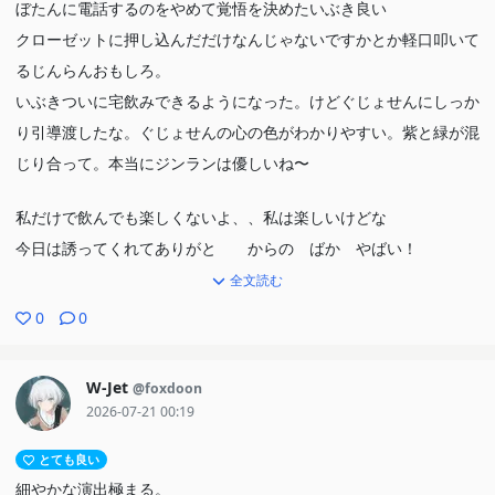
ぼたんに電話するのをやめて覚悟を決めたいぶき良い
クローゼットに押し込んだだけなんじゃないですかとか軽口叩いて
るじんらんおもしろ。
いぶきついに宅飲みできるようになった。けどぐじょせんにしっか
り引導渡したな。ぐじょせんの心の色がわかりやすい。紫と緑が混
じり合って。本当にジンランは優しいね〜
私だけで飲んでも楽しくないよ、、私は楽しいけどな
今日は誘ってくれてありがと からの ばか やばい！
全文読む
ぐじょせんとじんらんは高尾山で焼肉かあ
0
0
いちいち思い出させるじんらんおもしろ。
視線逸らしながら 友達、やめていい？友達やめよは本当に良い
W-Jet
@foxdoon
2026-07-21 00:19
織姫と彦星ですかなんですかそれ。川に入るのは8話ラストとの繋
がりか。
とても良い
最後完全に晴れてよかったね
細やかな演出極まる。