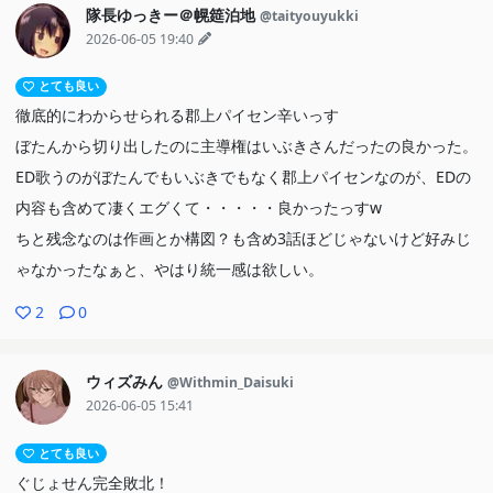
隊長ゆっきー＠幌筵泊地
@taityouyukki
2026-06-05 19:40
とても良い
徹底的にわからせられる郡上パイセン辛いっす
ぼたんから切り出したのに主導権はいぶきさんだったの良かった。
ED歌うのがぼたんでもいぶきでもなく郡上パイセンなのが、EDの
内容も含めて凄くエグくて・・・・・良かったっすw
ちと残念なのは作画とか構図？も含め3話ほどじゃないけど好みじ
ゃなかったなぁと、やはり統一感は欲しい。
2
0
ウィズみん
@Withmin_Daisuki
2026-06-05 15:41
とても良い
ぐじょせん完全敗北！