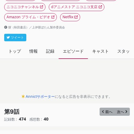
ニコニコチャンネル
dアニメストア ニコニコ支店
Amazon プライム・ビデオ
Netflix
塀（秋田書店）／上伊那ぼたん製作委員会
ツイート
トップ
情報
記録
エピソード
キャスト
スタッフ
Annictサポーター
になると広告を非表示にできます。
第9話
前へ
次へ
474
40
記録数 :
感想数 :