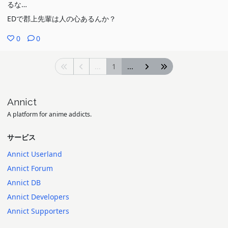
るな…
EDで郡上先輩は人の心あるんか？
0
0
...
1
...
Annict
A platform for anime addicts.
サービス
Annict Userland
Annict Forum
Annict DB
Annict Developers
Annict Supporters