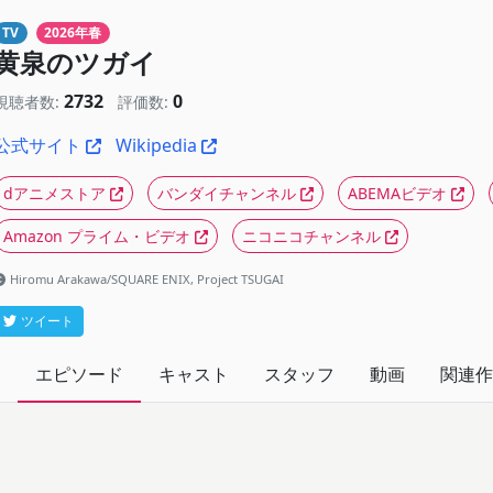
TV
2026年春
黄泉のツガイ
2732
0
視聴者数:
評価数:
公式サイト
Wikipedia
dアニメストア
バンダイチャンネル
ABEMAビデオ
Amazon プライム・ビデオ
ニコニコチャンネル
Hiromu Arakawa/SQUARE ENIX, Project TSUGAI
ツイート
エピソード
キャスト
スタッフ
動画
関連作