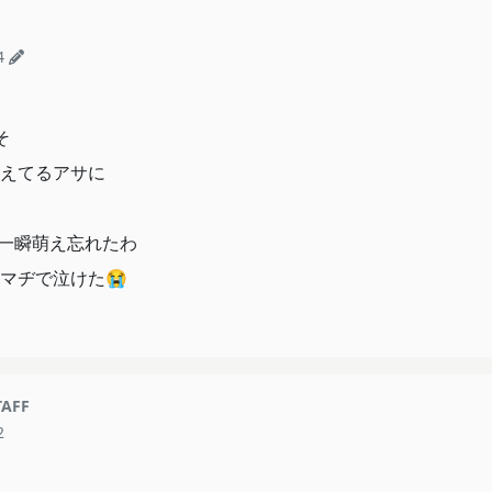
4
そ
えてるアサに
一瞬萌え忘れたわ
マヂで泣けた😭
TAFF
2