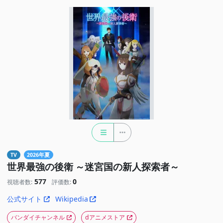
TV
2026年夏
世界最強の後衛 ～迷宮国の新人探索者～
577
0
視聴者数:
評価数:
公式サイト
Wikipedia
バンダイチャンネル
dアニメストア