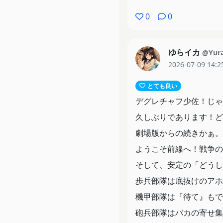
0
0
ゆらイカ
@Yura
2026-07-09 14:2
とても良い
デグレチャフ少佐！じゃ
久しぶりであります！ど
劇場版からの続きかぁ。
ようこそ前線へ！戦争の
そして、安定の「どうし
歩兵部隊は底抜けのアホ
機甲部隊は『待て』もで
砲兵部隊はバカの寄せ集