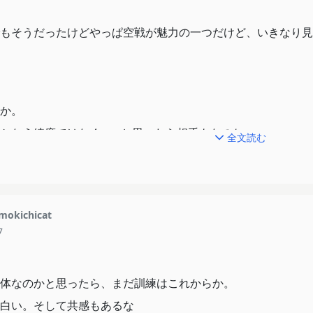
もそうだったけどやっぱ空戦が魅力の一つだけど、いきなり見
か。
かなう練度ではなく…。と思ったら相手もなのね。
全文読む
無茶な訓練をするべきでは？w
mokichicat
げないとってのがいつも通り自分のための打算でたまらなくい
7
るってのがらしいな。
体なのかと思ったら、まだ訓練はこれからか。
白い。そして共感もあるな