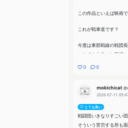
この作品といえば映画で
これが戦車道です？
今度は東部戦線の戦団長
にしても中佐のお眼鏡に
また前線から退くために
0
0
まぁ時間ないか。
mokichicat
@
最後部下からの印象も上
2026-07-11 05:4
負けたときのことも考え
とても良い
プロパガンダこわーいw
戦闘団いきなりすごい団
そういう苦労する所も面