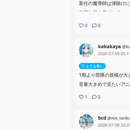
新任の魔導師は弾除けに
無能な働き者ばかり……
おお、中佐の無双ｷﾀーーー
0
0
ナイフで戦闘機を切りお
お説教タイムｷﾀｺﾚ
kakakaya
@ka
防衛戦かぁ。
2026-07-09 05:1
戦闘団ならなんとかなり
とても良い
こっちが無能なら、あち
1期より部隊の規模が大
パンツァーフォー(笑)
音量大きめで見たいアニ
最後に恐ろしいアレがく
マジでプロパガンダは恐
1
0
bcd
@me_tenk
2026-07-08 22:2