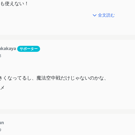
も使えない！
全文読む
ー━!!!!
ったーー！
kakaya
サポーター
3
そうだけど、無能じゃなぁ……
らも練度不足か(笑)
きくなってるし、魔法空中戦だけじゃないのかな、
絶対狙ってるだろこれ。
メ
る恐ろしさよ！
ろしい！今も昔もな！
un
9