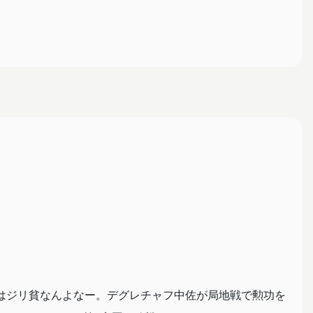
はジリ貧なんよなー。デグレチャフ中佐が局地戦で勲功を