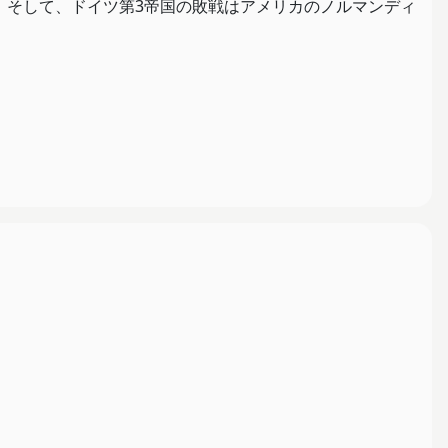
。そして、ドイツ第3帝国の敗戦はアメリカのノルマンディ
しようとしてるわけだが、余計にビビらせてしまってるw
かもしれない。