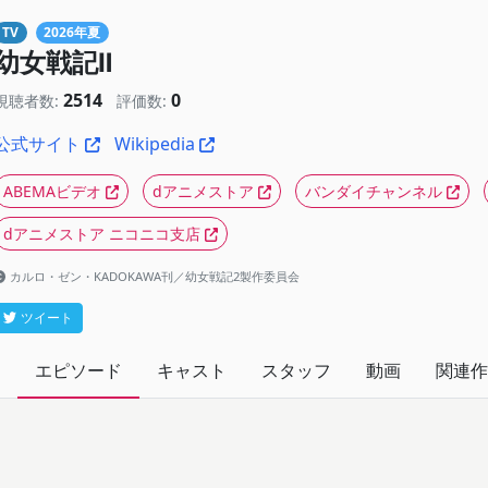
TV
2026年夏
幼女戦記Ⅱ
2514
0
視聴者数:
評価数:
公式サイト
Wikipedia
ABEMAビデオ
dアニメストア
バンダイチャンネル
dアニメストア ニコニコ支店
カルロ・ゼン・KADOKAWA刊／幼女戦記2製作委員会
ツイート
エピソード
キャスト
スタッフ
動画
関連作