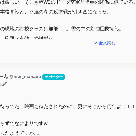
は厳しい。そこもWW2のドイツ空軍と陸軍の関係に似ている
本格参戦と、ソ連の冬の反抗戦が引き金になった。
の現地の将校クラスは無能……。雪の中の対包囲防衛戦。
、砲撃が有効、掃討戦へ。
全文読む
、こわいw 失敗したときのために新しい部下達の人気取りを
終結を願うと言い直したデグレチャフ中佐。
か。いかに戦争を終わらせるかに目標のフォーカスを変えたの
もーん
@mar_manabu
サポーター
9
待ってた！映画も待たされたのに、更にそこから何年よ！！！
らずでなによりですw
ったようですが…。