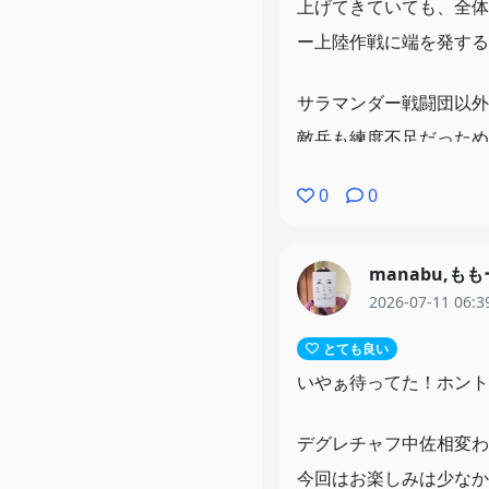
上げてきていても、全体
ー上陸作戦に端を発する
サラマンダー戦闘団以外
敵兵も練度不足だっため
優しいデグレチャフ中佐
0
0
戦争の勝利ではなく早期
帝国の勝利はないと見た
manabu,も
2026-07-11 06:3
とても良い
いやぁ待ってた！ホント
デグレチャフ中佐相変わ
今回はお楽しみは少なか