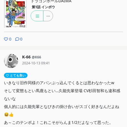
ドラゴンボールDAIMA
第1話
インボウ
0
0
K-66
@K66
2024-10-13 09:41
とても良い
いきなり旧作同様のアバンぶっ込んでくるとは思わなかったw
そして変態もとい馬鹿もとい…久能先輩登場 CV杉田智和も違和感
ないな
個人的には久能先輩となびきの掛け合いがスゴく好きなんだよね
😆👍
あ～このテンポよ！これこそがらんま1/2だよなって思った。