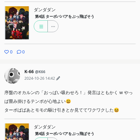
ダンダダン
第4話
ターボババアをぶっ飛ばそう
0
0
K-66
@K66
2024-10-26 14:42
序盤のオカルンの「おっぱい吸わせろ！」発言はともかく w やっ
ぱ畳み掛けるテンポが心地よい😃
ターボばばあとモモの駆け引きとか見ててワクワクした😆
ダンダダン
第4話
ターボババアをぶっ飛ばそう