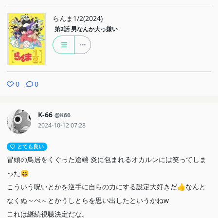
らんま1/2(2024)
第2話
男なんか大っ嫌い
0
0
K-66
@K66
2024-10-12 07:28
とても良い
冒頭の鳥居をくぐった途端 炎に包まれるオカルンには笑ってしま
った😆
こういう呪いとかを逆手に自らの力にする設定大好きだ👍なんと
なくぬ～べ～とかうしとらを思い出したというかねw
これは継続視聴決定だな。