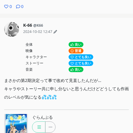
0
0
K-66
@K66
2024-10-02 12:47
全体
良い
映像
普通
キャラクター
とても良い
ストーリー
とても良い
音楽
良い
まさかの第2期決定って事で改めて見直したんだが…
キャラやストーリー共に申し分ないと思うんだけどどうしても作画
のレベルが気になる💦💦💦
ぐらんぶる