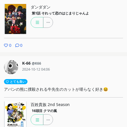
ダンダダン
第1話
それって恋のはじまりじゃんよ
0
0
K-66
@K66
2024-10-12 04:06
とても良い
アバンの熊に撲殺される牛先生のカットが堪らなく好き😆
百姓貴族 2nd Season
16頭目
クマの嵐