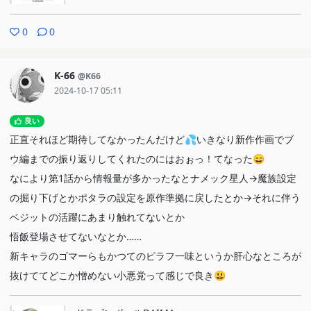
0
0
K-66
@K66
2024-10-17 05:11
良い
正直それほど期待してなかったんだけど💦いきなり新作作画でブ
ウ編までの振り返りしてくれたのにはおぉっ！てなった😄
なにより第1話から情報量が多かったなとナメック星人→魔族設定
の掘り下げとかポタラの設定を原作準拠に戻したとか→それに伴う
ベジットの活躍にあまり触れてないとか
悟飯登場させてないなとか……
新キャラのゴマーらもかつてのピラフ一味というか肝心なところが
抜けててどこか憎めない小悪党って感じで良き😃