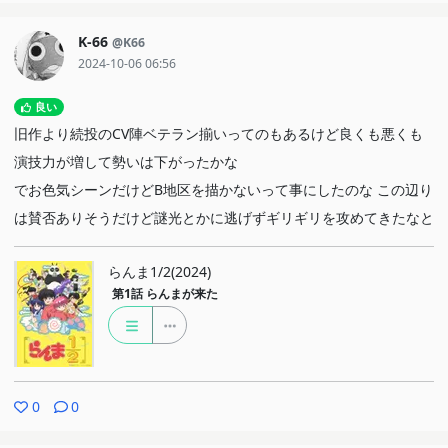
K-66
@K66
2024-10-06 06:56
良い
旧作より続投のCV陣ベテラン揃いってのもあるけど良くも悪くも
演技力が増して勢いは下がったかな
でお色気シーンだけどB地区を描かないって事にしたのな この辺り
は賛否ありそうだけど謎光とかに逃げずギリギリを攻めてきたなと
らんま1/2(2024)
第1話
らんまが来た
0
0