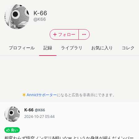
K-66
@K66
フォロー
プロフィール
記録
ライブラリ
お気に入り
コレクシ
Annictサポーター
になると広告を非表示にできます。
K-66
@K66
2024-10-27 05:44
良い
相変わらず悟空ノンデリ&軽いなw というか身体が縮んだメンバー