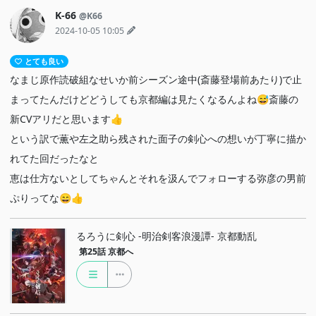
K-66
@K66
2024-10-05 10:05
とても良い
なまじ原作読破組なせいか前シーズン途中(斎藤登場前あたり)で止
まってたんだけどどうしても京都編は見たくなるんよね😅斎藤の
新CVアリだと思います👍
という訳で薫や左之助ら残された面子の剣心への想いが丁寧に描か
れてた回だったなと
恵は仕方ないとしてちゃんとそれを汲んでフォローする弥彦の男前
ぷりってな😄👍
るろうに剣心 -明治剣客浪漫譚- 京都動乱
第25話
京都へ