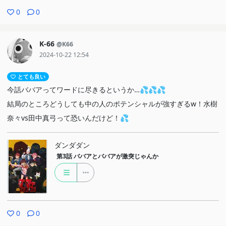
0
0
K-66
@K66
2024-10-22 12:54
とても良い
今話ババアってワードに尽きるというか…💦💦💦
結局のところどうしても中の人のポテンシャルが強すぎるw！水樹
奈々vs田中真弓って恐いんだけど！💦
ダンダダン
第3話
ババアとババアが激突じゃんか
0
0