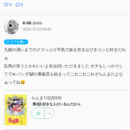
0
0
K-66
@K66
2024-10-23 03:43
とても良い
九能の潔いまでのクズっぷり平気で妹を売るなびきコンビ好きだわ
ぁ
乱馬の笑うとかわいいよ名台詞いただきました オチもしっかりし
ててw パンダ🐼の看板芸も始まってこれこれこれぞらんまだよな
ぁってね😄
らんま1/2(2024)
第3話
好きな人がいるんだから