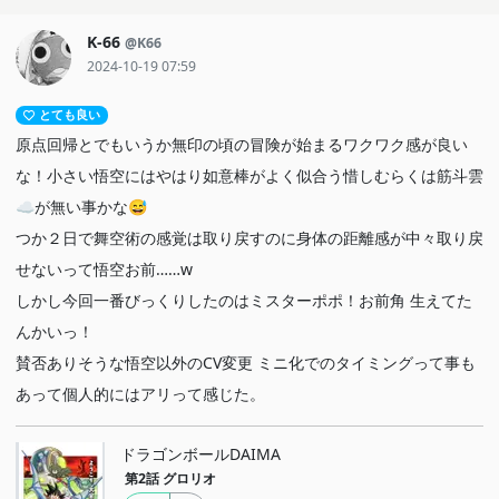
K-66
@K66
2024-10-19 07:59
とても良い
原点回帰とでもいうか無印の頃の冒険が始まるワクワク感が良い
な！小さい悟空にはやはり如意棒がよく似合う惜しむらくは筋斗雲
☁️が無い事かな😅
つか２日で舞空術の感覚は取り戻すのに身体の距離感が中々取り戻
せないって悟空お前……w
しかし今回一番びっくりしたのはミスターポポ！お前角 生えてた
んかいっ！
賛否ありそうな悟空以外のCV変更 ミニ化でのタイミングって事も
あって個人的にはアリって感じた。
ドラゴンボールDAIMA
第2話
グロリオ