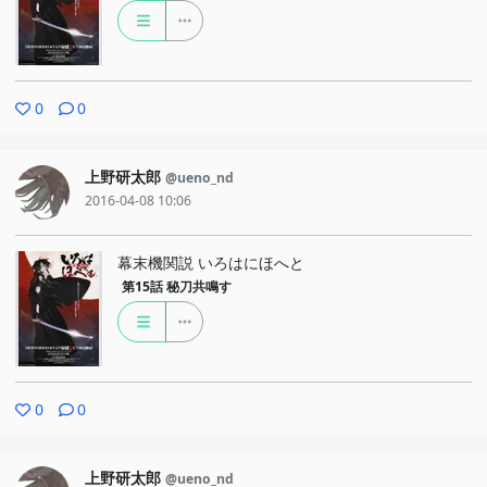
0
0
上野研太郎
@ueno_nd
2016-04-08 10:06
幕末機関説 いろはにほへと
第15話
秘刀共鳴す
0
0
上野研太郎
@ueno_nd