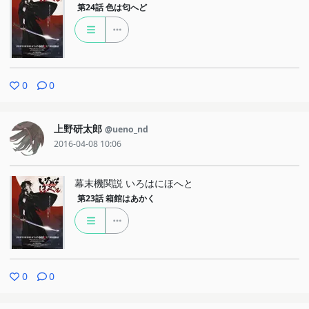
第24話
色は匂へど
0
0
上野研太郎
@ueno_nd
2016-04-08 10:06
幕末機関説 いろはにほへと
第23話
箱館はあかく
0
0