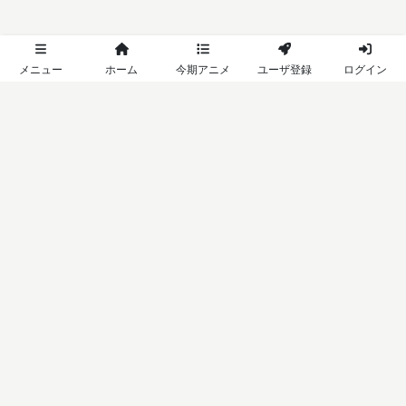
Annict
メニュー
ホーム
今期アニメ
ユーザ登録
ログイン
A platform for anime addicts.
サービス
Annict Userland
Annict Forum
Annict DB
Annict Developers
Annict Supporters
コンテンツ
コミュニティ
よくある質問
利用規約
プライバシーポリシー