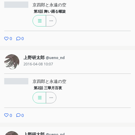
京四郎と永遠の空
第3話
舞い踊る螺旋
0
0
上野研太郎
@ueno_nd
2016-04-08 10:07
京四郎と永遠の空
第2話
三華月百夜
0
0
上野研太郎
@ueno_nd