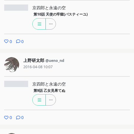
京四郎と永遠の空
第10話
天使の牢獄(バスティーユ)
0
0
上野研太郎
@ueno_nd
2016-04-08 10:07
京四郎と永遠の空
第9話
乙女見果てぬ
0
0