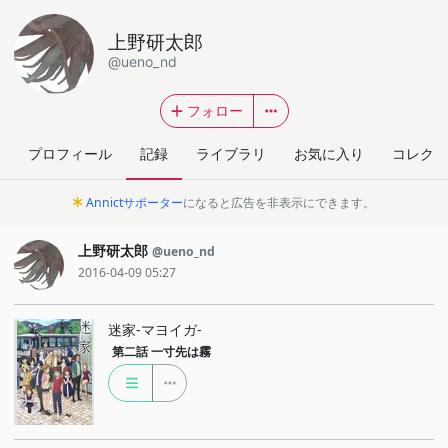
上野研太郎
@ueno_nd
フォロー
プロフィール
記録
ライブラリ
お気に入り
コレクシ
Annictサポーター
になると広告を非表示にできます。
上野研太郎
@ueno_nd
2016-04-09 05:27
迷家-マヨイガ-
第二話
一寸先は霧