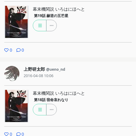
幕末機関説 いろはにほへと
第19話
赫逆の五芒星
0
0
上野研太郎
@ueno_nd
2016-04-08 10:06
幕末機関説 いろはにほへと
第18話
宿命哀れなり
0
0