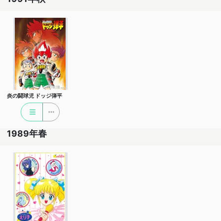
炎の闘球児 ドッジ弾平
1989年春