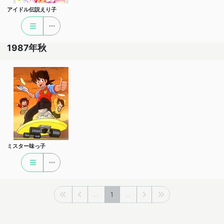
アイドル伝説えり子
1987年秋
ミスター味っ子
...
1
...