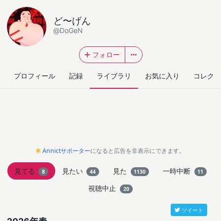
ど〜げん
@DoGeN
フォロー
プロフィール
記録
ライブラリ
お気に入り
コレクシ
Annictサポーター
になると広告を非表示にできます。
見てる
見たい
見た
一時中断
8
44
1130
11
視聴中止
20
ツイート