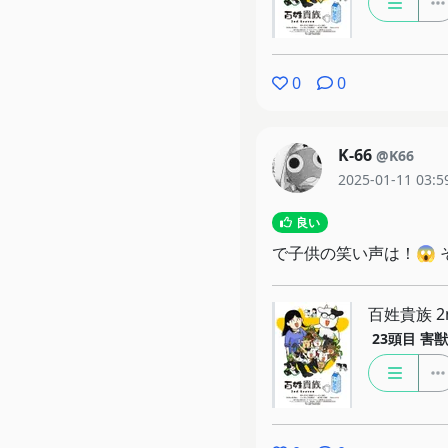
0
0
K-66
@K66
2025-01-11 03:5
良い
で子供の笑い声は！😱
百姓貴族 2n
23頭目
害獣