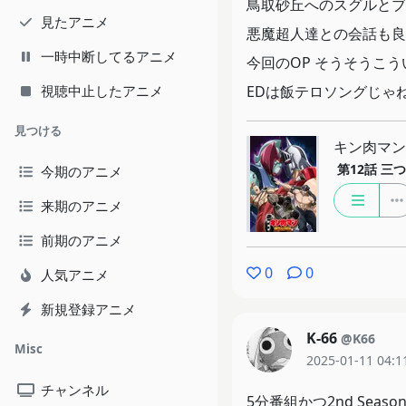
鳥取砂丘へのスグルとブ
見たアニメ
悪魔超人達との会話も良
一時中断してるアニメ
今回のOP そうそうこ
視聴中止したアニメ
EDは飯テロソングじゃ
見つける
キン肉マン 
第12話
三つ
今期のアニメ
来期のアニメ
前期のアニメ
0
0
人気アニメ
新規登録アニメ
K-66
@K66
Misc
2025-01-11 04:1
チャンネル
5分番組かつ2nd Se