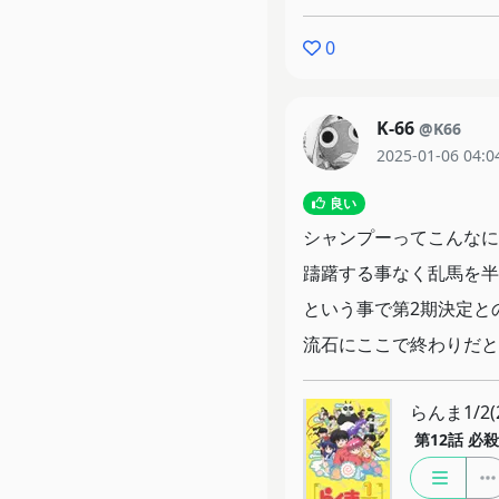
0
K-66
@K66
2025-01-06 04:0
良い
シャンプーってこんなに
躊躇する事なく乱馬を半
という事で第2期決定と
流石にここで終わりだと
らんま1/2(2
第12話
必殺