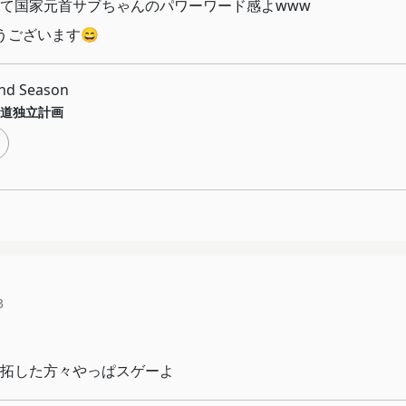
て国家元首サブちゃんのパワーワード感よwww
うございます😄
d Season
道独立計画
3
拓した方々やっぱスゲーよ