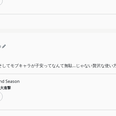
9
 そしてモブキャラが子安ってなんて無駄…じゃない贅沢な使い
d Season
大進撃