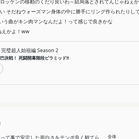
ロッケンの移動のくだり良いわ～結局落とされてんじゃねぇか
い そだねウォーズマン身体の中に勝手にリング作られたりして
ういう曲がキン肉マンなんだよ！って感じで良きかな
ねえかよ！ww
完璧超人始祖編 Season 2
巴決戦！ 死闘開幕階段ピラミッド!!
1
全体
asonって事で安定した面白さをテンポ良く観てら