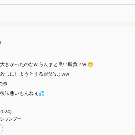
4
大きかったのなw らんまと良い勝負？w 😁
殺しにしようとする親父'sよww
の事
後味悪いもんねぇ💦
024)
シャンプー