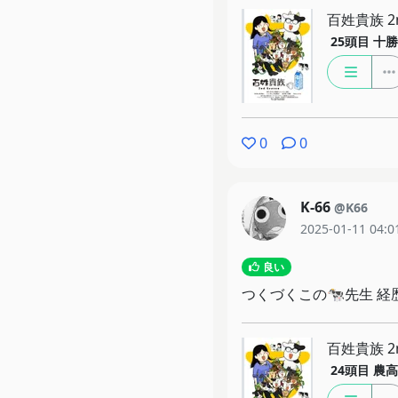
百姓貴族 2n
25頭目
十勝
0
0
K-66
@K66
2025-01-11 04:0
良い
つくづくこの🐄先生 経
百姓貴族 2n
24頭目
農高