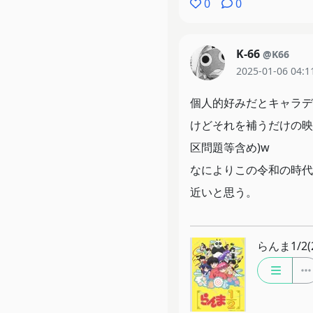
0
0
K-66
@K66
2025-01-06 04:1
個人的好みだとキャラデ
けどそれを補うだけの映
区問題等含め)w
なによりこの令和の時代
近いと思う。
らんま1/2(2