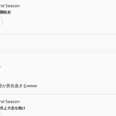
d Season
開拓史
1
歴が異色過ぎるwww
d Season
生よ大志を抱け