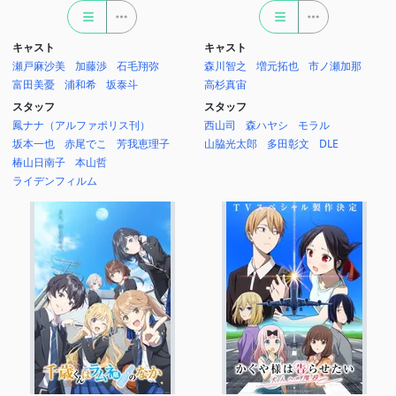
キャスト
キャスト
瀬戸麻沙美
加藤渉
石毛翔弥
森川智之
増元拓也
市ノ瀬加那
富田美憂
浦和希
坂泰斗
高杉真宙
スタッフ
スタッフ
鳳ナナ（アルファポリス刊）
西山司
森ハヤシ
モラル
坂本一也
赤尾でこ
芳我恵理子
山脇光太郎
多田彰文
DLE
椿山日南子
本山哲
ライデンフィルム