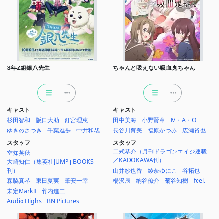
3年Z組銀八先生
ちゃんと吸えない吸血鬼ちゃん
キャスト
キャスト
杉田智和
阪口大助
釘宮理恵
田中美海
小野賢章
M・A・O
ゆきのさつき
千葉進歩
中井和哉
長谷川育美
福原かつみ
広瀬裕也
スタッフ
スタッフ
二式恭介（月刊ドラゴンエイジ連載
空知英秋
／KADOKAWA刊）
大崎知仁（集英社JUMP j BOOKS
刊）
山井紗也香
綾奈ゆにこ
谷拓也
森脇真琴
東田夏実
筆安一幸
楊沢辰
納谷僚介
菊谷知樹
feel.
未定MarkⅡ
竹内進二
Audio Highs
BN Pictures