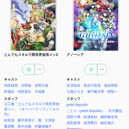
とんでもスキルで異世界放浪メシ2
グノーシア
キャスト
キャスト
内田雄馬
日野聡
木野日菜
安済知佳
長谷川育美
鬼頭明里
村瀬歩
内田真礼
大地葉
七海ひろき
瀬戸麻沙美
関智一
スタッフ
スタッフ
江口連「とんでもスキルで異世界放
petit depotto
浪メシ」（オーバーラップノベルス
ことり（petit depotto）
市川量也
刊）
花田十輝
松浦有紗
鎌田麻友美
松田清
横手美智子
雅
大津直
高田真理
深澤秀行
納谷僚介
桑原剛
田中志穂
伊藤依織子
domerica