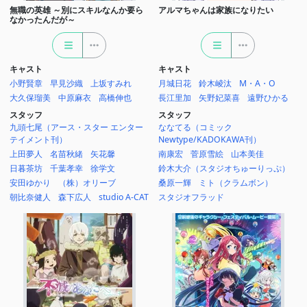
無職の英雄 ～別にスキルなんか要ら
アルマちゃんは家族になりたい
なかったんだが～
キャスト
キャスト
小野賢章
早見沙織
上坂すみれ
月城日花
鈴木崚汰
M・A・O
大久保瑠美
中原麻衣
高橋伸也
長江里加
矢野妃菜喜
遠野ひかる
スタッフ
スタッフ
九頭七尾（アース・スター エンター
ななてる（コミック
テイメント刊）
Newtype/KADOKAWA刊）
上田夢人
名苗秋緒
矢花馨
南康宏
菅原雪絵
山本美佳
日暮茶坊
千葉孝幸
徐学文
鈴木大介（スタジオちゅーりっぷ）
安田ゆかり
（株）オリーブ
桑原一輝
ミト（クラムボン）
朝比奈健人
森下広人
studio A-CAT
スタジオフラッド