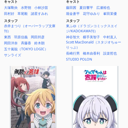
キャスト
キャスト
大塚剛央
水野朔
小林沙苗
藤田茜
夏目響平
広瀬裕也
田村好
草尾毅
諸星すみれ
堀金蒼平
花守ゆみり
峯田茉優
スタッフ
スタッフ
赤井まつり（オーバーラップ文庫
東ふゆ（ドラゴンコミックスエイ
刊）
ジ/KADOKAWA刊）
東西
羽原信義
岡田邦彦
神谷智大
横手美智子
中村直人
Scott MacDonald（スタジオちゅー
岡田洋奈
斉藤香
鈴木朗
りっぷ）
五十嵐聡（TOKYO LOGIC）
長崎行男
橋本由香利
設楽哲也
サンライズ
STUDIO POLON