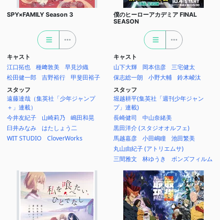
SPY×FAMILY Season 3
僕のヒーローアカデミア FINAL
SEASON
キャスト
キャスト
江口拓也
種﨑敦美
早見沙織
山下大輝
岡本信彦
三宅健太
松田健一郎
吉野裕行
甲斐田裕子
保志総一朗
小野大輔
鈴木崚汰
スタッフ
スタッフ
遠藤達哉（集英社「少年ジャンプ
堀越耕平(集英社「週刊少年ジャン
＋」連載）
プ」連載)
今井友紀子
山崎莉乃
嶋田和晃
長崎健司
中山奈緒美
臼井みなみ
はたしょう二
黒田洋介 (スタジオオルフェ)
WIT STUDIO
CloverWorks
馬越嘉彦
小田嶋瞳
池田繁美
丸山由紀子 (アトリエムサ)
三間雅文
林ゆうき
ボンズフィルム