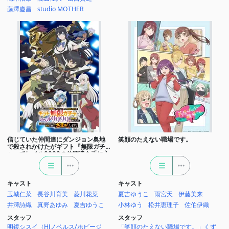
藤澤慶昌
studio MOTHER
信じていた仲間達にダンジョン奥地
笑顔のたえない職場です。
で殺されかけたがギフト『無限ガチ
ャ』でレベル9999の仲間達を手に入
れて元パーティーメンバーと世界に
復讐＆『ざまぁ！』します！
キャスト
キャスト
玉城仁菜
長谷川育美
菱川花菜
夏吉ゆうこ
雨宮天
伊藤美来
井澤詩織
真野あゆみ
夏吉ゆうこ
小林ゆう
松井恵理子
佐伯伊織
スタッフ
スタッフ
明鏡シスイ（HJノベルス/ホビージ
「笑顔のたえない職場です。」くず