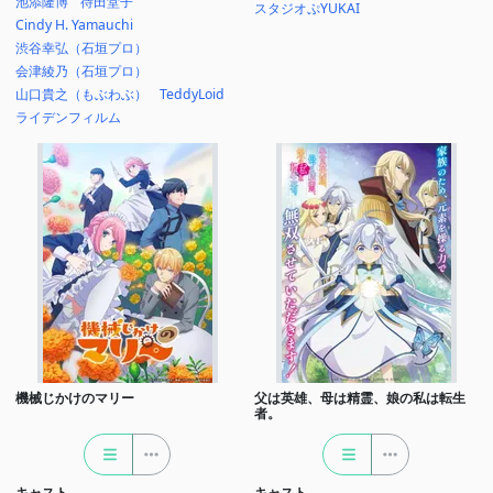
池添隆博
待田堂子
スタジオぷYUKAI
Cindy H. Yamauchi
渋谷幸弘（石垣プロ）
会津綾乃（石垣プロ）
山口貴之（もぶわぶ）
TeddyLoid
ライデンフィルム
機械じかけのマリー
父は英雄、母は精霊、娘の私は転生
者。
キャスト
キャスト