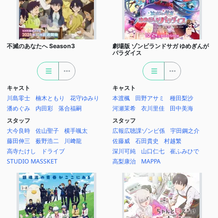
不滅のあなたへ Season3
劇場版 ゾンビランドサガ ゆめぎんが
パラダイス
キャスト
キャスト
川島零士
楠木ともり
花守ゆみり
本渡楓
田野アサミ
種田梨沙
潘めぐみ
内田彩
落合福嗣
河瀬茉希
衣川里佳
田中美海
スタッフ
スタッフ
大今良時
佐山聖子
横手颯太
広報広聴課ゾンビ係
宇田鋼之介
藤田伸三
薮野浩二
川﨑龍
佐藤威
石田貴史
村越繁
高寺たけし
ドライブ
深川可純
山口仁七
崔ふみひで
STUDIO MASSKET
高梨康治
MAPPA