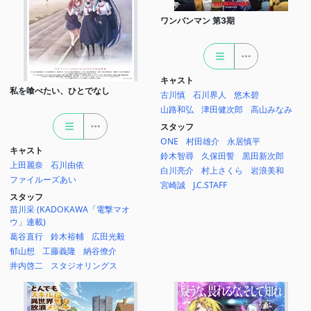
ワンパンマン 第3期
キャスト
私を喰べたい、ひとでなし
古川慎
石川界人
悠木碧
山路和弘
津田健次郎
高山みなみ
スタッフ
ONE
村田雄介
永居慎平
キャスト
鈴木智尋
久保田誓
黒田新次郎
上田麗奈
石川由依
白川亮介
村上さくら
岩浪美和
ファイルーズあい
宮崎誠
J.C.STAFF
スタッフ
苗川采 (KADOKAWA「電撃マオ
ウ」連載)
葛谷直行
鈴木裕輔
広田光毅
郁山想
工藤義隆
納谷僚介
井内啓二
スタジオリングス