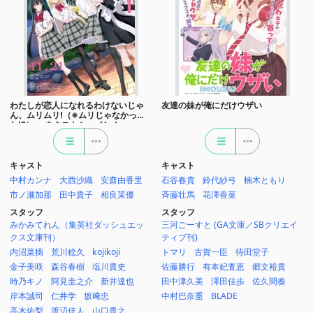
わたしが恋人になれるわけないじゃ
友達の妹が俺にだけウザい
ん、ムリムリ!（※ムリじゃなかっ
た!?） ～ネクストシャイン！～
キャスト
キャスト
中村カンナ
大西沙織
安齋由香里
石谷春貴
鈴代紗弓
楠木ともり
市ノ瀬加那
田中貴子
相良茉優
斉藤壮馬
花澤香菜
スタッフ
スタッフ
みかみてれん（集英社ダッシュエッ
三河ごーすと (GA文庫／SBクリエイ
クス文庫刊）
ティブ刊)
内沼菜摘
荒川稔久
kojikoji
トマリ
古賀一臣
待田堂子
金子美咲
森谷春樹
塩川貴史
佐藤勝行
有本妃査恵
郷文裕貴
時乃キノ
阿見圭之介
新井達也
田中津久美
澤田佳歩
佐久間奏
岸本誠司
仁井学
坂﨑忠
中村巴奈重
BLADE
高木佑梨
渡辺佳人
山口貴之