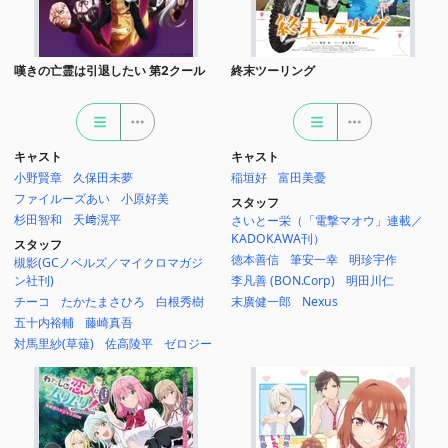
嘆きの亡霊は引退したい 第2クール
終末ツーリング
キャスト
キャスト
小野賢章
久保田未夢
稲垣好
富田美憂
ファイルーズあい
小原好美
スタッフ
杉田智和
天﨑滉平
さいとー栄（「電撃マオウ」連載／
KADOKAWA刊）
スタッフ
徳本善信
筆安一幸
明珍宇作
槻影(GCノベルズ／マイクロマガジ
ン社刊)
李凡善 (BON.Corp)
明田川仁
チーコ
たかたまさひろ
白根秀樹
末廣健一郎
Nexus
五十内裕輔
藤崎真吾
対馬里紗(草薙)
佐高陵平
ゼロジー