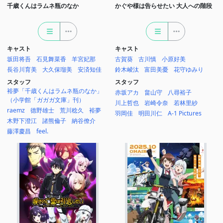
千歳くんはラムネ瓶のなか
かぐや様は告らせたい 大人への階段
キャスト
キャスト
坂田将吾
石見舞菜香
羊宮妃那
古賀葵
古川慎
小原好美
長谷川育美
大久保瑠美
安済知佳
鈴木崚汰
富田美憂
花守ゆみり
スタッフ
スタッフ
裕夢「千歳くんはラムネ瓶のなか」
赤坂アカ
畠山守
八尋裕子
（小学館「ガガガ文庫」刊）
川上哲也
岩崎令奈
若林里紗
raemz
德野雄士
荒川稔久
裕夢
羽岡佳
明田川仁
A-1 Pictures
木野下澄江
諸熊倫子
納谷僚介
藤澤慶昌
feel.