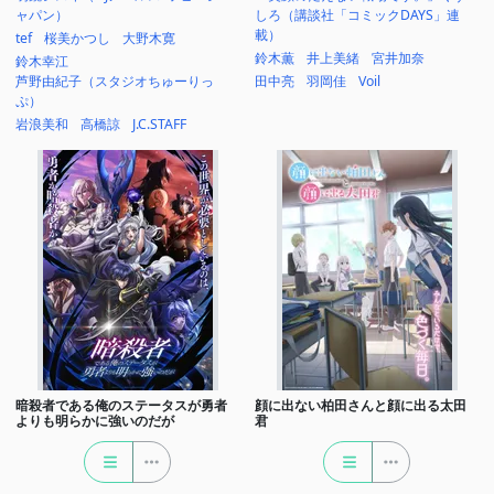
ャパン）
しろ（講談社「コミックDAYS」連
載）
tef
桜美かつし
大野木寛
鈴木薫
井上美緒
宮井加奈
鈴木幸江
芦野由紀子（スタジオちゅーりっ
田中亮
羽岡佳
Voil
ぷ）
岩浪美和
高橋諒
J.C.STAFF
暗殺者である俺のステータスが勇者
顔に出ない柏田さんと顔に出る太田
よりも明らかに強いのだが
君