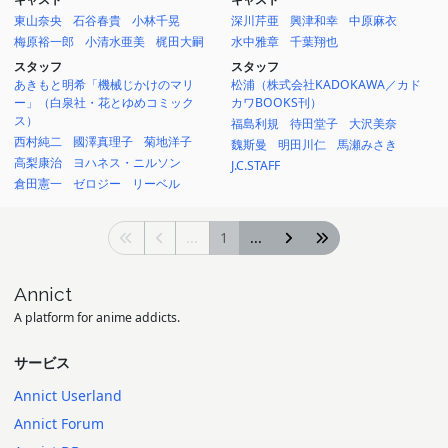
東山奈央
石谷春貴
小林千晃
深川芹亜
興津和幸
中原麻衣
梅原裕一郎
小清水亜美
梶田大嗣
水中雅章
千葉翔也
スタッフ
スタッフ
あきもと明希「機械じかけのマリ
松浦（株式会社KADOKAWA／カド
ー」（白泉社・花とゆめコミック
カワBOOKS刊）
ス）
福島利規
待田堂子
大沢美奈
西村純二
國澤真理子
菊地洋子
魏斯曼
明田川仁
馬瀬みさき
高梨康治
ヨハネス・ニルソン
J.C.STAFF
倉田憲一
ゼロジー
リーベル
...
1
...
Annict
A platform for anime addicts.
サービス
Annict Userland
Annict Forum