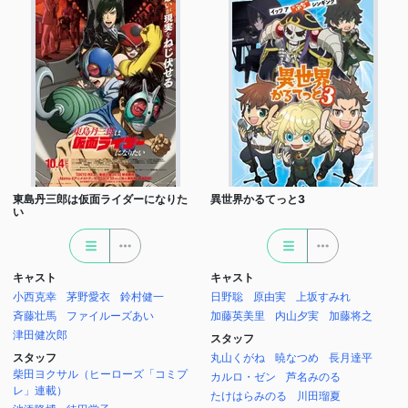
東島丹三郎は仮面ライダーになりた
異世界かるてっと3
い
キャスト
キャスト
小西克幸
茅野愛衣
鈴村健一
日野聡
原由実
上坂すみれ
斉藤壮馬
ファイルーズあい
加藤英美里
内山夕実
加藤将之
津田健次郎
スタッフ
スタッフ
丸山くがね
暁なつめ
長月達平
柴田ヨクサル（ヒーローズ「コミプ
カルロ・ゼン
芦名みのる
レ」連載）
たけはらみのる
川田瑠夏