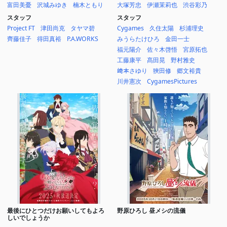
富田美憂
沢城みゆき
楠木ともり
大塚芳忠
伊瀬茉莉也
渋谷彩乃
スタッフ
スタッフ
Project FT
津田尚克
タヤマ碧
Cygames
久住太陽
杉浦理史
齊藤佳子
得田真裕
P.A.WORKS
みうらたけひろ
金田一士
福元陽介
佐々木啓悟
宮原拓也
工藤康平
髙田晃
野村雅史
﨑本さゆり
狹田修
郷文裕貴
川井憲次
CygamesPictures
最後にひとつだけお願いしてもよろ
野原ひろし 昼メシの流儀
しいでしょうか