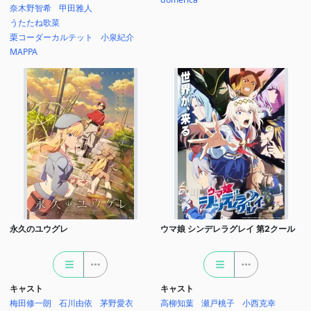
奈木野智希
甲田雅人
うたたね歌菜
栗コーダーカルテット
小泉紀介
MAPPA
永久のユウグレ
ウマ娘 シンデレラグレイ 第2クール
キャスト
キャスト
梅田修一朗
石川由依
茅野愛衣
高柳知葉
瀬戸桃子
小西克幸