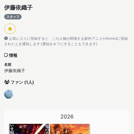
伊藤依織子
スタッフ
お気に入りに登録すると、この人物が関係する新作アニメがAnnictに登録
されたとき通知します (通知をオフにすることもできます)
情報
名前
伊藤依織子
ファン
(1人)
2026