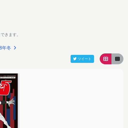
にできます。
68年冬
ツイート