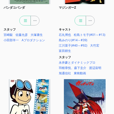
パンダコパンダ
マジンガーZ
スタッフ
キャスト
宮崎駿
佐藤允彦
大塚康生
石丸博也
松島トモ子(#01～#13)
小田部羊一
Aプロダクション
島みのり(#14～#39)
江川菜子(#40～#92)
大竹宏
富田耕生
スタッフ
永井豪とダイナミックプロ
羽根章悦、森下圭介
渡辺宙明
旭通信社
東映動画