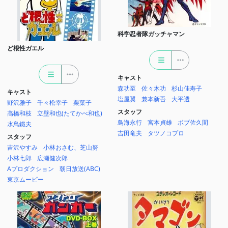
科学忍者隊ガッチャマン
ど根性ガエル
キャスト
森功至
佐々木功
杉山佳寿子
キャスト
塩屋翼
兼本新吾
大平透
野沢雅子
千々松幸子
栗葉子
スタッフ
高橋和枝
立壁和也(たてかべ和也)
鳥海永行
宮本貞雄
ボブ佐久間
水鳥鐵夫
吉田竜夫
タツノコプロ
スタッフ
吉沢やすみ
小林おさむ、芝山努
小林七郎
広瀬健次郎
Aプロダクション
朝日放送(ABC)
東京ムービー