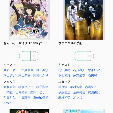
きんいろモザイク Thank you!!
ヴァニタスの手記
キャスト
キャスト
西明日香
田中真奈美
種田梨沙
花江夏樹
石川界人
水瀬いのり
内山夕実
東山奈央
田村ゆかり
下地紫野
茅野愛衣
石田彰
スタッフ
スタッフ
名和宗則
綾奈ゆにこ
植田和幸
望月淳
板村智幸
赤尾でこ
小関雅
山内尚樹
柴田千佳子
伊藤嘉之
金井眞悟
梶浦由記
明田川仁
川田瑠夏
Studio五組
若林和弘
ボンズ
AXsiZ