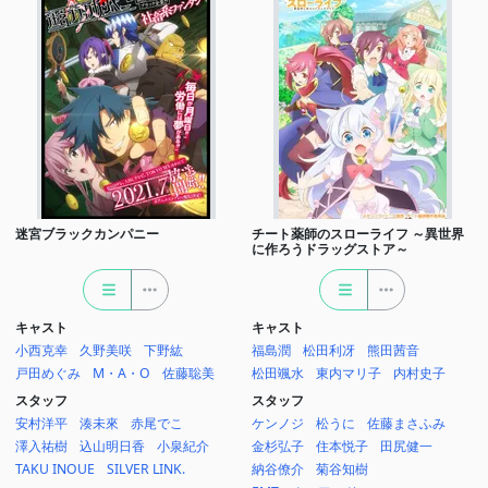
迷宮ブラックカンパニー
チート薬師のスローライフ ～異世界
に作ろうドラッグストア～
キャスト
キャスト
小西克幸
久野美咲
下野紘
福島潤
松田利冴
熊田茜音
戸田めぐみ
M・A・O
佐藤聡美
松田颯水
東内マリ子
内村史子
スタッフ
スタッフ
安村洋平
湊未來
赤尾でこ
ケンノジ
松うに
佐藤まさふみ
澤入祐樹
込山明日香
小泉紀介
金杉弘子
住本悦子
田尻健一
TAKU INOUE
SILVER LINK.
納谷僚介
菊谷知樹