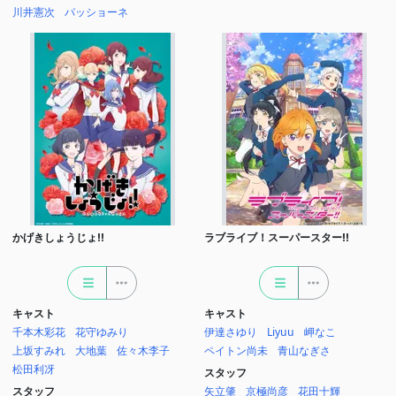
川井憲次
パッショーネ
かげきしょうじょ!!
ラブライブ！スーパースター!!
キャスト
キャスト
千本木彩花
花守ゆみり
伊達さゆり
Liyuu
岬なこ
上坂すみれ
大地葉
佐々木李子
ペイトン尚未
青山なぎさ
松田利冴
スタッフ
スタッフ
矢立肇
京極尚彦
花田十輝