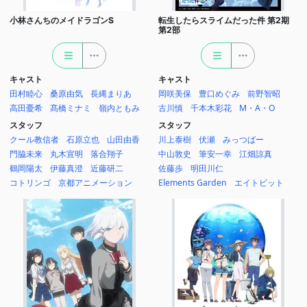
小林さんちのメイドラゴンS
転生したらスライムだった件 第2期
第2部
キャスト
キャスト
田村睦心
桑原由気
長縄まりあ
岡咲美保
豊口めぐみ
前野智昭
高田憂希
髙橋ミナミ
嶺内ともみ
古川慎
千本木彩花
M・A・O
スタッフ
スタッフ
クール教信者
石原立也
山田由香
川上泰樹
伏瀬
みっつばー
門脇未来
丸木宣明
落合翔子
中山敦史
筆安一幸
江畑諒真
鶴岡陽太
伊藤真澄
近藤研二
佐藤歩
明田川仁
コトリンゴ
京都アニメーション
Elements Garden
エイトビット