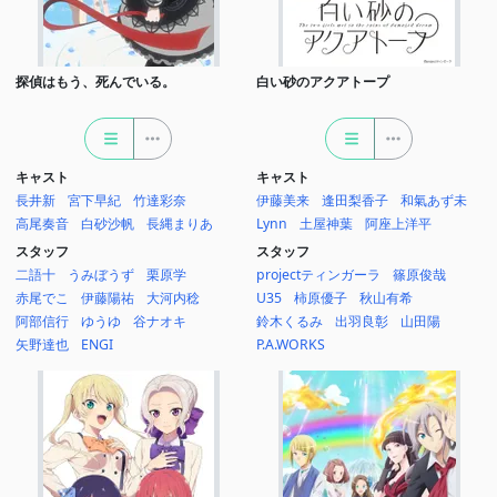
探偵はもう、死んでいる。
白い砂のアクアトープ
キャスト
キャスト
長井新
宮下早紀
竹達彩奈
伊藤美来
逢田梨香子
和氣あず未
高尾奏音
白砂沙帆
長縄まりあ
Lynn
土屋神葉
阿座上洋平
スタッフ
スタッフ
二語十
うみぼうず
栗原学
projectティンガーラ
篠原俊哉
赤尾でこ
伊藤陽祐
大河内稔
U35
柿原優子
秋山有希
阿部信行
ゆうゆ
谷ナオキ
鈴木くるみ
出羽良彰
山田陽
矢野達也
ENGI
P.A.WORKS