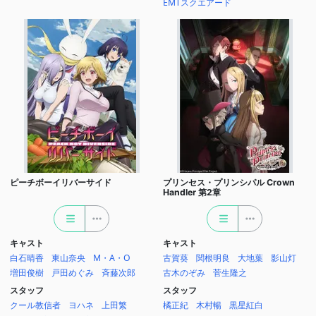
EMTスクエアード
ピーチボーイリバーサイド
プリンセス・プリンシパル Crown
Handler 第2章
キャスト
キャスト
白石晴香
東山奈央
M・A・O
古賀葵
関根明良
大地葉
影山灯
増田俊樹
戸田めぐみ
斉藤次郎
古木のぞみ
菅生隆之
スタッフ
スタッフ
クール教信者
ヨハネ
上田繁
橘正紀
木村暢
黒星紅白