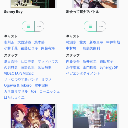
Sonny Boy
出会って5秒でバトル
キャスト
キャスト
市川蒼
大西沙織
悠木碧
村瀬歩
愛美
新谷真弓
中井和哉
小林千晃
後藤ヒロキ
内藤有海
中村悠一
島袋美由利
スタッフ
スタッフ
夏目真悟
江口寿史
マッドハウス
内藤明吾
新井宣圭
待田堂子
久貝典史
藤野真里
落日飛車
永作友克
山門郁夫
Synergy SP
VIDEOTAPEMUSIC
ベガエンタテイメント
ザ・なつやすみバンド
ミツメ
Ogawa & Tokoro
空中泥棒
カネヨリマサル
toe
コーニッシュ
はたしょう二