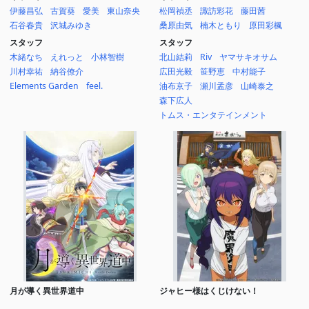
伊藤昌弘
古賀葵
愛美
東山奈央
松岡禎丞
諏訪彩花
藤田茜
石谷春貴
沢城みゆき
桑原由気
楠木ともり
原田彩楓
スタッフ
スタッフ
木緒なち
えれっと
小林智樹
北山結莉
Riv
ヤマサキオサム
川村幸祐
納谷僚介
広田光毅
笹野恵
中村能子
Elements Garden
feel.
油布京子
瀬川孟彦
山崎泰之
森下広人
トムス・エンタテインメント
月が導く異世界道中
ジャヒー様はくじけない！