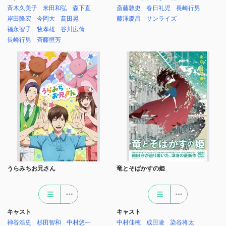
斉木久美子
米田和弘
森下直
斎藤敦史
春日礼児
長崎行男
岸田隆宏
今岡大
髙田晃
藤澤慶昌
サンライズ
福永智子
牧孝雄
谷川広倫
長崎行男
斉藤恒芳
うらみちお兄さん
竜とそばかすの姫
キャスト
キャスト
神谷浩史
杉田智和
中村悠一
中村佳穂
成田凌
染谷将太