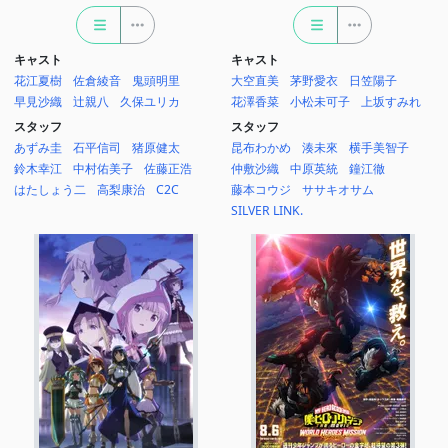
キャスト
キャスト
花江夏樹
佐倉綾音
鬼頭明里
大空直美
茅野愛衣
日笠陽子
早見沙織
辻親八
久保ユリカ
花澤香菜
小松未可子
上坂すみれ
スタッフ
スタッフ
あずみ圭
石平信司
猪原健太
昆布わかめ
湊未來
横手美智子
鈴木幸江
中村佑美子
佐藤正浩
仲敷沙織
中原英統
鐘江徹
はたしょう二
高梨康治
C2C
藤本コウジ
ササキオサム
SILVER LINK.