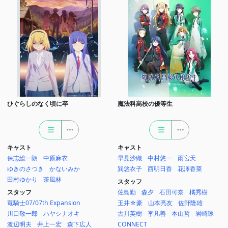
ひぐらしのなく頃に卒
魔法科高校の優等生
キャスト
キャスト
保志総一朗
中原麻衣
早見沙織
中村悠一
雨宮天
ゆきのさつき
かないみか
巽悠衣子
西明日香
花澤香菜
田村ゆかり
茶風林
スタッフ
スタッフ
佐島勤
森夕
石田可奈
橘秀樹
竜騎士07/07th Expansion
玉井☆豪
山本亮友
佐野隆雄
川口敬一郎
ハヤシナオキ
古川英樹
李凡善
本山哲
岩崎琢
渡辺明夫
井上一宏
森下広人
CONNECT