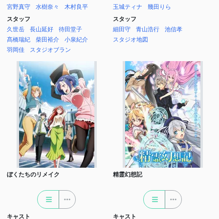
宮野真守
水樹奈々
木村良平
玉城ティナ
幾田りら
スタッフ
スタッフ
久世岳
長山延好
待田堂子
細田守
青山浩行
池信孝
髙橋瑞紀
柴田裕介
小泉紀介
スタジオ地図
羽岡佳
スタジオブラン
ぼくたちのリメイク
精霊幻想記
キャスト
キャスト