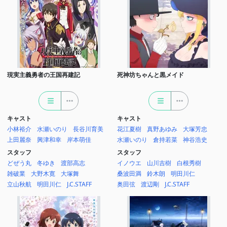
現実主義勇者の王国再建記
死神坊ちゃんと黒メイド
キャスト
キャスト
小林裕介
水瀬いのり
長谷川育美
花江夏樹
真野あゆみ
大塚芳忠
上田麗奈
興津和幸
岸本萌佳
水瀬いのり
倉持若菜
神谷浩史
スタッフ
スタッフ
どぜう丸
冬ゆき
渡部高志
イノウエ
山川吉樹
白根秀樹
雑破業
大野木寛
大塚舞
桑波田満
鈴木朗
明田川仁
立山秋航
明田川仁
J.C.STAFF
奥田弦
渡辺剛
J.C.STAFF