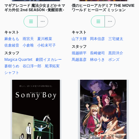
マギアレコード 魔法少女まどか☆マ
僕のヒーローアカデミア THE MOVIE
ギカ外伝 2nd SEASON ‐覚醒前夜‐
ワールド ヒーローズ ミッション
キャスト
キャスト
麻倉もも
雨宮天
夏川椎菜
山下大輝
岡本信彦
三宅健太
佐倉綾音
小倉唯
小松未可子
スタッフ
スタッフ
堀越耕平
長崎健司
黒田洋介
Magica Quartet
劇団イヌカレー
馬越嘉彦
林ゆうき
ボンズ
蒼樹うめ
谷口淳一郎
尾澤拓実
シャフト