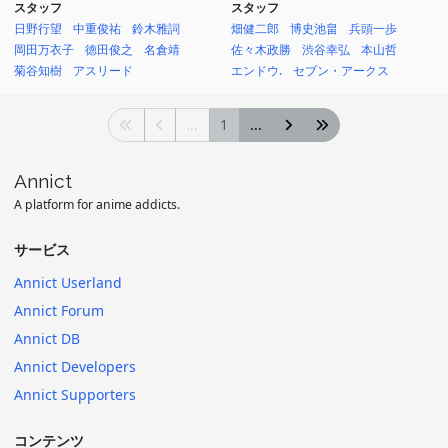
スタッフ
スタッフ
日野行望
中重俊祐
鈴木雅詞
畑健二郎
博史池畠
兵頭一歩
岡田万衣子
徳田俊之
名倉靖
佐々木政勝
渋谷幸弘
本山哲
菊谷知樹
アスリード
エンドウ.
セブン・アークス
...
1
...
Annict
A platform for anime addicts.
サービス
Annict Userland
Annict Forum
Annict DB
Annict Developers
Annict Supporters
コンテンツ