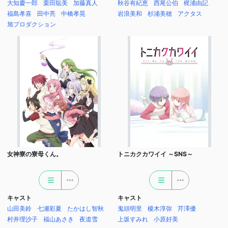
大知慶一郎
栗田聡美
加藤真人
秋谷有紀恵
西尾公伯
梶浦由記
福島孝喜
田中亮
中橋孝晃
岩浪美和
杉浦美穂
アクタス
旭プロダクション
女神寮の寮母くん。
トニカクカワイイ ～SNS～
キャスト
キャスト
山田美鈴
七瀬彩夏
たかはし智秋
鬼頭明里
榎木淳弥
芹澤優
村井理沙子
福山あさき
夜道雪
上坂すみれ
小原好美