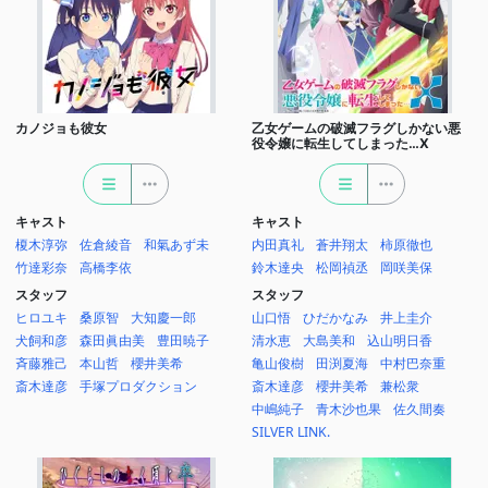
カノジョも彼女
乙女ゲームの破滅フラグしかない悪
役令嬢に転生してしまった…X
キャスト
キャスト
榎木淳弥
佐倉綾音
和氣あず未
内田真礼
蒼井翔太
柿原徹也
竹達彩奈
高橋李依
鈴木達央
松岡禎丞
岡咲美保
スタッフ
スタッフ
ヒロユキ
桑原智
大知慶一郎
山口悟
ひだかなみ
井上圭介
犬飼和彦
森田眞由美
豊田暁子
清水恵
大島美和
込山明日香
斉藤雅己
本山哲
櫻井美希
亀山俊樹
田渕夏海
中村巴奈重
斎木達彦
手塚プロダクション
斎木達彦
櫻井美希
兼松衆
中嶋純子
青木沙也果
佐久間奏
SILVER LINK.