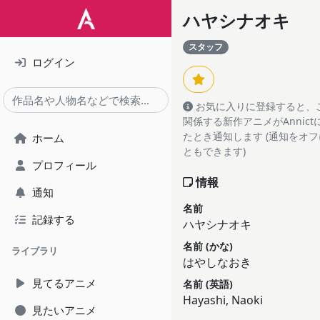
ハヤシナオキ
スタッフ
ログイン
お気に入りに登録すると、
関係する新作アニメがAnnic
たとき通知します (通知をオ
ホーム
ともできます)
プロフィール
情報
通知
名前
記録する
ハヤシナオキ
名前 (かな)
ライブラリ
はやしなおき
見てるアニメ
名前 (英語)
Hayashi, Naoki
見たいアニメ