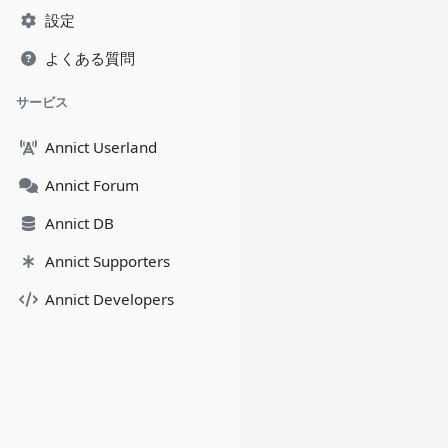
設定
よくある質問
サービス
Annict Userland
Annict Forum
Annict DB
Annict Supporters
Annict Developers