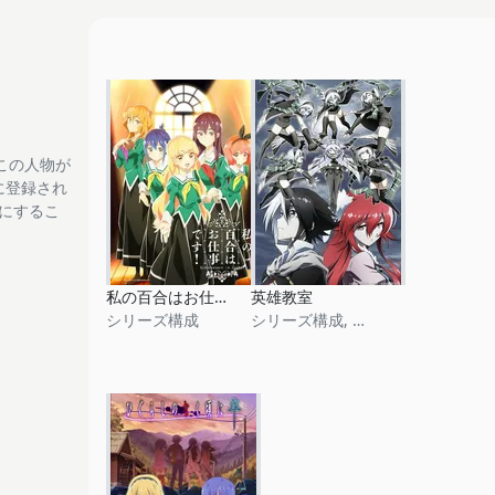
この人物が
tに登録され
フにするこ
私の百合はお仕事です！
英雄教室
シリーズ構成
シリーズ構成, 脚本