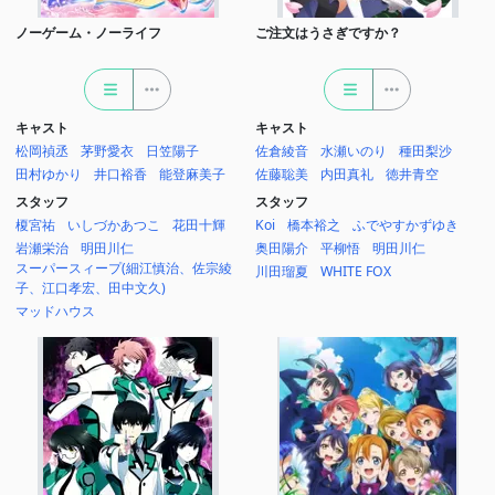
ノーゲーム・ノーライフ
ご注文はうさぎですか？
キャスト
キャスト
松岡禎丞
茅野愛衣
日笠陽子
佐倉綾音
水瀬いのり
種田梨沙
田村ゆかり
井口裕香
能登麻美子
佐藤聡美
内田真礼
徳井青空
スタッフ
スタッフ
榎宮祐
いしづかあつこ
花田十輝
Koi
橋本裕之
ふでやすかずゆき
岩瀬栄治
明田川仁
奥田陽介
平柳悟
明田川仁
スーパースィープ(細江慎治、佐宗綾
川田瑠夏
WHITE FOX
子、江口孝宏、田中文久)
マッドハウス