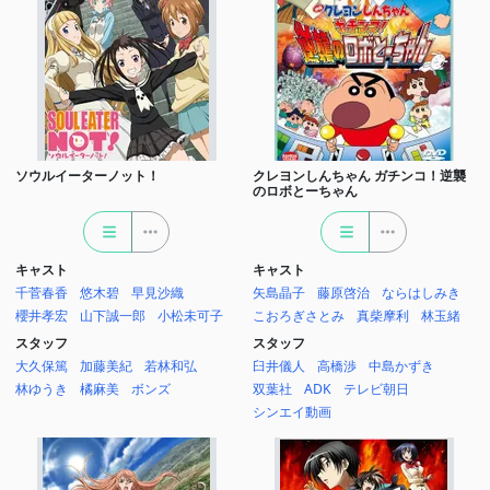
ソウルイーターノット！
クレヨンしんちゃん ガチンコ！逆襲
のロボとーちゃん
キャスト
キャスト
千菅春香
悠木碧
早見沙織
矢島晶子
藤原啓治
ならはしみき
櫻井孝宏
山下誠一郎
小松未可子
こおろぎさとみ
真柴摩利
林玉緒
スタッフ
スタッフ
大久保篤
加藤美紀
若林和弘
臼井儀人
高橋渉
中島かずき
林ゆうき
橘麻美
ボンズ
双葉社
ADK
テレビ朝日
シンエイ動画