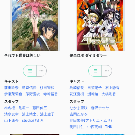
それでも世界は美しい
健全ロボ ダイミダラー
キャスト
キャスト
前田玲奈
島﨑信長
杉田智和
島﨑信長
日笠陽子
石上静香
伊瀬茉莉也
茅野愛衣
寺崎裕香
花江夏樹
洲崎綾
大橋彩香
スタッフ
スタッフ
椎名橙
亀垣一
藤田伸三
なかま亜咲
柳沢テツヤ
清水友幸
浦上靖之、浦上慶子
吉岡たかを
山下康介
studioぴえろ
池田繁美(アトリエ・ムサ)
明田川仁
中西亮輔
TNK