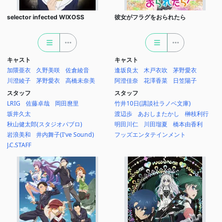
selector infected WIXOSS
彼女がフラグをおられたら
キャスト
キャスト
加隈亜衣
久野美咲
佐倉綾音
逢坂良太
木戸衣吹
茅野愛衣
川澄綾子
茅野愛衣
高橋未奈美
阿澄佳奈
花澤香菜
日笠陽子
スタッフ
スタッフ
LRIG
佐藤卓哉
岡田麿里
竹井10日(講談社ラノベ文庫)
坂井久太
渡辺歩
あおしまたかし
榊枝利行
秋山健太郎(スタジオパブロ)
明田川仁
川田瑠夏
橋本由香利
岩浪美和
井内舞子(I've Sound)
フッズエンタテインメント
J.C.STAFF