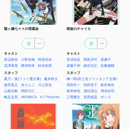
龍ヶ嬢七々々の埋蔵金
棺姫のチャイカ
キャスト
キャスト
田辺留依
小野友樹
阿澄佳奈
安済知佳
間島淳司
原優子
花澤香菜
興津和幸
鈴木絵理
斎藤千和
細谷佳正
佐藤健輔
スタッフ
スタッフ
鳳乃一真(ファミ通文庫)
亀井幹太
榊一郎(富士見ファンタジア文庫)
倉田英之
赤りんご
川上哲也
増井壮一
待田堂子
新井伸浩
山根左帆
明田川仁
新井伸浩、諏訪真弘
岡本好司
帆足圭吾、MONACA
A-1 Pictures
三間雅文
長岡成貢
ボンズ