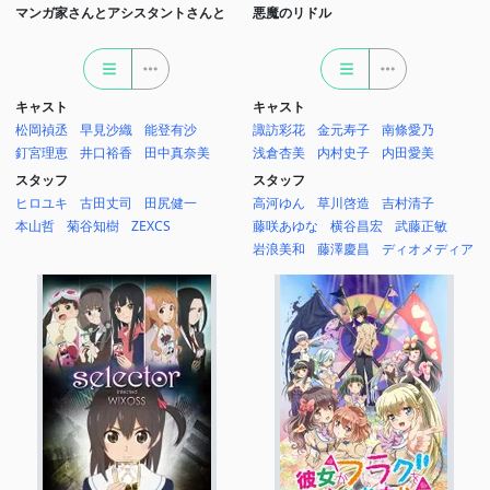
マンガ家さんとアシスタントさんと
悪魔のリドル
キャスト
キャスト
松岡禎丞
早見沙織
能登有沙
諏訪彩花
金元寿子
南條愛乃
釘宮理恵
井口裕香
田中真奈美
浅倉杏美
内村史子
内田愛美
スタッフ
スタッフ
ヒロユキ
古田丈司
田尻健一
高河ゆん
草川啓造
吉村清子
本山哲
菊谷知樹
ZEXCS
藤咲あゆな
横谷昌宏
武藤正敏
岩浪美和
藤澤慶昌
ディオメディア