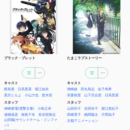
ブラック・ブレット
たまこラブストーリー
キャスト
キャスト
梶裕貴
日高里菜
堀江由衣
洲崎綾
田丸篤志
金子有希
黒沢ともよ
小山力也
悠木碧
長妻樹里
山下百合恵
日高里菜
スタッフ
スタッフ
神崎紫電(電撃文庫)
小島正幸
山田尚子
吉田玲子
堀口悠紀子
浦畑達彦
海島千本
長谷部敦志
田峰育子
鶴岡陽太
片岡知子
山田陽(サウンドチーム・ドンファ
京都アニメーション
ン)