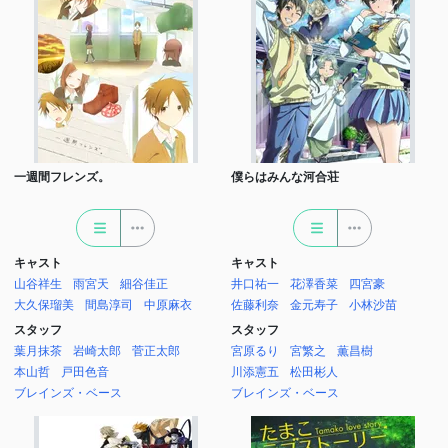
一週間フレンズ。
僕らはみんな河合荘
キャスト
キャスト
山谷祥生
雨宮天
細谷佳正
井口祐一
花澤香菜
四宮豪
大久保瑠美
間島淳司
中原麻衣
佐藤利奈
金元寿子
小林沙苗
スタッフ
スタッフ
葉月抹茶
岩崎太郎
菅正太郎
宮原るり
宮繁之
薫昌樹
本山哲
戸田色音
川添憲五
松田彬人
ブレインズ・ベース
ブレインズ・ベース