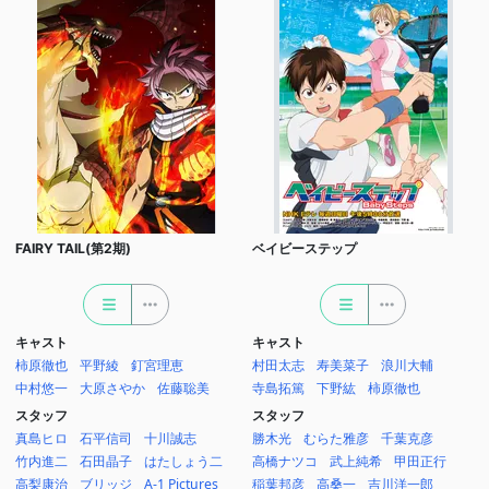
FAIRY TAIL(第2期)
ベイビーステップ
キャスト
キャスト
柿原徹也
平野綾
釘宮理恵
村田太志
寿美菜子
浪川大輔
中村悠一
大原さやか
佐藤聡美
寺島拓篤
下野紘
柿原徹也
スタッフ
スタッフ
真島ヒロ
石平信司
十川誠志
勝木光
むらた雅彦
千葉克彦
竹内進二
石田晶子
はたしょう二
高橋ナツコ
武上純希
甲田正行
高梨康治
ブリッジ
A-1 Pictures
稲葉邦彦
高桑一
吉川洋一郎