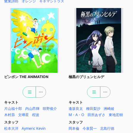
鷺巣詩郎
オレンジ
キネマシトラス
ピンポン THE ANIMATION
極黒のブリュンヒルデ
キャスト
キャスト
片山福十郎
内山昂輝
咲野俊介
逢坂良太
種田梨沙
洲崎綾
木村昴
文曄星
程波
M・A・O
田所あずさ
東地宏樹
スタッフ
スタッフ
松本大洋
Aymeric Kevin
岡本倫
今泉賢一
北島行徳