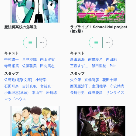
魔法科高校の劣等生
ラブライブ！ School idol project
(第2期)
キャスト
キャスト
中村悠一
早見沙織
内山夕実
新田恵海
南條愛乃
内田彩
寺島拓篤
佐藤聡美
田丸篤志
三森すずこ
飯田里穂
Pile
スタッフ
スタッフ
佐島勤(電撃文庫)
小野学
矢立肇
京極尚彦
花田十輝
石田可奈
吉川真帆
宮前真一
西田亜沙子、室田雄平
守安靖尚
小田理恵(草薙)
本山哲
岩崎琢
長崎行男
藤澤慶昌
サンライズ
マッドハウス