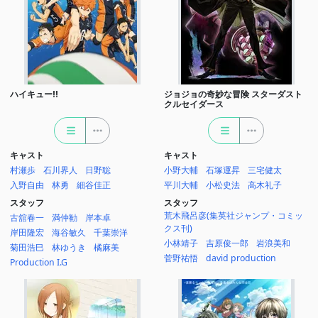
ハイキュー!!
ジョジョの奇妙な冒険 スターダスト
クルセイダース
キャスト
キャスト
村瀬歩
石川界人
日野聡
小野大輔
石塚運昇
三宅健太
入野自由
林勇
細谷佳正
平川大輔
小松史法
高木礼子
スタッフ
スタッフ
荒木飛呂彦(集英社ジャンプ・コミッ
古舘春一
満仲勧
岸本卓
クス刊)
岸田隆宏
海谷敏久
千葉崇洋
小林靖子
吉原俊一郎
岩浪美和
菊田浩巳
林ゆうき
橘麻美
菅野祐悟
david production
Production I.G