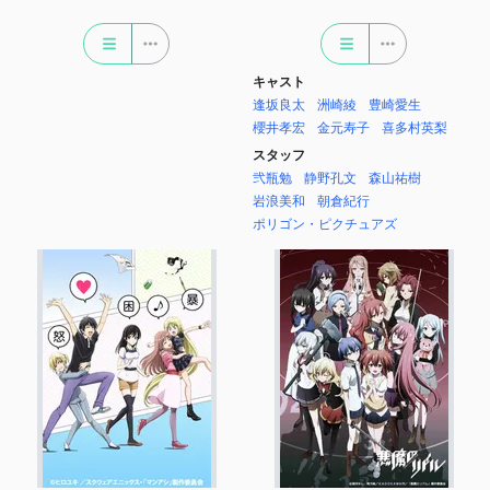
キャスト
逢坂良太
洲崎綾
豊崎愛生
櫻井孝宏
金元寿子
喜多村英梨
スタッフ
弐瓶勉
静野孔文
森山祐樹
岩浪美和
朝倉紀行
ポリゴン・ピクチュアズ