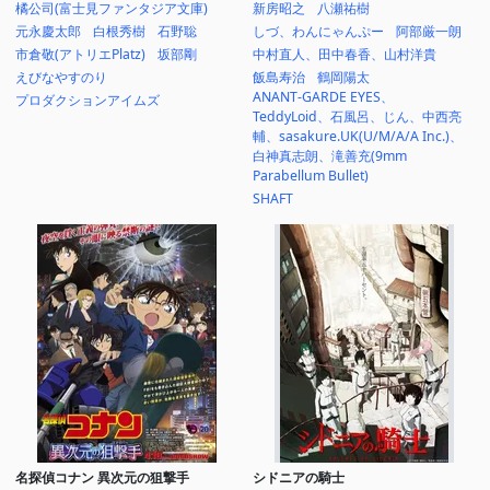
橘公司(富士見ファンタジア文庫)
新房昭之
八瀬祐樹
元永慶太郎
白根秀樹
石野聡
しづ、わんにゃんぷー
阿部厳一朗
市倉敬(アトリエPlatz)
坂部剛
中村直人、田中春香、山村洋貴
えびなやすのり
飯島寿治
鶴岡陽太
ANANT-GARDE EYES、
プロダクションアイムズ
TeddyLoid、石風呂、じん、中西亮
輔、sasakure.UK(U/M/A/A Inc.)、
白神真志朗、滝善充(9mm
Parabellum Bullet)
SHAFT
名探偵コナン 異次元の狙撃手
シドニアの騎士