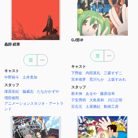
GJ部＠
蟲師 続章
キャスト
キャスト
下野紘
内田真礼
三森すずこ
中野裕斗
土井美加
宮本侑芽
荒川ちか
上坂すみれ
スタッフ
スタッフ
漆原友紀
脇威志
たなかかずや
新木伸
あるや
藤原佳幸
増田俊郎
子安秀明
大島美和
川口正明
アニメーションスタジオ・アートラ
百石元
土屋雅紀
動画工房
ンド