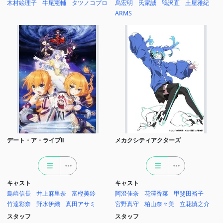
木村絵理子
牛尾憲輔
タツノコプロ
烏宏明
氏家誠
鴇沢直
土屋雅紀
ARMS
デート・ア・ライブII
メカクシティアクターズ
キャスト
キャスト
島﨑信長
井上麻里奈
富樫美鈴
阿澄佳奈
花澤香菜
甲斐田裕子
竹達彩奈
野水伊織
真田アサミ
宮野真守
柏山奈々美
立花慎之介
スタッフ
スタッフ