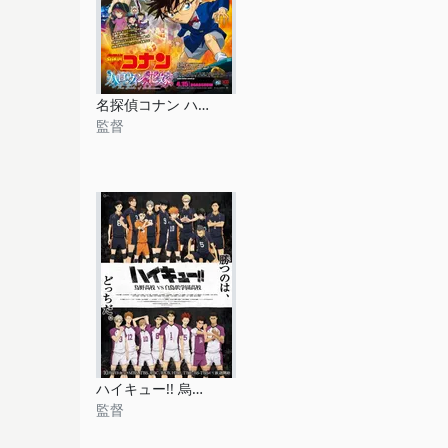
名探偵コナン ハロウィンの花嫁
監督
ハイキュー!! 烏野高校 VS 白鳥沢学園高校
監督