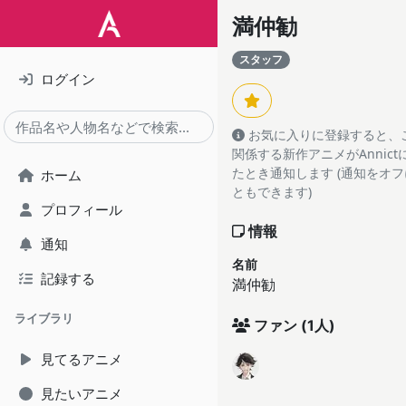
満仲勧
スタッフ
ログイン
お気に入りに登録すると、
関係する新作アニメがAnnic
たとき通知します (通知をオ
ホーム
ともできます)
プロフィール
情報
通知
名前
記録する
満仲勧
ライブラリ
ファン
(1人)
見てるアニメ
見たいアニメ