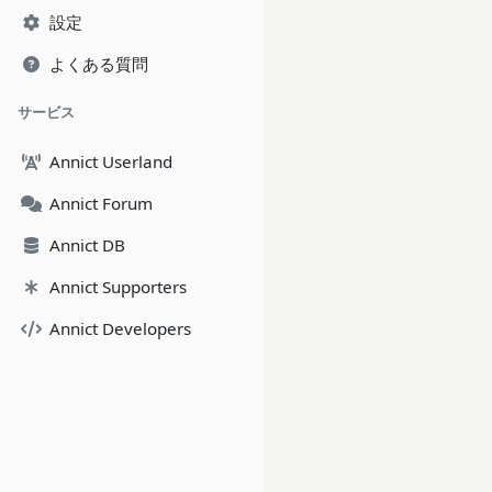
設定
よくある質問
サービス
Annict Userland
Annict Forum
Annict DB
Annict Supporters
Annict Developers