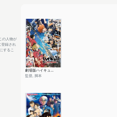
この人物が
tに登録され
フにするこ
劇場版ハイキュー!! ゴミ捨て場の決戦
監督, 脚本