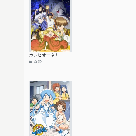
カンピオーネ！ ～まつろわぬ神々と神殺しの魔王～
副監督