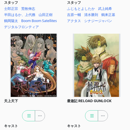
スタッフ
スタッフ
士郎正宗
荒牧伸志
ふじもとよしたか
武上純希
半田はるか、上代務
山田正樹
吉原一輔
清水勝則
鶴来正基
鶴岡陽太
Boom Boom Satellites
アクタス
シナジージャパン
デジタルフロンティア
天上天下
最遊記 RELOAD GUNLOCK
キャスト
キャスト