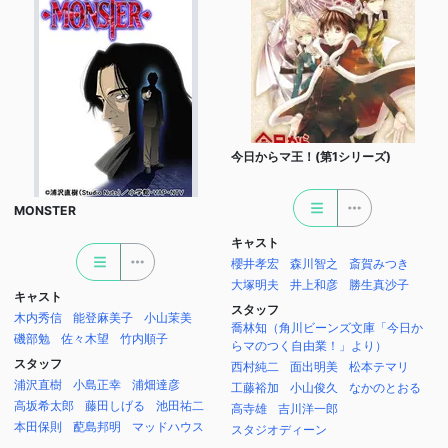
今日からマ王！(第1シリーズ)
MONSTER
キャスト
櫻井孝宏
森川智之
斎賀みつき
大塚明夫
井上和彦
勝生真沙子
キャスト
スタッフ
木内秀信
能登麻美子
小山茉美
喬林知（角川ビーンズ文庫「今日か
磯部勉
佐々木望
竹内順子
らマのつく自由業！」より）
スタッフ
西村純二
面出明美
松本テマリ
浦沢直樹
小島正幸
浦畑達彦
工藤裕加
小山俊久
なかのとおる
高坂希太郎
藤田しげる
池田祐二
高寺雄
吉川洋一郎
本田保則
蓜島邦明
マッドハウス
スタジオディーン