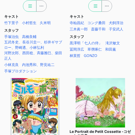
キャスト
キャスト
竹下景子
小村哲生
久米明
寺杣昌紀
コング桑田
犬飼淳治
三木眞一郎
斎藤千和
子安武人
スタッフ
手塚治虫
高橋良輔
スタッフ
五武冬史、長谷川圭一、杉井ギサブ
黒澤明「七人の侍」
滝沢敏文
ロー、野崎透、小林弘利
冨岡淳広
草彅琢仁
和田薫
河野次郎、西田稔、斉藤雅巳、柴田
林英哲
GONZO
正人
小林克良
内池秀和、野見祐二
手塚プロダクション
Le Portrait de Petit Cossette -コゼ