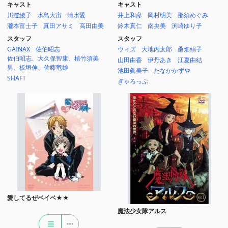
キャスト
キャスト
川澄綾子
水島大宙
清水愛
井上和彦
岡村明美
那須めぐみ
瀧本富士子
真田アサミ
高田由美
鈴木真仁
南央美
渕崎ゆり子
スタッフ
スタッフ
GAINAX
佐伯昭志
ウィズ
大地丙太郎
桑畑絹子
佐伯昭志、大久保智康、植竹須美
山田由香
伊丹あき
江夏由結
男、板垣伸、佐藤竜雄
池田眞美子
たなかかずや
SHAFT
ぎゃろっぷ
愛してるぜベイベ★★
魔法少女隊アルス