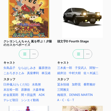
クレヨンしんちゃん 嵐を呼ぶ！夕陽
頭文字D Fourth Stage
のカスカベボーイズ
キャスト
キャスト
矢島晶子
ならはしみき
藤原啓治
三木眞一郎
子安武人
関智一
こおろぎさとみ
真柴摩利
林玉緒
細井治
中村大樹
佐々木誠二
スタッフ
スタッフ
臼井儀人(らくだ社)
水島努
冨永恒雄
加野晃
番野雅好
末吉裕一郎
原勝徳
大森孝敏
三間雅文
針金屋英郎
間々田益男
ADK
梅堀淳、DENNIS MARTIN
テレビ朝日
シンエイ動画
A・C・G・T