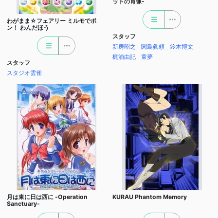
ットの肖像-
わがまま☆フェアリー ミルモでポ
ン！ わんだほう
スタッフ
新房昭之
関島眞頼
鈴木博文
梶浦由記
童夢
スタッフ
スタジオ雲雀
月は東に日は西に -Operation
KURAU Phantom Memory
Sanctuary-