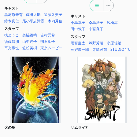
キャスト
黒葛原未有
藤田大助
遠藤久美子
キャスト
鈴木真仁
尾小平志津香
木内秀信
小島幸子
桑島法子
広橋涼
スタッフ
田中敦子
来宮良子
槙ようこ
奥脇雅晴
吉村元希
スタッフ
須藤昌朋
山中純子
明石聖子
雨宮慶太
芦野芳晴
小原信治
平光琢也
笠松美樹
東京ムービー
三好慶一郎
寺島民哉
STUDIO4℃
火の鳥
サムライ7