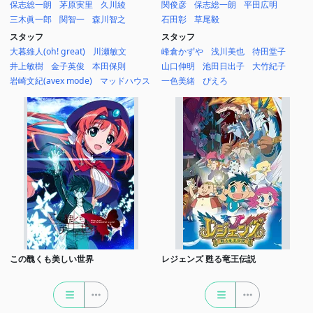
保志総一朗
茅原実里
久川綾
関俊彦
保志総一朗
平田広明
三木眞一郎
関智一
森川智之
石田彰
草尾毅
スタッフ
スタッフ
大暮維人(oh! great)
川瀬敏文
峰倉かずや
浅川美也
待田堂子
井上敏樹
金子英俊
本田保則
山口伸明
池田日出子
大竹紀子
岩崎文紀(avex mode)
マッドハウス
一色美緒
ぴえろ
この醜くも美しい世界
レジェンズ 甦る竜王伝説