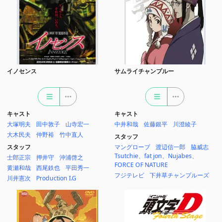
イノセンス
サムライチャンプルー
キャスト
キャスト
大塚明夫
田中敦子
山寺宏一
中井和哉
佐藤銀平
川澄綾子
大木民夫
仲野裕
竹中直人
スタッフ
スタッフ
マングローブ
渡辺信一郎
脇威志
Tsutchie、fat jon、Nujabes、
士郎正宗
押井守
沖浦啓之
FORCE OF NATURE
黄瀬和哉
西尾鉄也
平田秀一
フジテレビ
下井草チャンプルーズ
川井憲次
Production I.G