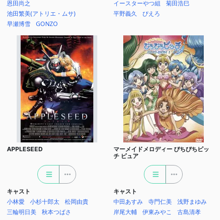
恩田尚之
イースターやつ組
菊田浩巳
池田繁美(アトリエ・ムサ)
平野義久
ぴえろ
早瀬博雪
GONZO
APPLESEED
マーメイドメロディー ぴちぴちピッ
チ ピュア
キャスト
キャスト
小林愛
小杉十郎太
松岡由貴
中田あすみ
寺門仁美
浅野まゆみ
三輪明日美
秋本つばさ
岸尾大輔
伊東みやこ
古島清孝