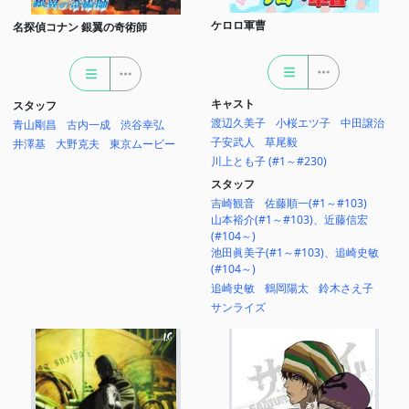
ケロロ軍曹
名探偵コナン 銀翼の奇術師
キャスト
スタッフ
渡辺久美子
小桜エツ子
中田譲治
青山剛昌
古内一成
渋谷幸弘
子安武人
草尾毅
井澤基
大野克夫
東京ムービー
川上とも子 (#1～#230)
スタッフ
吉崎観音
佐藤順一(#1～#103)
山本裕介(#1～#103)、近藤信宏
(#104～)
池田眞美子(#1～#103)、追崎史敏
(#104～)
追崎史敏
鶴岡陽太
鈴木さえ子
サンライズ