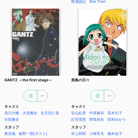
梶浦由記
Bee Train
GANTZ ～the first stage～
美鳥の日々
キャスト
キャスト
浪川大輔
大里雅史
生天目仁美
谷山紀章
中原麻衣
高木礼子
矢部雅史
釘宮理恵
野島裕史
田村ゆかり
スタッフ
スタッフ
奥浩哉
板野一郎(ダスト)
井上和郎
小林常夫
楠本祐子