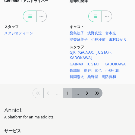
Get Ride！アムドライバー
忘却の旋律
スタッフ
キャスト
スタジオディーン
桑島法子
浅野真澄
宮本充
能登麻美子
小林沙苗
田村ゆかり
スタッフ
GJK（GAINAX、J.C.STAFF、
KADOKAWA）
GAINAX
J.C.STAFF
KADOKAWA
錦織博
長谷川眞也
小林七郎
鶴岡陽太
桑野聖
周防義和
...
1
...
Annict
A platform for anime addicts.
サービス