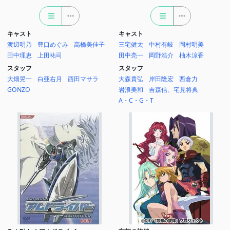
キャスト
キャスト
渡辺明乃
豊口めぐみ
高橋美佳子
三宅健太
中村有岐
岡村明美
田中理恵
上田祐司
田中亮一
岡野浩介
柚木涼香
スタッフ
スタッフ
大畑晃一
白亜右月
西田マサラ
大森貴弘
岸田隆宏
西倉力
GONZO
岩浪美和
吉森信、宅見将典
A・C・G・T