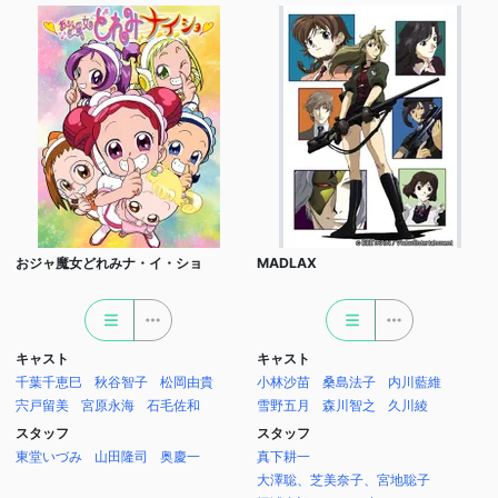
おジャ魔女どれみナ・イ・ショ
MADLAX
キャスト
キャスト
千葉千恵巳
秋谷智子
松岡由貴
小林沙苗
桑島法子
内川藍維
宍戸留美
宮原永海
石毛佐和
雪野五月
森川智之
久川綾
スタッフ
スタッフ
東堂いづみ
山田隆司
奥慶一
真下耕一
大澤聡、芝美奈子、宮地聡子