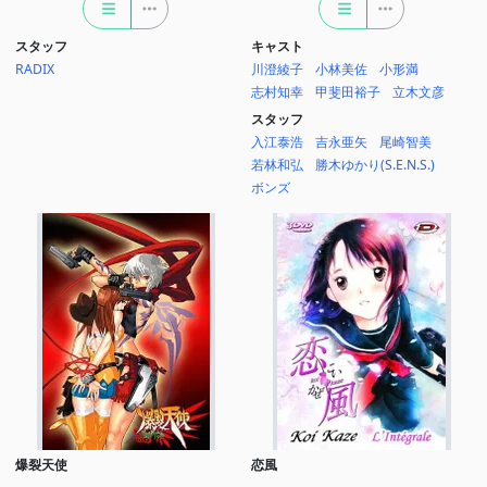
スタッフ
キャスト
RADIX
川澄綾子
小林美佐
小形満
志村知幸
甲斐田裕子
立木文彦
スタッフ
入江泰浩
吉永亜矢
尾崎智美
若林和弘
勝木ゆかり(S.E.N.S.)
ボンズ
爆裂天使
恋風