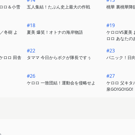
#14
#15
ロロ＆小雪
五人集結！たぶん史上最大の作戦
桃華 裏桃華降
#18
#19
／冬樹 よ
夏美 爆笑！オトナの海岸物語
ケロロVS夏美
ロロ あなたの
#22
#23
ケロロ 田舎
タママ 今日からボクが隊長ですぅ
パニック！日
#26
#27
ケロロ 一致団結！運動会を侵略せよ
ケロロ 父キタ
泉GO!GO!GO!
9