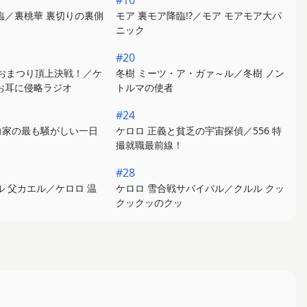
#16
臨／裏桃華 裏切りの裏側
モア 裏モア降臨!?／モア モアモア大パ
ニック
#20
 おまつり頂上決戦！／ケ
冬樹 ミーツ・ア・ガァ～ル／冬樹 ノン
お耳に侵略ラジオ
トルマの使者
#24
向家の最も騒がしい一日
ケロロ 正義と貧乏の宇宙探偵／556 特
撮就職最前線！
#28
ル 父カエル／ケロロ 温
ケロロ 雪合戦サバイバル／クルル クッ
クックッのクッ