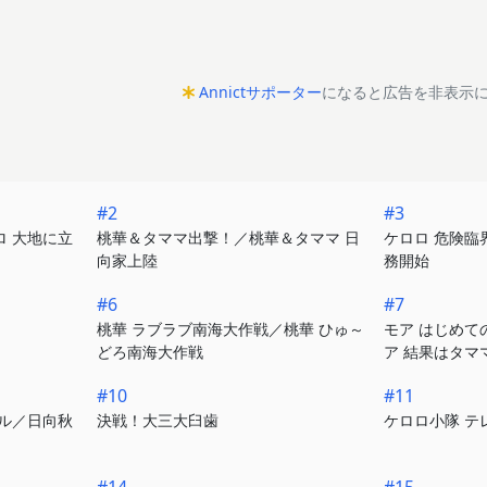
Annictサポーター
になると広告を非表示
#2
#3
 大地に立
桃華＆タママ出撃！／桃華＆タママ 日
ケロロ 危険臨
向家上陸
務開始
#6
#7
桃華 ラブラブ南海大作戦／桃華 ひゅ～
モア はじめて
どろ南海大作戦
ア 結果はタマ
#10
#11
ル／日向秋
決戦！大三大臼歯
ケロロ小隊 テ