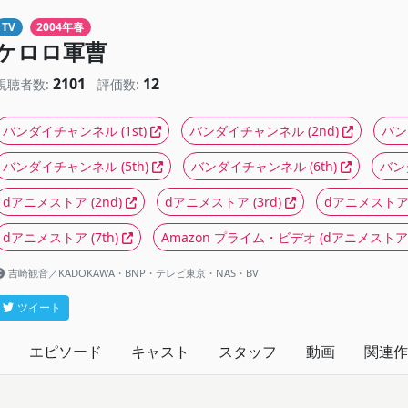
TV
2004年春
ケロロ軍曹
2101
12
視聴者数:
評価数:
バンダイチャンネル
(1st)
バンダイチャンネル
(2nd)
バン
バンダイチャンネル
(5th)
バンダイチャンネル
(6th)
バン
dアニメストア
(2nd)
dアニメストア
(3rd)
dアニメスト
dアニメストア
(7th)
Amazon プライム・ビデオ
(dアニメストア
吉崎観音／KADOKAWA・BNP・テレビ東京・NAS・BV
ツイート
エピソード
キャスト
スタッフ
動画
関連作