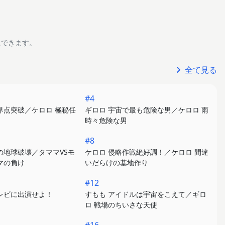
にできます。
全て見る
#4
界点突破／ケロロ 極秘任
ギロロ 宇宙で最も危険な男／ケロロ 雨
時々危険な男
#8
の地球破壊／タママVSモ
ケロロ 侵略作戦絶好調！／ケロロ 間違
マの負け
いだらけの基地作り
#12
レビに出演せよ！
すもも アイドルは宇宙をこえて／ギロ
ロ 戦場のちいさな天使