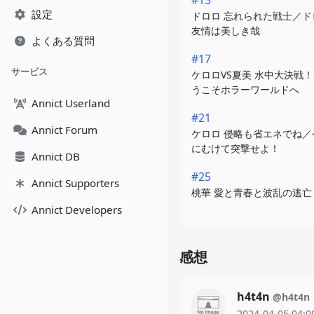
#13
設定
ドロロ 忘れられた戦士／ド
友情は美しき哉
よくある質問
#17
サービス
ケロロVS夏美 水中大決戦！
うこそホラーワールドへ
Annict Userland
#21
Annict Forum
ケロロ 侵略も省エネでね／
にむけて突撃せよ！
Annict DB
#25
Annict Supporters
桃華 愛と青春と波乱の逃亡
Annict Developers
感想
h4t4n
@h4t4n
2024-04-05 04:0