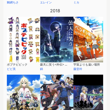
鯛網ちさ
エレイン
ミカ
2018
ポプテピピック
曇天に笑う<外伝> ～宿命、双頭の風魔～
宇宙よりも遠い場所
ピピ美
錦
藤堂吟