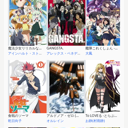
魔法少女リリカルなのはViVid
GANGSTA.
艦隊これくしょん -艦これ-
アインハルト・ストラトス
アレックス・ベネデッド
大鳳
食戟のソーマ
アルドノア・ゼロ (第2期)
To LOVEる -とらぶる- ダークネス2nd
乾日向子
オルレイン
お静(村雨静)