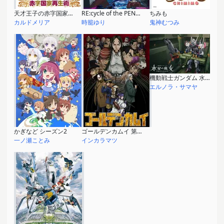
天才王子の赤字国家再生術
RE:cycle of the PENGUINDRUM［前編］君の列車は生存戦略
ちみも
カルドメリア
時籠ゆり
鬼神むつみ
機動戦士ガンダム 水星の魔女 PROLOGUE
エルノラ・サマヤ
かぎなど シーズン2
ゴールデンカムイ 第4期
一ノ瀬ことみ
インカラマツ