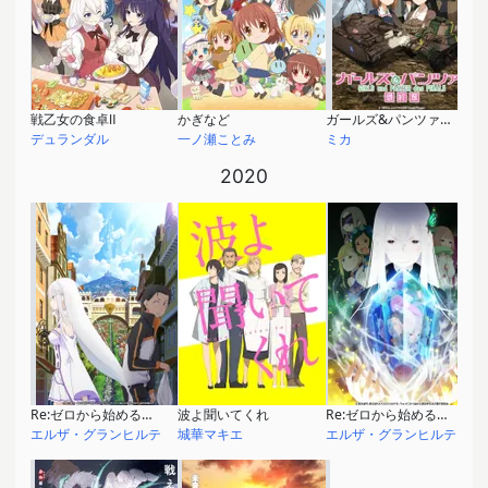
戦乙女の食卓Ⅱ
かぎなど
ガールズ&パンツァー 最終章 第3話
デュランダル
一ノ瀬ことみ
ミカ
2020
Re:ゼロから始める異世界生活 新編集版
波よ聞いてくれ
Re:ゼロから始める異世界生活 2nd season
エルザ・グランヒルテ
城華マキエ
エルザ・グランヒルテ