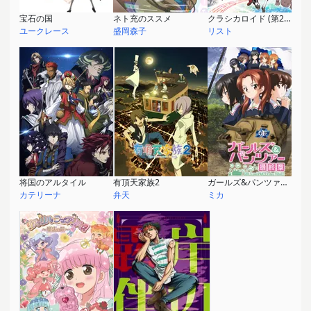
宝石の国
ネト充のススメ
クラシカロイド (第2シリーズ)
ユークレース
盛岡森子
リスト
将国のアルタイル
有頂天家族2
ガールズ&パンツァー 最終章 第1話
カテリーナ
弁天
ミカ