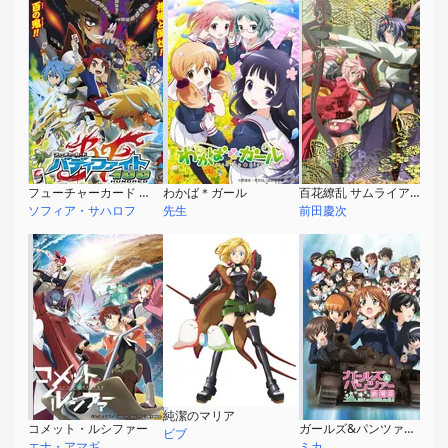
フューチャーカード バディファイト100
わかば＊ガール
百花繚乱 サムライアフター
ソフィア・サハロフ
先生
前田慶次
純潔のマリア
コメット・ルシファー
ガールズ&パンツァー 劇場版
ビブ
エナ・アマギ
ミカ