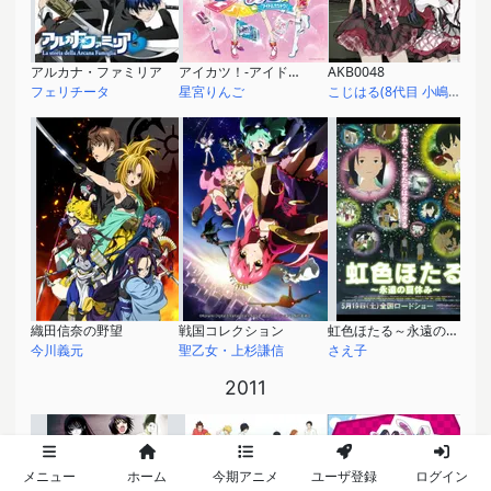
アルカナ・ファミリア
アイカツ！-アイドルカツドウ！-
AKB0048
フェリチータ
星宮りんご
こじはる(8代目 小嶋陽菜)
織田信奈の野望
戦国コレクション
虹色ほたる～永遠の夏休み～
今川義元
聖乙女・上杉謙信
さえ子
2011
メニュー
ホーム
今期アニメ
ユーザ登録
ログイン