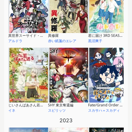
異世界スーサイド・スクワッド
異修羅
君に届け 3RD SEASON
アルドラ
赤い紙箋のエレア
黒沼爽子
じいさんばあさん若返る
SHY 東京奪還編
Fate/Grand Order 藤丸立香はわからない Season2
イネ
スピリッツ
スカサハ＝スカディ
2023