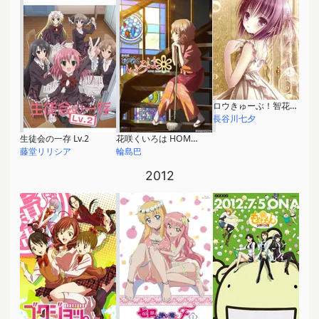
ロウきゅーぶ！智花のいちごサンデー
長谷川七夕
生徒会の一存 Lv.2
花咲くいろは HOME SWEET HOME
藤堂リリシア
輪島巴
2012