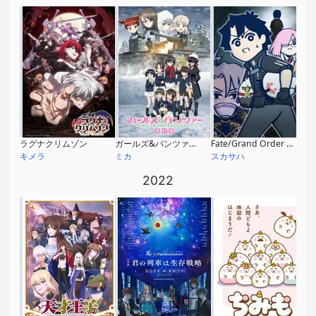
ラグナクリムゾン
ガールズ&パンツァー 最終章 第4話
Fate/Grand Order 藤丸立香はわからない 大忘年おたのしみ会2023
キメラ
ミカ
スカサハ
2022