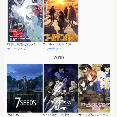
特別上映版 はたらく細胞!! 最強の敵、再び。体の中は“腸”大騒ぎ！
ゴールデンカムイ 第3期
ナレーション
インカラマツ
2019
7SEEDS
かつて神だった獣たちへ
ガールズ&パンツァー 最終章 第2話