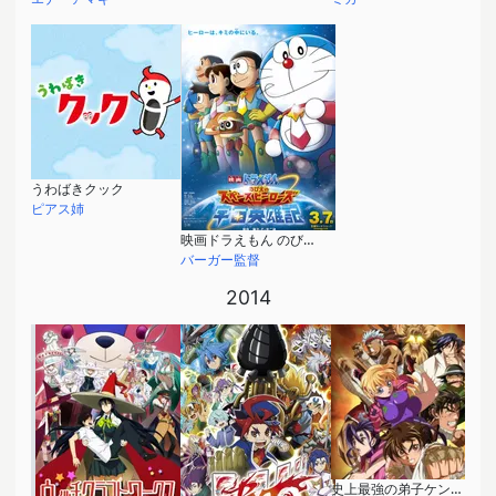
うわばきクック
ピアス姉
映画ドラえもん のび太の宇宙英雄記
バーガー監督
2014
史上最強の弟子ケンイチ 闇の襲撃