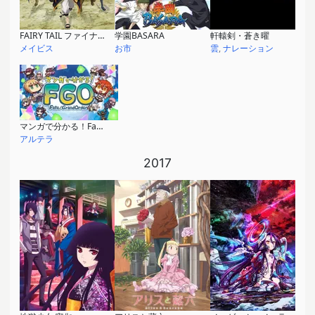
FAIRY TAIL ファイナルシリーズ
学園BASARA
軒轅剣・蒼き曜
メイビス
お市
雲
,
ナレーション
マンガで分かる！Fate/Grand Order
アルテラ
2017