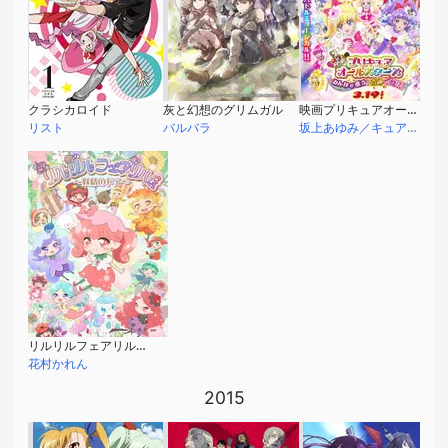
クラシカロイド
灰と幻想のグリムガル
映画プリキュアオールスターズ みんなで歌う♪奇跡の魔法！
リスト
バルバラ
坂上あゆみ／キュアエコー
リルリルフェアリル～妖精のドア～
花村かれん
2015