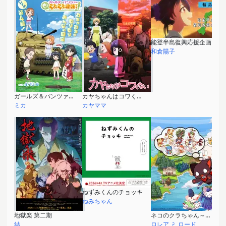
能登半島復興応援企画
和倉陽子
ガールズ＆パンツァー もっとらぶらぶ作戦です！第４幕
カヤちゃんはコワくない
ミカ
カヤママ
ねずみくんのチョッキ
ねみちゃん
地獄楽 第二期
ネコのクラちゃん～クラレ王国 大陸のLutte Amor～
結
ロレア ミ ロード