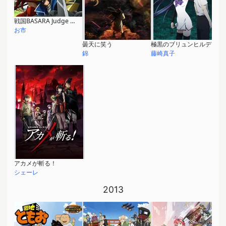
戦国BASARA Judge End
お市
曇天に笑う
極黒のブリュンヒルデ
錦
藤崎真子
アカメが斬る！
シェーレ
2013