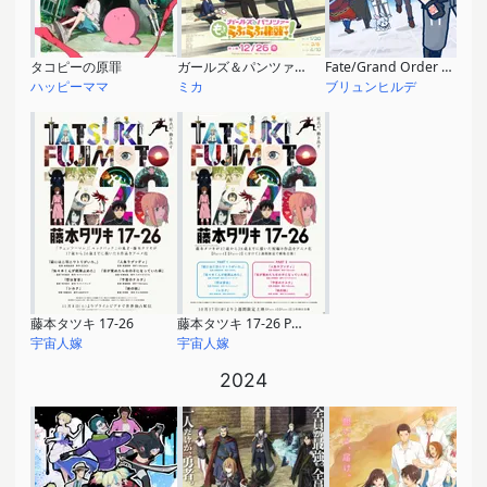
タコピーの原罪
ガールズ＆パンツァー もっとらぶらぶ作戦です！第１幕
Fate/Grand Order 藤丸立香はわからない Season3
ハッピーママ
ミカ
ブリュンヒルデ
藤本タツキ 17-26
藤本タツキ 17-26 Part1
宇宙人嫁
宇宙人嫁
2024