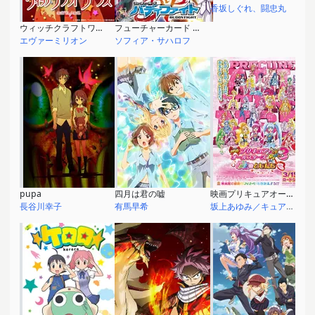
香坂しぐれ、闘忠丸
ウィッチクラフトワークス
フューチャーカード バディファイト
エヴァーミリオン
ソフィア・サハロフ
pupa
四月は君の嘘
映画プリキュアオールスターズNewStage3 永遠のともだち
長谷川幸子
有馬早希
坂上あゆみ／キュアエコー