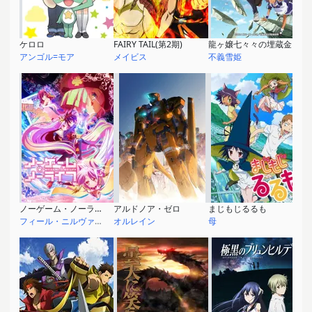
ケロロ
FAIRY TAIL(第2期)
龍ヶ嬢七々々の埋蔵金
アンゴル=モア
メイビス
不義雪姫
ノーゲーム・ノーライフ
アルドノア・ゼロ
まじもじるるも
フィール・ニルヴァレン
オルレイン
母