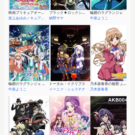
映画プリキュアオールスターズNewStage みらいのともだち
ブラック★ロックシューター(TVシリーズ)
輪廻のラグランジェ
坂上あゆみ／キュアエコー
納野サヤ
中泉ようこ
輪廻のラグランジェ season2
トータル・イクリプス
乃木坂春香の秘密 ふぃな～れ♪
中泉ようこ
イーニァ・シェスチナ
乃木坂春香