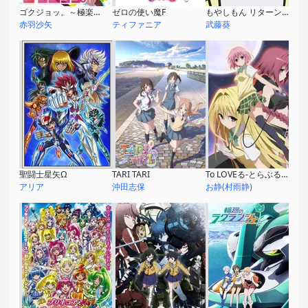
ゴクジョッ。～極楽院女子高寮物語～
ゼロの使い魔F
もやしもん リターンズ
赤羽沙矢
ティファニア
武藤葵
聖闘士星矢Ω
TARI TARI
To LOVEる-とらぶる- ダークネス
アリア
沖田志保
お静(村雨静)