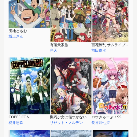
団地ともお
坂上さん
有頂天家族
百花繚乱 サムライブライド
弁天
前田慶次
COPPELION
機巧少女は傷つかない
ロウきゅーぶ！SS
梶井息吹
リゼット・ノルデン
長谷川七夕