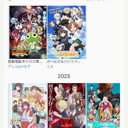
新劇場版☆ケロロ軍曹 復活して速攻地球滅亡の危機であります！
ガールズ＆パンツァー もっとらぶらぶ作戦です！
アンゴル=モア
ミカ
2025