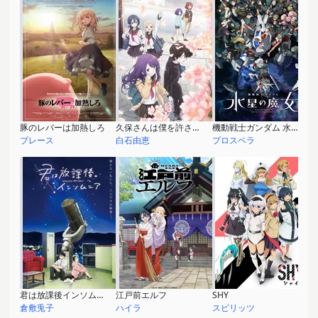
豚のレバーは加熱しろ
久保さんは僕を許さない
機動戦士ガンダム 水星の魔女 Season2
ブレース
白石由恵
プロスペラ
君は放課後インソムニア
江戸前エルフ
SHY
倉敷兎子
ハイラ
スピリッツ