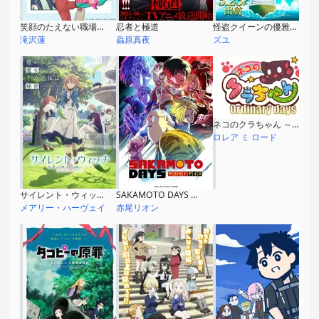
笑顔のたえない職場です。
忍者と極道
怪盗クイーンの優雅な休暇
滝沢蓮
蟲原真夜
ズユ
ネコのクラちゃん ～Ordinary days～
ロレア ミ ロード
サイレント・ウィッチ 沈黙の魔女の隠しごと
SAKAMOTO DAYS 第2クール
メアリー・ハーヴェイ
赤尾リオン