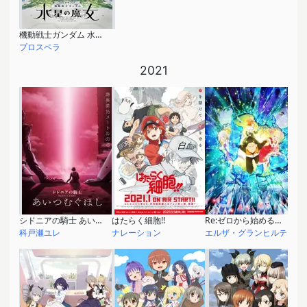
機動戦士ガンダム 水星の魔女 Season1
プロスペラ
2021
シドニアの騎士 あいつむぐほし
はたらく細胞!!
Re:ゼロから始める異世界生活 2nd season 第2部
科戸瀬ユレ
ナレーション
エルザ・グランヒルテ