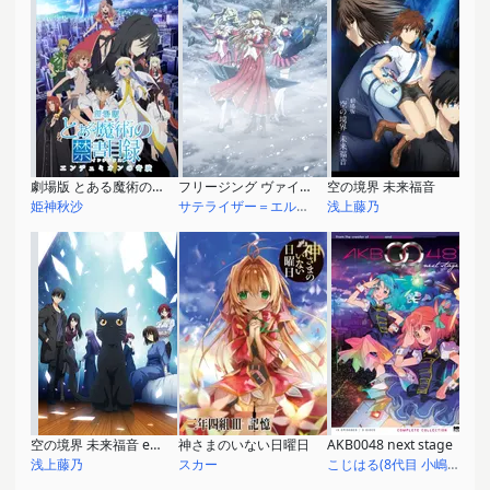
劇場版 とある魔術の禁書目録 -エンデュミオンの奇蹟-
フリージング ヴァイブレーション
空の境界 未来福音
姫神秋沙
サテライザー＝エル＝ブリジット
浅上藤乃
空の境界 未来福音 extra chorus
神さまのいない日曜日
AKB0048 next stage
浅上藤乃
スカー
こじはる(8代目 小嶋陽菜)