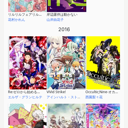
リルリルフェアリル～魔法の鏡～
岸辺露伴は動かない
花村かれん
山岸由花子
2016
Re:ゼロから始める異世界生活
ViVid Strike!
Occultic;Nine-オカルティック・ナイン-
エルザ・グランヒルテ
アインハルト・ストラトス
西園梨々花