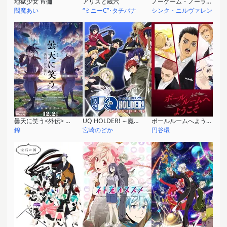
地獄少女 宵伽
アリスと蔵六
ノーゲーム・ノーライフ ゼロ
閻魔あい
“ミニーC”･タチバナ
シンク・ニルヴァレン
曇天に笑う<外伝> ～決別、犲の誓い～
UQ HOLDER! ～魔法先生ネギま!2～
ボールルームへようこそ
錦
宮崎のどか
円谷環