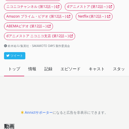
ニコニコチャンネル
(第12話～)
dアニメストア
(第12話～)
Amazon プライム・ビデオ
(第12話～)
Netflix
(第12話～)
ABEMAビデオ
(第12話～)
dアニメストア ニコニコ支店
(第12話～)
鈴木祐斗/集英社・SAKAMOTO DAYS 製作委員会
ツイート
トップ
情報
記録
エピソード
キャスト
スタッフ
Annictサポーター
になると広告を非表示にできます。
動画