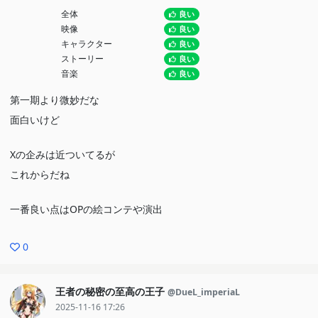
全体
良い
映像
良い
キャラクター
良い
ストーリー
良い
音楽
良い
第一期より微妙だな
面白いけど
Xの企みは近ついてるが
これからだね
一番良い点はOPの絵コンテや演出
0
王者の秘密の至高の王子
@DueL_imperiaL
2025-11-16 17:26