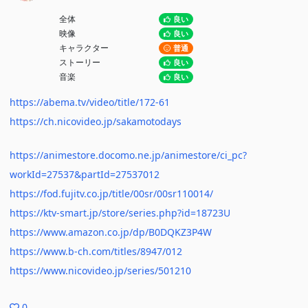
全体
良い
映像
良い
キャラクター
普通
ストーリー
良い
音楽
良い
https://abema.tv/video/title/172-61
https://ch.nicovideo.jp/sakamotodays
https://animestore.docomo.ne.jp/animestore/ci_pc?
workId=27537&partId=27537012
https://fod.fujitv.co.jp/title/00sr/00sr110014/
https://ktv-smart.jp/store/series.php?id=18723U
https://www.amazon.co.jp/dp/B0DQKZ3P4W
https://www.b-ch.com/titles/8947/012
https://www.nicovideo.jp/series/501210
0