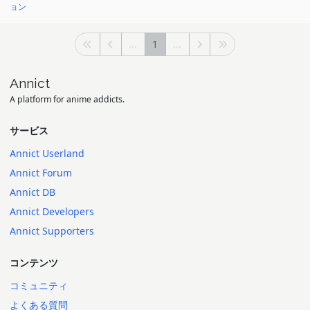
ョン
...
1
...
Annict
A platform for anime addicts.
サービス
Annict Userland
Annict Forum
Annict DB
Annict Developers
Annict Supporters
コンテンツ
コミュニティ
よくある質問