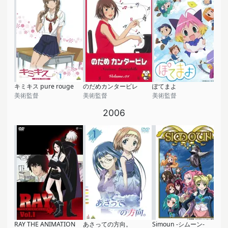
キミキス pure rouge
のだめカンタービレ
ぽてまよ
美術監督
美術監督
美術監督
2006
RAY THE ANIMATION
あさっての方向。
Simoun -シムーン-