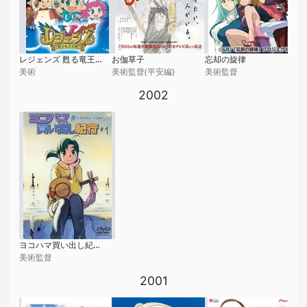
レジェンズ 甦る竜王伝説
お伽草子
忘却の旋律
美術
美術監督(平安編)
美術監督
2002
ヨコハマ買い出し紀行-Quiet Country Cafe-
美術監督
2001