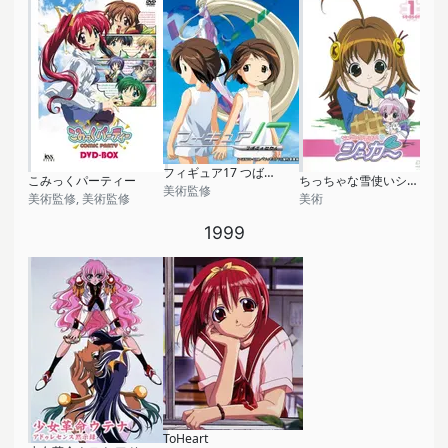
フィギュア17 つばさ＆ヒカル
こみっくパーティー
ちっちゃな雪使いシュガー
美術監修
美術監修, 美術監修
美術
1999
ToHeart