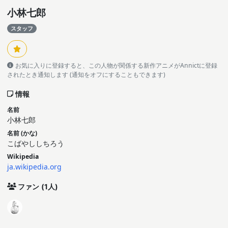
小林七郎
スタッフ
お気に入りに登録すると、この人物が関係する新作アニメがAnnictに登録
されたとき通知します (通知をオフにすることもできます)
情報
名前
小林七郎
名前 (かな)
こばやししちろう
Wikipedia
ja.wikipedia.org
ファン
(1人)