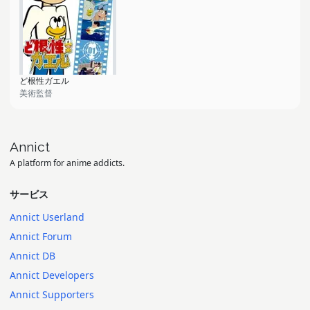
ど根性ガエル
美術監督
Annict
A platform for anime addicts.
サービス
Annict Userland
Annict Forum
Annict DB
Annict Developers
Annict Supporters