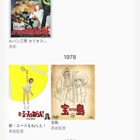
ルパン三世 カリオストロの城
美術
1978
宝島
新・エースをねらえ！
美術監督
美術監督