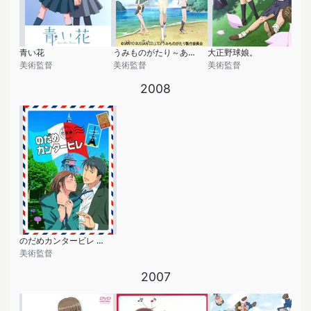
青い花
うみものがたり～あなたがいてくれたコト～
大正野球娘。
美術監督
美術監督
美術監督
2008
のだめカンタービレ 巴里編
美術監督
2007