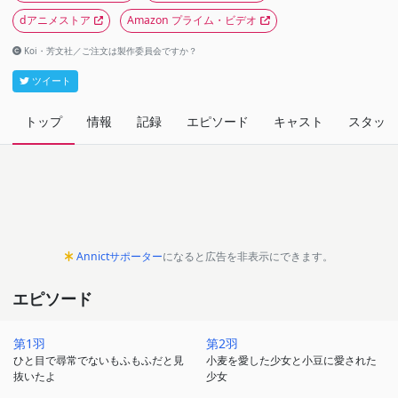
dアニメストア
Amazon プライム・ビデオ
Koi・芳文社／ご注文は製作委員会ですか？
ツイート
トップ
情報
記録
エピソード
キャスト
スタッフ
Annictサポーター
になると広告を非表示にできます。
エピソード
第1羽
第2羽
ひと目で尋常でないもふもふだと見
小麦を愛した少女と小豆に愛された
抜いたよ
少女