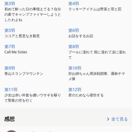
第3羽
第4羽
初めて酔った日の事憶えてる？自分
ラッキーアイテムは野菜と罪と罰
の家でキャンプファイヤーしようと
したわよね
第5羽
第6羽
ココアと悪意なき殺意
お話をするお話
第7羽
第8羽
Call Me Sister.
プールに濡れて 雨に濡れて涙に濡れ
て
第9羽
第10羽
青山スランプマウンテン
対お姉ちゃん用決戦部隊、通称チマ
メ隊
第11羽
第12羽
少女は赤い外套を纏いウサギを駆り
君のためなら寝坊する
て聖夜の空を行く
感想
全て見る