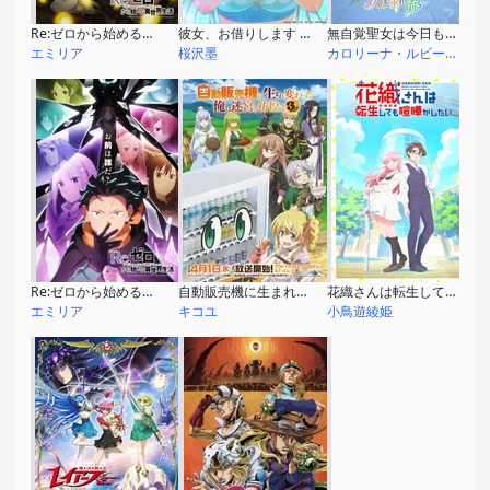
Re:ゼロから始める異世界生活 4th season 奪還編
彼女、お借りします 第5期
無自覚聖女は今日も無意識に力を垂れ流す
エミリア
桜沢墨
カロリーナ・ルビー・マルティネス
Re:ゼロから始める異世界生活 4th season 喪失編
自動販売機に生まれ変わった俺は迷宮を彷徨う 3rd season
花織さんは転生しても喧嘩がしたい
エミリア
キコユ
小鳥遊綾姫