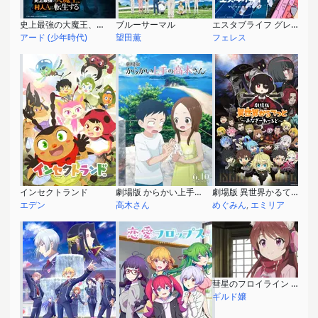
史上最強の大魔王、村人Aに転生する
ブルーサーマル
エスタブライフ グレイトエスケープ
アード (少年時代)
望田薫
フェレス
インセクトランド
劇場版 からかい上手の高木さん
劇場版 異世界かるてっと ～あなざーわーるど～
エデン
高木さん
めぐみん
,
エミリア
彗星のフロイライン 〜プロローグ〜
ギルド嬢