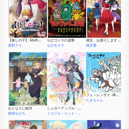
【推しの子】 Mother and Children
ちびゴジラの逆襲
彼女、お借りします 第3期
星野アイ
ちびモスラ
桜沢墨
フェ～レンザイ -神さまの日常-
たまちゃん
おとなりに銀河
シュガーアップル・フェアリーテイル 第2クール
指宿ちひろ
ミスリル・リッド・ポッド