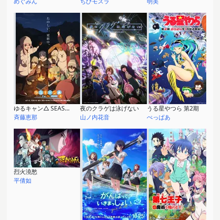
めぐみん
ちびモスラ
明美
ゆるキャン△ SEASON3
夜のクラゲは泳げない
うる星やつら 第2期
斉藤恵那
山ノ内花音
ぺっぱあ
烈火澆愁
平倩如