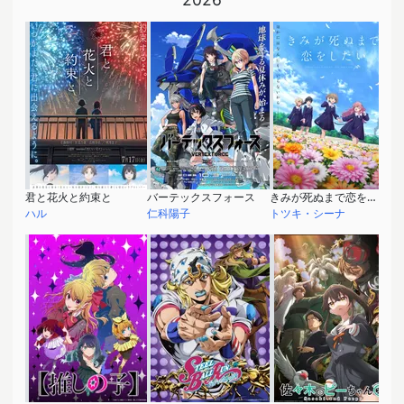
君と花火と約束と
バーテックスフォース
きみが死ぬまで恋をしたい
ハル
仁科陽子
トツキ・シーナ