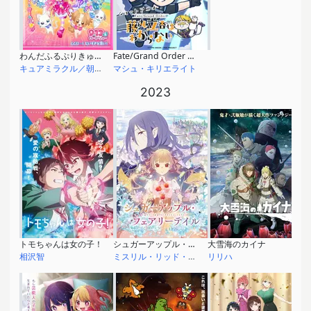
わんだふるぷりきゅあ！ざ・むーびー！ドキドキ♡ゲームの世界で大冒険！
Fate/Grand Order 藤丸立香はわからない Season2
キュアミラクル／朝日奈みらい
マシュ・キリエライト
2023
トモちゃんは女の子！
シュガーアップル・フェアリーテイル
大雪海のカイナ
相沢智
ミスリル・リッド・ポッド
リリハ