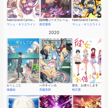
Fate/Grand Carnival [2nd Season]
闘神機ジーズフレーム
Fate/Grand Carnival [1st Season]
マシュ・キリエライト
南宮麗香
マシュ・キリエライト
2020
かくしごと
へやキャン△
彼女、お借りします
後藤姫
斉藤恵那
桜沢墨