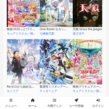
映画 HUGっと!プリキュア・ふたりはプリキュア オールスターズメモリーズ
One Room セカンドシーズン
天狼 Sirius the Jaeger
キュアミラクル／朝日奈みらい
七橋御乃梨
直江涼子
Re:ゼロから始める異世界生活 Memory Snow
叛逆性ミリオンアーサー
映画プリキュアスーパースターズ！
エミリア
ティターニア
キュアミラクル／朝日奈みらい
メニュー
ホーム
今期アニメ
ユーザ登録
ログイン