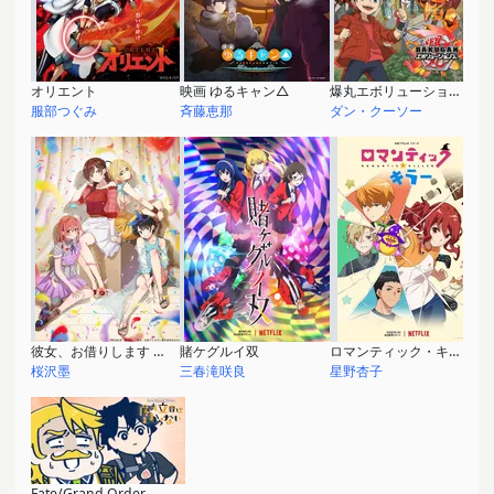
オリエント
映画 ゆるキャン△
爆丸エボリューションズ
服部つぐみ
斉藤恵那
ダン・クーソー
彼女、お借りします 第2期
賭ケグルイ双
ロマンティック・キラー
桜沢墨
三春滝咲良
星野杏子
Fate/Grand Order 藤丸立香はわからない 年末スペシャル2022