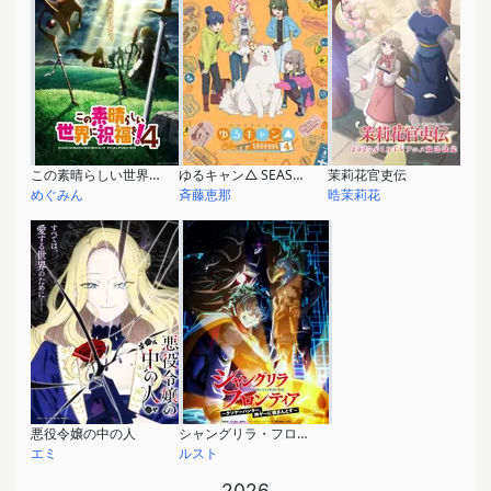
この素晴らしい世界に祝福を！4
ゆるキャン△ SEASON４
茉莉花官吏伝
めぐみん
斉藤恵那
晧茉莉花
悪役令嬢の中の人
シャングリラ・フロンティア〜クソゲーハンター、神ゲーに挑まんとす〜 3rd season
エミ
ルスト
2026