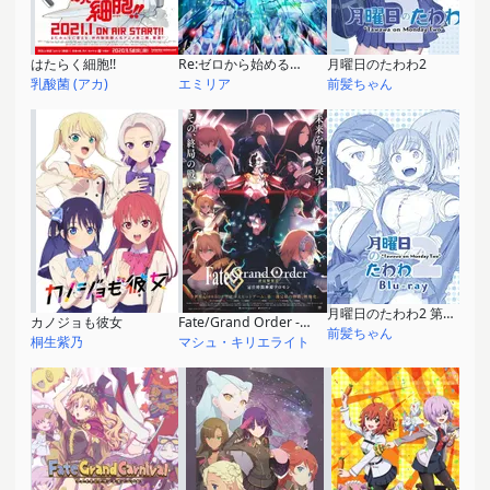
はたらく細胞!!
Re:ゼロから始める異世界生活 2nd season 第2部
月曜日のたわわ2
乳酸菌 (アカ)
エミリア
前髪ちゃん
月曜日のたわわ2 第13話
カノジョも彼女
Fate/Grand Order -終局特異点 冠位時間神殿ソロモン-
前髪ちゃん
桐⽣紫乃
マシュ・キリエライト