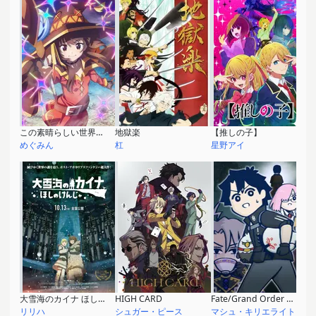
この素晴らしい世界に爆焔を！
地獄楽
【推しの子】
めぐみん
杠
星野アイ
大雪海のカイナ ほしのけんじゃ
HIGH CARD
Fate/Grand Order 藤丸立香はわからない 大忘年おたのしみ会2023
リリハ
シュガー・ピース
マシュ・キリエライト