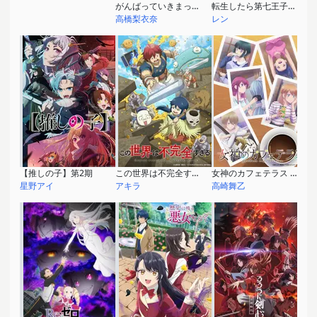
がんばっていきまっしょい
転生したら第七王子だったので、気ままに魔術を極めます
高橋梨衣奈
レン
【推しの子】第2期
この世界は不完全すぎる
女神のカフェテラス 第2期
星野アイ
アキラ
高崎舞乙