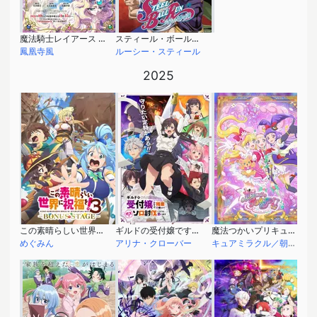
魔法騎士レイアース (2026)
スティール・ボール・ラン ジョジョの奇妙な冒険 2nd & 3rd STAGE
鳳凰寺風
ルーシー・スティール
2025
この素晴らしい世界に祝福を！3 ーBONUS STAGEー
ギルドの受付嬢ですが、残業は嫌なのでボスをソロ討伐しようと思います
魔法つかいプリキュア！！～MIRAI DAYS～
めぐみん
アリナ・クローバー
キュアミラクル／朝日奈みらい