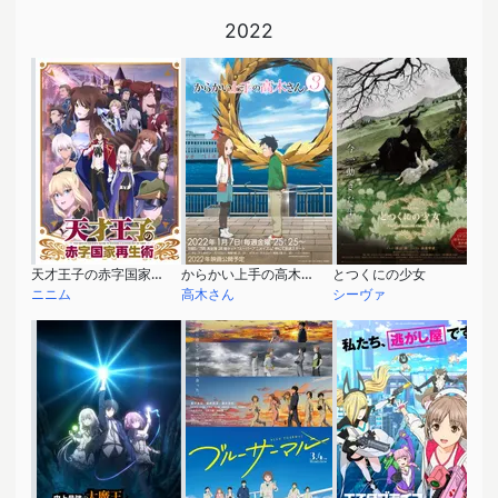
2022
天才王子の赤字国家再生術
からかい上手の高木さん3
とつくにの少女
ニニム
高木さん
シーヴァ