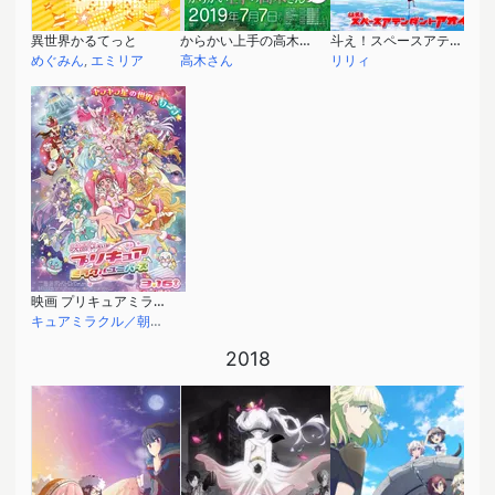
異世界かるてっと
からかい上手の高木さん2
斗え！スペースアテンダントアオイ
めぐみん
,
エミリア
高木さん
リリィ
映画 プリキュアミラクルユニバース
キュアミラクル／朝日奈みらい
2018