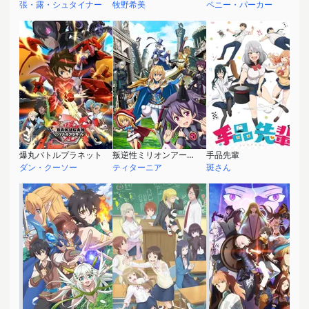
張・露・シュタイナー
牧野希美
ペニー・パーカー
爆丸バトルプラネット
叛逆性ミリオンアーサー 第2シーズン
手品先輩
ダン・クーソー
ティターニア
斑さん