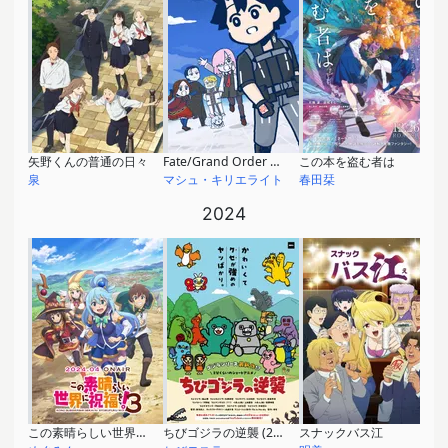
矢野くんの普通の日々
Fate/Grand Order 藤丸立香はわからない Season3
この本を盗む者は
泉
マシュ・キリエライト
春田栞
2024
この素晴らしい世界に祝福を！3
ちびゴジラの逆襲 (2期)
スナックバス江