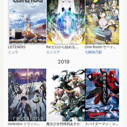
LISTENERS
Re:ゼロから始める異世界生活 2nd season
One Room サードシーズン
ミュウ
エミリア
七橋御乃梨
2019
revisions リヴィジョンズ
魔法少女特殊戦あすか
スパイダーマン：スパイダーバース