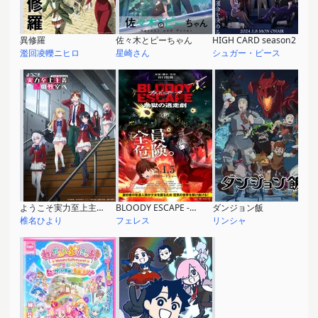
異修羅
佐々木とピーちゃん
HIGH CARD season2
濫回凌轢ニヒロ
星崎さん
シュガー・ピース
ようこそ実力至上主義の教室へ 3rd Season
BLOODY ESCAPE -地獄の逃走劇-
ダンジョン飯
椎名ひより
フェレス
リンシャ