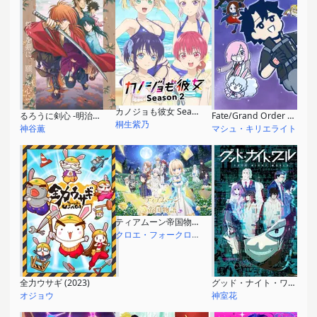
カノジョも彼女 Season 2
るろうに剣心 -明治剣客浪漫譚- (2023)
Fate/Grand Order 藤丸立香はわからない
桐⽣紫乃
神谷薫
マシュ・キリエライト
ティアムーン帝国物語～断頭台から始まる、姫の転生逆転ストーリー～
クロエ・フォークロード
全力ウサギ (2023)
グッド・ナイト・ワールド
オジョウ
神室花