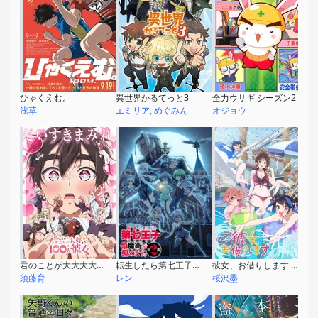
ひゃくえむ。
異世界かるてっと3
全力ウサギ シーズン2
浅草
エミリア
,
めぐみん
オジョウ
君のことが大大大大大好きな100人の彼女 第2期
転生したら第七王子だったので、気ままに魔術を極めます 第2期
彼女、お借りします 第4期
須藤育
レン
桜沢墨