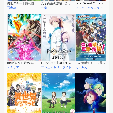
異世界チート魔術師
女子高生の無駄づかい
Fate/Grand Order -絶対魔獣戦線バビロニア-
吾妻凛
一奏
マシュ・キリエライト
Re:ゼロから始める異世界生活 氷結の絆
Fate/Grand Order -絶対魔獣戦線バビロニア- Episode 0 Initium Iter
この素晴らしい世界に祝福を！紅伝説
エミリア
マシュ・キリエライト
めぐみん