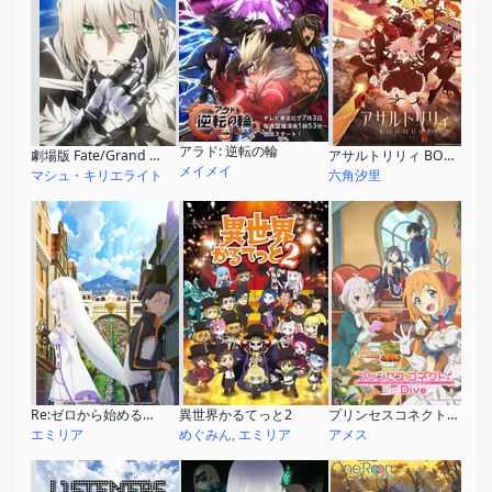
アラド: 逆転の輪
劇場版 Fate/Grand Order -神聖円卓領域キャメロット- 前編 Wandering; Agateram
アサルトリリィ BOUQUET
メイメイ
マシュ・キリエライト
六角汐里
Re:ゼロから始める異世界生活 新編集版
異世界かるてっと2
プリンセスコネクト！Re:Dive
エミリア
めぐみん
,
エミリア
アメス