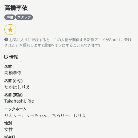
高橋李依
声優
スタッフ
お気に入りに登録すると、この人物が関係する新作アニメがAnnictに登録
されたとき通知します (通知をオフにすることもできます)
情報
名前
高橋李依
名前 (かな)
たかはしりえ
名前 (英語)
Takahashi, Rie
ニックネーム
りえりー、りーちゃん、ちろりー、しりえ
性別
女性
誕生日