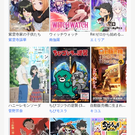
紫雲寺家の子供たち
ウィッチウォッチ
Re:ゼロから始める異世界生活 3rd season 反撃編
紫雲寺謳華
南伽羅
エミリア
ハニーレモンソーダ
ちびゴジラの逆襲 (3期)
自動販売機に生まれ変わった俺は迷宮を彷徨う 2nd season
菅野芹奈
ちびモスラ
キコユ