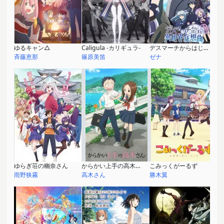
ゆるキャン△
Caligula -カリギュラ-
デスマーチからはじまる異世界狂想曲
斉藤恵那
篠原美笛
ゼナ
ゆらぎ荘の幽奈さん
からかい上手の高木さん
こみっくがーるず
雨野狭霧
高木さん
勝木翼