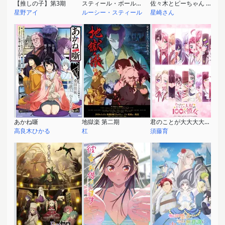
【推しの子】第3期
スティール・ボール・ラン ジョジョの奇妙な冒険 1st STAGE
佐々木とピーちゃん Season2
星野アイ
ルーシー・スティール
星崎さん
あかね噺
地獄楽 第二期
君のことが大大大大大好きな100人の彼女 第3期
高良木ひかる
杠
須藤育