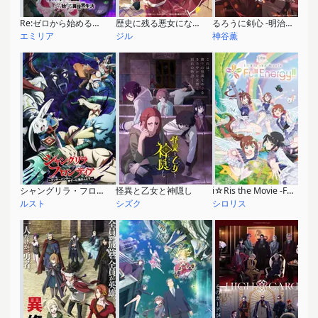
Re:ゼロから始める異世界生活 3rd season 襲撃編
歴史に残る悪女になるぞ
るろうに剣心 -明治剣客浪漫譚- 京都動乱
エミリア
ジル
神谷薫
シャングリラ・フロンティア〜クソゲーハンター、神ゲーに挑まんとす〜 2nd season
怪異と乙女と神隠し
i☆Ris the Movie -Full Energy!!-
ルスト
シズク
シロリス