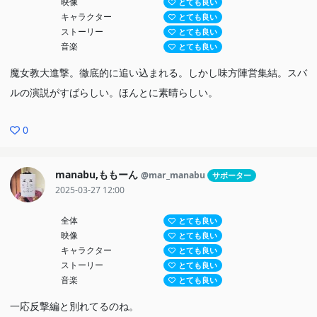
映像
とても良い
キャラクター
とても良い
ストーリー
とても良い
音楽
とても良い
魔女教大進撃。徹底的に追い込まれる。しかし味方陣営集結。スバ
ルの演説がすばらしい。ほんとに素晴らしい。
0
manabu,ももーん
@mar_manabu
サポーター
2025-03-27 12:00
全体
とても良い
映像
とても良い
キャラクター
とても良い
ストーリー
とても良い
音楽
とても良い
一応反撃編と別れてるのね。