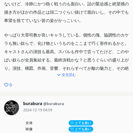
ないけど、冷静にかつ熱く戦うのも面白い。話の緊迫感と絶望感の
描き方がほかの作品とは頭二つぐらい抜けて面白いし、その中でも
希望を捨てていない皆の姿がかっこいい。
やっぱり大罪司教が良いキャラしている。個性の塊、協調性のカケ
ラも無い奴らで、化け物というものをここまで巧く形作れるかと。
キャストさんの演技も最高。スバルも作中で言ってたけど、このや
ばい奴らが全員集結する。最終決戦かな？と思うぐらいの盛り上が
り。演技、構図、作画、音響、それらすべてが敵の魅力と、その絶
全文読む
望感をMAXにまで高めてくれた。
ただ、そんな状況でも立ち上がるスバルたち。スバルが成長して冷
0
静に行動するようになったんだけど、それでも面白い。単純にかっ
こいい。演説シーンは最高だった。一期のスバルが嫌いな人なら、
burabura
@burabura
今の成長はすごく心地よく見れるのではないかな（自分は一期の泥
2024-12-19 04:59
臭さも好きだが）。そして反撃の狼煙が上がる。
全体
とても良い
映像
とても良い
反撃前なのに文句なしの面白さ。まだこれが序章というのが信じら