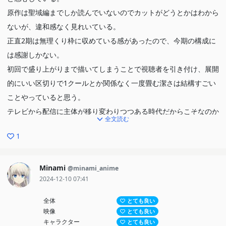
原作は聖域編までしか読んでいないのでカットがどうとかはわから
ないが、違和感なく見れいている。
正直2期は無理くり枠に収めている感があったので、今期の構成に
は感謝しかない。
初回で盛り上がりまで描いてしまうことで視聴者を引き付け、展開
的にいい区切りで1クールとか関係なく一度畳む潔さは結構すごい
ことやっていると思う。
テレビから配信に主体が移り変わりつつある時代だからこそなのか
全文読む
もしれないが、今後もこういう風にアニメの制約を適度に打ち破っ
1
て過度なカットや引き延ばしの無い作品が増えることを期待する。
ストーリーについては、ガーフィールから目が離せない。予期せぬ
タイミングでの母親との再会に始まり、葛藤が描かれているので打
Minami
@minami_anime
2024-12-10 07:41
ち破って成長するのが楽しみ。
続編早く来てくれ。
全体
とても良い
映像
とても良い
キャラクター
とても良い