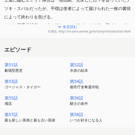
ツキ・スバルだったが、平穏は使者によって届けられた一枚の書状
によって終わりを告げる。
それは王選候補者の一人、アナスタシアがエミリアへ宛てたルグニ
全文読む
引用元: http://re-zero-anime.jp/tv/story/introduction.html
カの五大都市に数えられる水門都市プリステラへの招待状だった。
招待を受け、プリステラへ向かうスバルたち一行を待っていたのは
エピソード
様々な再会。
一つは意外な、一つは意図せぬ、そして一つは来るべき。水面下で
第51話
第52話
蠢く悪意の胎動と降りかかる未曾有の危機。
劇場型悪意
氷炎の結末
少年は再び過酷な運命に立ち向かう。
第53話
第54話
ゴージャス・タイガー
都市庁舎奪還作戦
第55話
第56話
濁流
騎士の条件
第57話
第58話
最も新しい英雄と最も古い英雄
いつか好きになる人