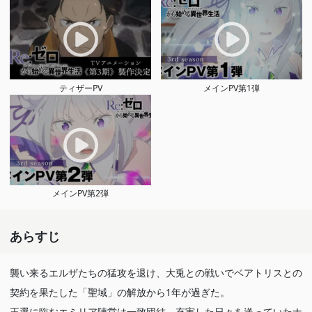
ティザーPV
メインPV第1弾
メインPV第2弾
あらすじ
襲い来るエルザたちの猛攻を退け、大兎との戦いでベアトリスとの
契約を果たした「聖域」の解放から1年が過ぎた。
王選に臨むエミリア陣営は一致団結、充実した日々を送っていたナ