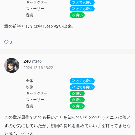
キャラクター
とても良い
れない。この面白さのまま敵を退くことができたら、来期の一番で
ストーリー
とても良い
音楽
良い
はないかな。楽しみです。
章の前半としては申し分のない出来。
0
240
@240
2024-12-16 13:22
全体
とても良い
映像
とても良い
キャラクター
良い
ストーリー
良い
音楽
良い
この章が原作でとても長いことを知っていたのでどうアニメに落と
すのか気にしていたが、初回の長尺を含めていい手を打ってきたな
と感心している。