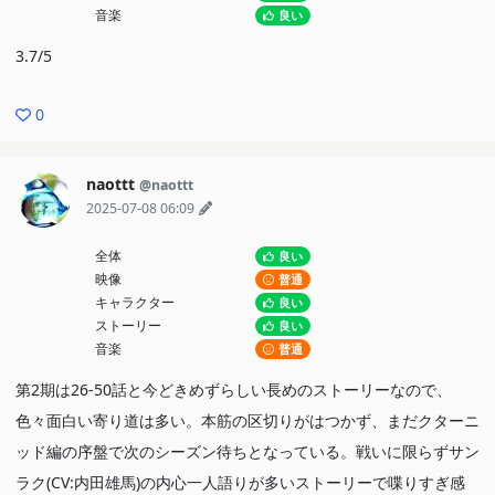
音楽
良い
3.7/5
0
naottt
@naottt
2025-07-08 06:09
全体
良い
映像
普通
キャラクター
良い
ストーリー
良い
音楽
普通
第2期は26-50話と今どきめずらしい長めのストーリーなので、
色々面白い寄り道は多い。本筋の区切りがはつかず、まだクターニ
ッド編の序盤で次のシーズン待ちとなっている。戦いに限らずサン
ラク(CV:内田雄馬)の内心一人語りが多いストーリーで喋りすぎ感