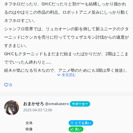
ネフホロだったり、GH:Cだったりと別ゲーも結構しっかり描かれ
るのはやはりこの作品の利点。ロボットアニメ並みにしっかり動く
ネフホロすごい。
シャンフロ世界では、リュカオーンの影を倒して新ユニークのクタ
ーニッドにケンカを売りに行っててウェザエモン討伐からの速度が
すさまじい。
GH:Cもクターニッドもまだまだ始まったばかりだが、2期はここま
ででいったん終わりと...。
続きが気になる引きなので、アニメ勢のためにも3期は早く放送し
全文読む
てほしいね。
0
(クターニッド完結するには3期で足りるのか怪しい気もするけど)
おまかせろ
@omakasero
サポーター
2025-04-03 12:06
全体
とても良い
映像
良い