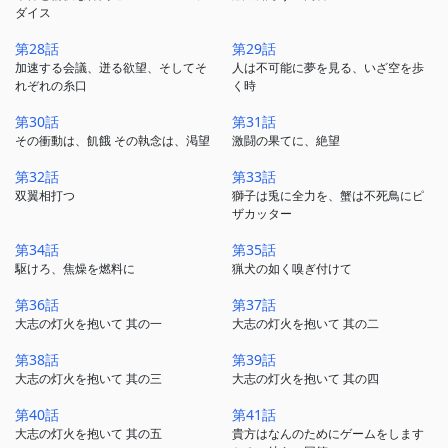
ダイス
第28話
第29話
加速する会議、迸る欲望、そしてそ
人は不可能に夢を見る、いざ空を歩
れぞれの糸口
く時
第30話
第31話
その衝動は、飢餓 その執念は、渇望
激闘の果てに、絶望
第32話
第33話
双翼相打つ
獅子は兎に全力を、蟹は不死鳥にピ
ザカッター
第34話
第35話
駆けろ、焦燥を燃料に
猟犬の如く嗅ぎ付けて
第36話
第37話
大志の灯火を抱いて 其の一
大志の灯火を抱いて 其の二
第38話
第39話
大志の灯火を抱いて 其の三
大志の灯火を抱いて 其の四
第40話
第41話
大志の灯火を抱いて 其の五
貴方はなんのためにゲームをします