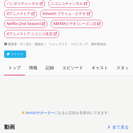
バンダイチャンネル
ニコニコチャンネル
dアニメストア
Amazon プライム・ビデオ
Netflix
(2nd Season)
ABEMAビデオ
(シーズン2)
dアニメストア ニコニコ支店
硬梨菜・不二涼介・講談社／「シャングリラ・フロンティア」製作委員会
ツイート
トップ
情報
記録
エピソード
キャスト
スタッフ
Annictサポーター
になると広告を非表示にできます。
動画
全て見る