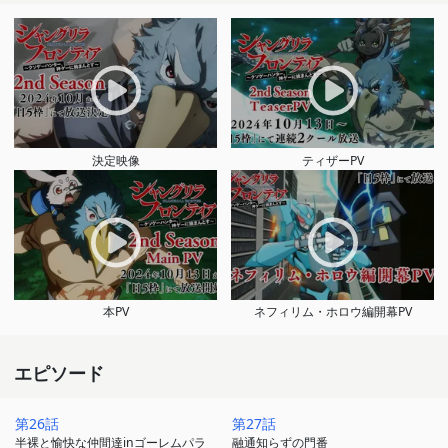
決定映像
ティザーPV
本PV
ネフィリム・ホロウ編開幕PV
エピソード
第26話
第27話
半裸と愉快な仲間達inゴーレムパラ
融通知らずの門番