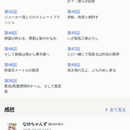
か？：彼らの回答
第42話
第43話
ジョーカー混じりのストレートフラ
赤鯨、魚怪と相対す
ッシュ
第44話
第45話
静謐が終わる、廃都よ賑やかなれ
いざ龍魚三枚おろし
第46話
第47話
そして旅狼は海から摩天楼へ
ただ一瞬にて気取るは灼光の限界
第48話
第49話
秒速百メートルの殺意
深き海の王よ、ぶちのめし奉る
第50話
匿名(馬鹿)野郎Aチーム、そして風雲
急
感想
全て見る
なゆちゃんず
@ntmkn