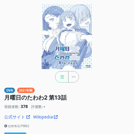
OVA
2021年秋
月曜日のたわわ2 第13話
378
-
視聴者数:
評価数:
公式サイト
Wikipedia
比村奇石/PBM2