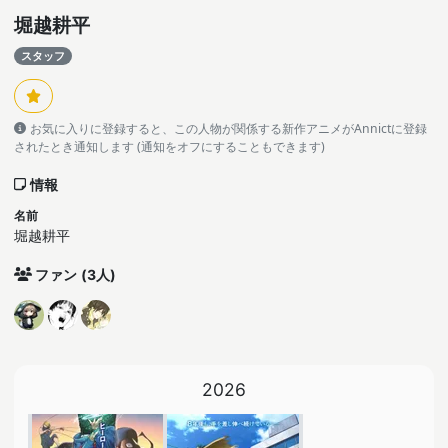
堀越耕平
スタッフ
お気に入りに登録すると、この人物が関係する新作アニメがAnnictに登録
されたとき通知します (通知をオフにすることもできます)
情報
名前
堀越耕平
ファン
(3人)
2026