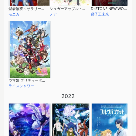
聖者無双～サラリーマン、異世界で生き残るために歩む道～
シュガーアップル・フェアリーテイル 第2クール
Dr.STONE NEW WORLD 第2クール
モニカ
ノア
獅子王未来
ウマ娘 プリティーダービー Season 3
ライスシャワー
2022