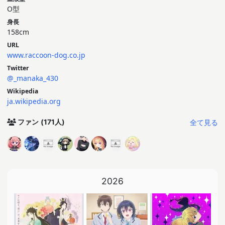
O型
身長
158cm
URL
www.raccoon-dog.co.jp
Twitter
@_manaka_430
Wikipedia
ja.wikipedia.org
全て見る
ファン
(171人)
2026