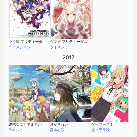
ウマ娘 プリティーダービー
ウマ娘 プリティーダービー EXTRA R「BNWの誓い」
ライスシャワー
ライスシャワー
2017
終末なにしてますか？ 忙しいですか？ 救ってもらっていいですか？
月がきれい
ゲーマーズ！
ラキシュ
宮本心咲
星ノ守千秋