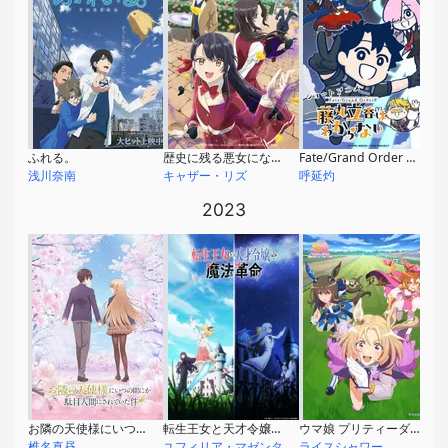
ふれる。
歴史に残る悪女になるぞ
Fate/Grand Order 藤丸立香はわからない Season2
浅川奈南
キャザー・リズ
呼延灼
2023
お隣の天使様にいつの間にか駄目人間にされていた件
転生王女と天才令嬢の魔法革命
ウマ娘 プリティーダービー ROAD TO THE TOP
椎名真昼
ユフィリア・マゼンタ
ライスシャワー