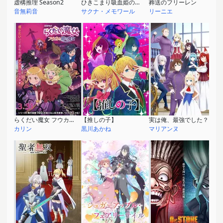
虚構推理 Season2
ひきこまり吸血姫の悶々
葬送のフリーレン
音無莉音
サクナ・メモワール
リーニエ
らくだい魔女 フウカと闇の魔女
【推しの子】
実は俺、最強でした？
カリン
黒川あかね
マリアンヌ