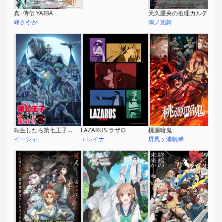
真･侍伝 YAIBA
天久鷹央の推理カルテ
峰さやか
鴻ノ池舞
転生したら第七王子だったので、気ままに魔術を極めます 第2期
LAZARUS ラザロ
桃源暗鬼
イーシャ
エレイナ
屏風ヶ浦帆稀