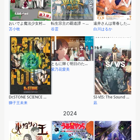
おいでよ魔法少女村(不法占拠)
転生宗主の覇道譚 ～すべてを呑み込むサカナと這い上がる～
遠井さんは青春したい！『バカとスマホとロマンスと』
苫小牧
谷霊
白川はるか
ともに輝く明日のために。
紫乃花愛美
Dr.STONE SCIENCE FUTURE 第2クール
SI-VIS: The Sound of Heroes
獅子王未来
凪
2024