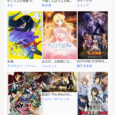
かくりよの宿飯 弐
千歳くんはラムネ瓶のなか
ガチアクタ
チビ
柊夕湖
エイシア
全修。
ある日、お姫様になってしまった件について
Dr.STONE SCIENCE FUTURE
デステニー・ハートウォーミング
ジェニット
獅子王未来
龍族Ⅱ -The Mourner's Eyes-
ノルマ・ローレンス