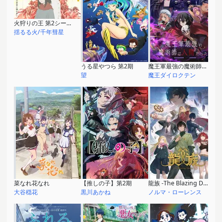
火狩りの王 第2シーズン
揺るる火/千年彗星
うる星やつら 第2期
魔王軍最強の魔術師は人間だった
望
魔王ダイロクテン
菜なれ花なれ
【推しの子】第2期
龍族 -The Blazing Dawn-
大谷穏花
黒川あかね
ノルマ・ローレンス