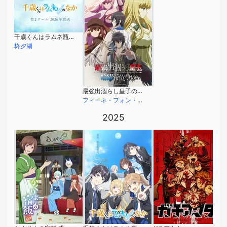
千歳くんはラムネ瓶のなか 第2クール
柊夕湖
最強出涸らし皇子の暗躍帝位争い
フィーネ・フォン・クライネルト
2025