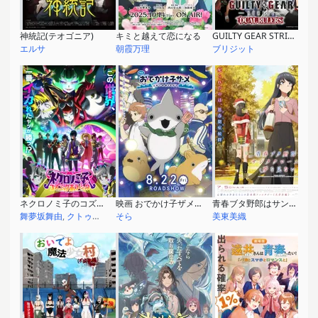
神統記(テオゴニア)
キミと越えて恋になる
GUILTY GEAR STRIVE: DUAL RULERS
エルサ
朝霞万理
ブリジット
ネクロノミ子のコズミックホラーショウ
映画 おでかけ子ザメ とかいのおともだち
青春ブタ野郎はサンタクロースの夢を見ない
舞夢坂舞由
,
クトゥルフ
そら
美東美織