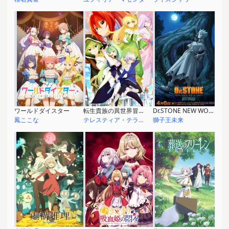
ワールドダイスター
転生貴族の異世界冒険録 ～自重を知らない神々の使徒～
Dr.STONE NEW WORLD
鳳ここな
テレスティア・テラ・エスフォート
獅子王未来