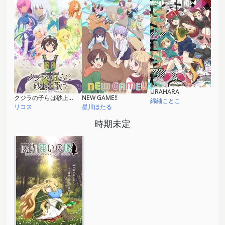
URAHARA
クジラの子らは砂上に歌う
NEW GAME!!
綿紬ことこ
リコス
星川ほたる
時期未定