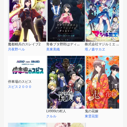
魔都精兵のスレイブ2
青春ブタ野郎はディアフレンドの夢を見ない
株式会社マジルミエ 第2期
月夜野ベル
美東美織
塔ノ森サカヱ
停車場のスピス
スピス２０００
LV999の村人
鬼の花嫁
クルル
東雲花梨