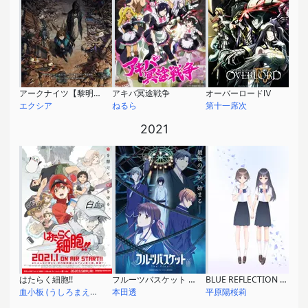
アークナイツ【黎明前奏/PRELUDE TO DAWN】
アキバ冥途戦争
オーバーロードⅣ
エクシア
ねるら
第十一席次
2021
はたらく細胞!!
フルーツバスケット The Final
BLUE REFLECTION RAY/澪
血小板 (うしろまえちゃん)
本田透
平原陽桜莉