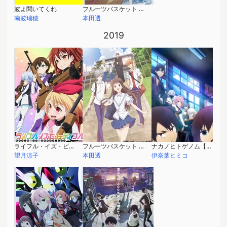
波よ聞いてくれ
フルーツバスケット 2nd Season
南波瑞穂
本田透
2019
ライフル・イズ・ビューティフル
フルーツバスケット 1st Season
ナカノヒトゲノム【実況中】
望月涼子
本田透
伊奈葉ヒミコ