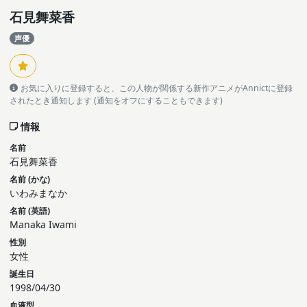
石見舞菜香
声優
お気に入りに登録すると、この人物が関係する新作アニメがAnnictに登録
されたとき通知します (通知をオフにすることもできます)
情報
名前
石見舞菜香
名前 (かな)
いわみまなか
名前 (英語)
Manaka Iwami
性別
女性
誕生日
1998/04/30
血液型