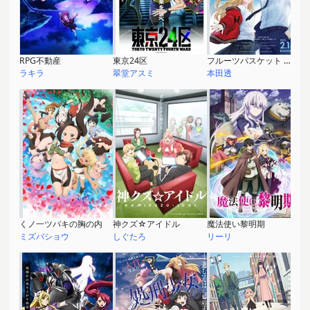
RPG不動産
東京24区
フルーツバスケット -prelude-
ラキラ
翠堂アスミ
本田透
くノ一ツバキの胸の内
神クズ☆アイドル
魔法使い黎明期
ミズバショウ
しぐたろ
リーリ