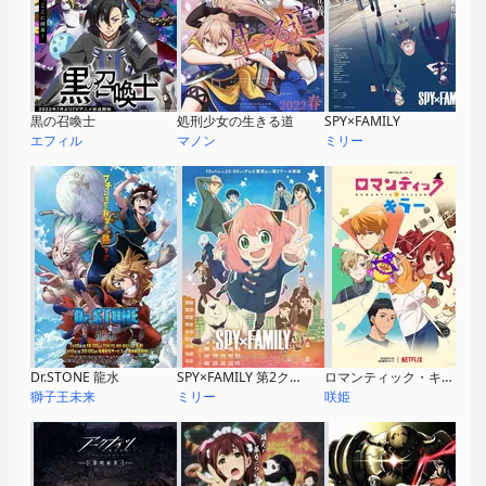
黒の召喚士
処刑少女の生きる道
SPY×FAMILY
エフィル
マノン
ミリー
Dr.STONE 龍水
SPY×FAMILY 第2クール
ロマンティック・キラー
獅子王未来
ミリー
咲姫