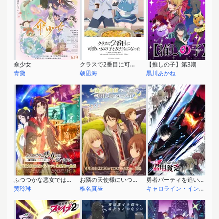
傘少女
クラスで2番目に可愛い女の子と友だちになった
【推しの子】第3期
青黛
朝凪海
黒川あかね
ふつつかな悪女ではございますが ～雛宮蝶鼠とりかえ伝～
お隣の天使様にいつの間にか駄目人間にされていた件2
勇者パーティを追い出された器用貧乏
黄玲琳
椎名真昼
キャロライン・イングロット