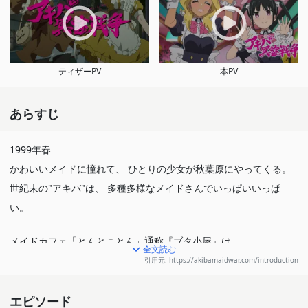
ティザーPV
本PV
あらすじ
1999年春
かわいいメイドに憧れて、 ひとりの少女が秋葉原にやってくる。
世紀末の"アキバ"は、 多種多様なメイドさんでいっぱいいっぱ
い。
メイドカフェ「とんとことん」通称『ブタ小屋』は、
全文読む
今日もブヒブヒ営業中！
引用元: https://akibamaidwar.com/introduction
一緒に入店した新人メイドは破天荒さんで、
エピソード