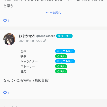
と思う。
ラーメン屋の店主は殺さないでほしかった…
全文読む
1
おまかせろ
@omakasero
サポーター
2023-01-08 05:25
全体
とても良い
映像
良い
キャラクター
とても良い
ストーリー
良い
音楽
良い
なんじゃこらwww（褒め言葉）
1