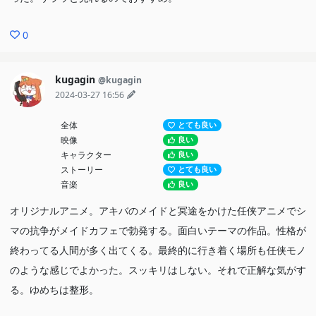
0
kugagin
@kugagin
2024-03-27 16:56
全体
とても良い
映像
良い
キャラクター
良い
ストーリー
とても良い
音楽
良い
オリジナルアニメ。アキバのメイドと冥途をかけた任侠アニメでシ
マの抗争がメイドカフェで勃発する。面白いテーマの作品。性格が
終わってる人間が多く出てくる。最終的に行き着く場所も任侠モノ
のような感じでよかった。スッキリはしない。それで正解な気がす
る。ゆめちは整形。