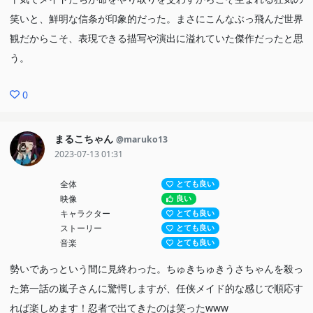
笑いと、鮮明な信条が印象的だった。まさにこんなぶっ飛んだ世界
観だからこそ、表現できる描写や演出に溢れていた傑作だったと思
う。
0
まるこちゃん
@maruko13
2023-07-13 01:31
全体
とても良い
映像
良い
キャラクター
とても良い
ストーリー
とても良い
音楽
とても良い
勢いであっという間に見終わった。ちゅきちゅきうさちゃんを殺っ
た第一話の嵐子さんに驚愕しますが、任侠メイド的な感じで順応す
れば楽しめます！忍者で出てきたのは笑ったwww