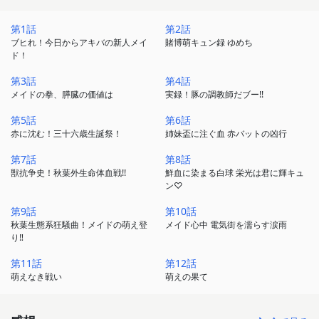
ドッタンバッタン大慌て。
第1話
第2話
推しメイドや調教師、 秋葉外生命体も現れて、
ブヒれ！今日からアキバの新人メイ
賭博萌キュン録 ゆめち
ド！
赤バットはフルスイング！
第3話
第4話
これは、 全てのご主人さまとお嬢さまに贈る、
メイドの拳、膵臓の価値は
実録！豚の調教師だブー!!
渾身のメイドお仕事奮闘記。
第5話
第6話
赤に沈む！三十六歳生誕祭！
姉妹盃に注ぐ血 赤バットの凶行
「みなさまのお帰りをお待ちしてますブー」
第7話
第8話
獣抗争史！秋葉外生命体血戦!!
鮮血に染まる白球 栄光は君に輝キュ
ン♡
第9話
第10話
秋葉生態系狂騒曲！メイドの萌え登
メイド心中 電気街を濡らす涙雨
り‼
第11話
第12話
萌えなき戦い
萌えの果て