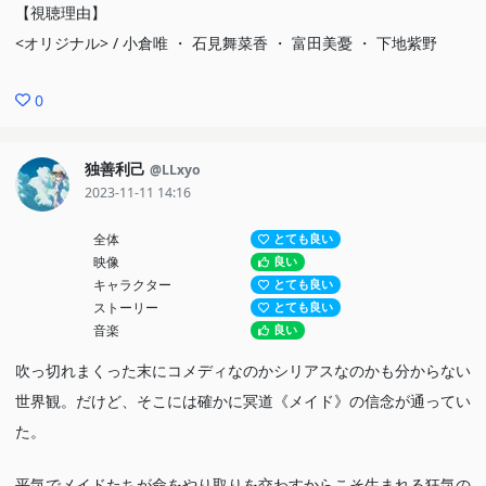
【視聴理由】
<オリジナル> / 小倉唯 ・ 石見舞菜香 ・ 富田美憂 ・ 下地紫野
0
独善利己
@LLxyo
2023-11-11 14:16
全体
とても良い
映像
良い
キャラクター
とても良い
ストーリー
とても良い
音楽
良い
吹っ切れまくった末にコメディなのかシリアスなのかも分からない
世界観。だけど、そこには確かに冥道《メイド》の信念が通ってい
た。
平気でメイドたちが命をやり取りを交わすからこそ生まれる狂気の