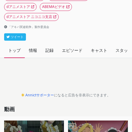
dアニメストア
ABEMAビデオ
dアニメストア ニコニコ支店
「アキバ冥途戦争」製作委員会
ツイート
トップ
情報
記録
エピソード
キャスト
スタッフ
Annictサポーター
になると広告を非表示にできます。
動画