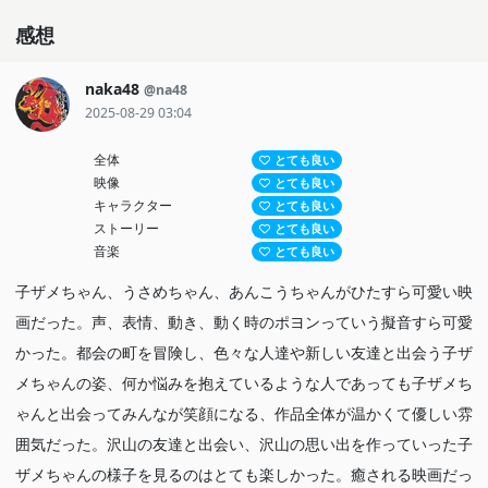
キラキラした都会のポスターが飛び込んでくる。
感想
そのとき子ザメちゃんの上をサメの形をした雲が通り過ぎていく。
そしてその雲に誘われるように、
naka48
@na48
子ザメちゃんは都会へ向かう電車に乗り込むのだった。
2025-08-29 03:04
輝くネオン、人々が行き交うスクランブル交差点、
たくさん人たちが揺られる満員電車。
全体
とても良い
映像
とても良い
“とかい“を舞台に子ザメちゃんの小さな大冒険が始まる！
キャラクター
とても良い
ストーリー
とても良い
音楽
とても良い
子ザメちゃん、うさめちゃん、あんこうちゃんがひたすら可愛い映
画だった。声、表情、動き、動く時のポヨンっていう擬音すら可愛
かった。都会の町を冒険し、色々な人達や新しい友達と出会う子ザ
メちゃんの姿、何か悩みを抱えているような人であっても子ザメち
ゃんと出会ってみんなが笑顔になる、作品全体が温かくて優しい雰
囲気だった。沢山の友達と出会い、沢山の思い出を作っていった子
ザメちゃんの様子を見るのはとても楽しかった。癒される映画だっ