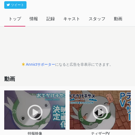
ツイート
トップ
情報
記録
キャスト
スタッフ
動画
関
Annictサポーター
になると広告を非表示にできます。
動画
特報映像
ティザーPV