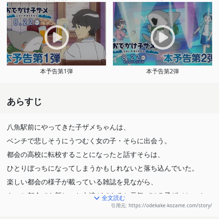
本予告第1弾
本予告第2弾
あらすじ
八魚駅前にやってきた子ザメちゃんは、
ベンチで悲しそうにうつむく女の子・そらに出会う。
都会の高校に転校することになったと話すそらは、
ひとりぼっちになってしまうかもしれないと落ち込んでいた。
楽しい都会の様子が載っている雑誌を見ながら、
きっと都会でも新しいお友達ができると元気づける子ザメちゃん。
全文読む
引用元: https://odekake-kozame.com/story/
そらと別れ、歩き出した子ザメちゃんの目に、