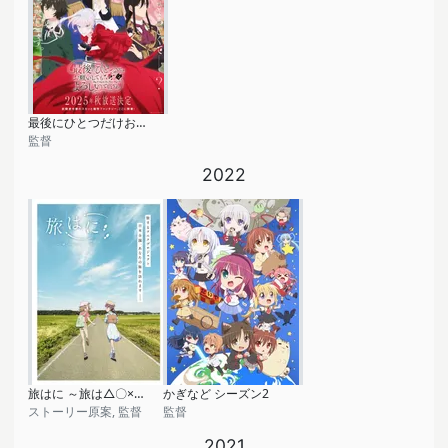
最後にひとつだけお願いしてもよろしいでしょうか
監督
2022
旅はに ～旅は△〇×に～
かぎなど シーズン2
ストーリー原案, 監督
監督
2021