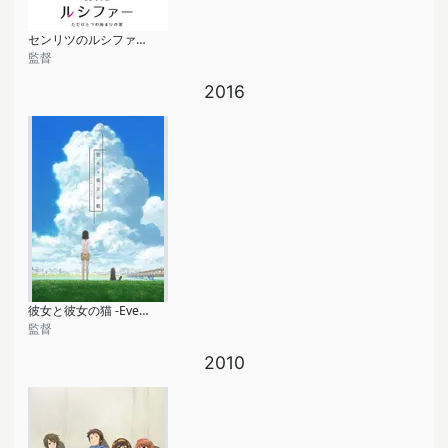
センリツのルシファー ただひとつの始まりの歌
監督
2016
彼女と彼女の猫 -Everything Flows-
監督
2010