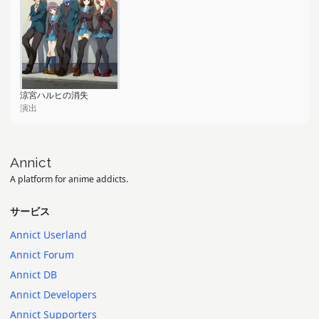
涼宮ハルヒの消失
演出
Annict
A platform for anime addicts.
サービス
Annict Userland
Annict Forum
Annict DB
Annict Developers
Annict Supporters