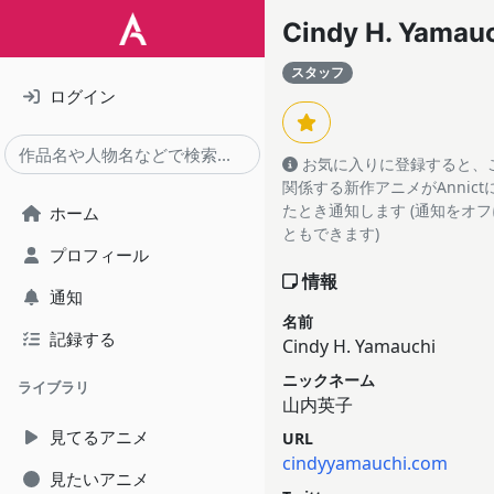
Cindy H. Yamau
スタッフ
ログイン
お気に入りに登録すると、
関係する新作アニメがAnnic
たとき通知します (通知をオ
ホーム
ともできます)
プロフィール
情報
通知
名前
記録する
Cindy H. Yamauchi
ニックネーム
ライブラリ
山内英子
見てるアニメ
URL
cindyyamauchi.com
見たいアニメ