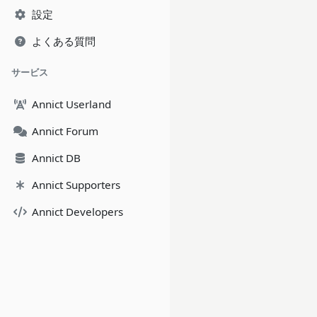
設定
よくある質問
サービス
Annict Userland
Annict Forum
Annict DB
Annict Supporters
Annict Developers