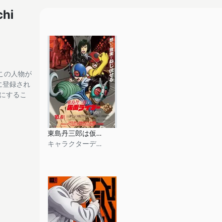
chi
この人物が
tに登録され
フにするこ
東島丹三郎は仮面ライダーになりたい
キャラクターデザイン