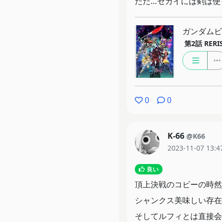
ただ…セカイには剣は使
ガンダムビ
第2話
RERI
0
0
K-66
@K66
2023-11-07 13:4
良い
頂上決戦のコビーの時然
シャンクス美味しい存在
そしてルフィとは直接会