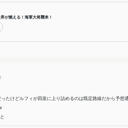
世界が燃える！海軍大将襲来！
2
だったけどルフィが四皇に上り詰めるのは既定路線だから予想
w
と