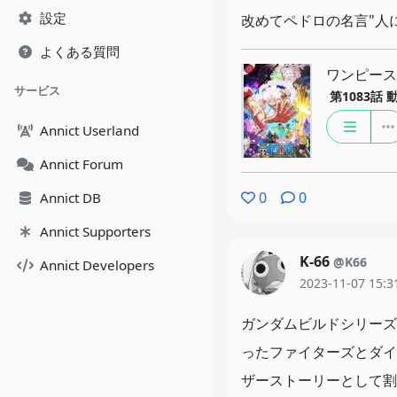
設定
改めてペドロの名言"人
よくある質問
ワンピース
サービス
第1083話
Annict Userland
Annict Forum
0
0
Annict DB
Annict Supporters
K-66
@K66
Annict Developers
2023-11-07 15:3
ガンダムビルドシリーズ
ったファイターズとダイ
ザーストーリーとして割