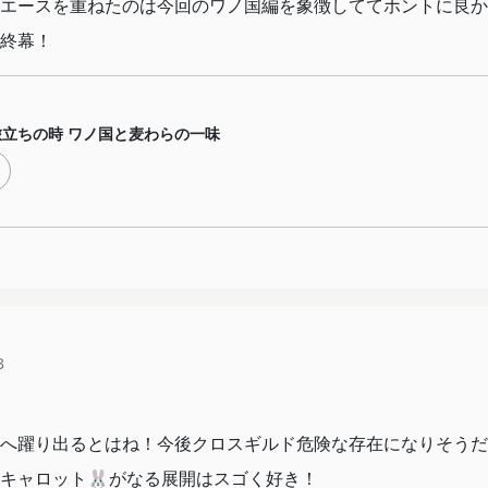
エースを重ねたのは今回のワノ国編を象徴しててホントに良か
終幕！
旅立ちの時 ワノ国と麦わらの一味
3
へ躍り出るとはね！今後クロスギルド危険な存在になりそうだ
キャロット🐰がなる展開はスゴく好き！