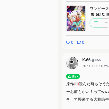
ワンピース
第1081話
0
0
K-66
@K66
2023-11-03 03:5
良い
原作📖読んだ時もそう
ーお前もかい！ってww
そして襲来する大将緑牛