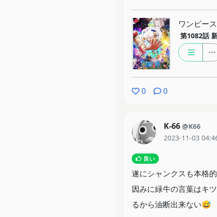
ワンピース
第1082話
0
0
K-66
@K66
2023-11-03 04:4
良い
遂にシャンクスも本格的
因みに緑牛の言葉はキツ
るから油断出来ない😅