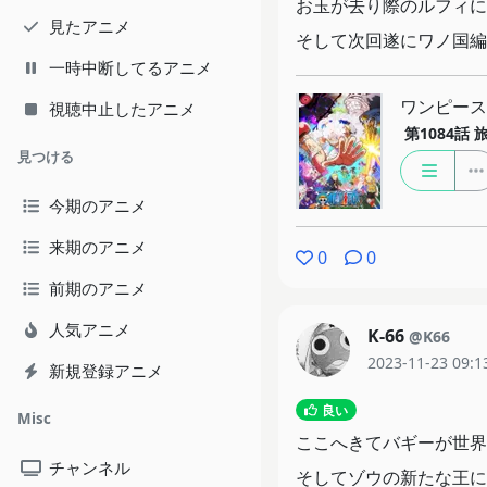
お玉が去り際のルフィに
見たアニメ
そして次回遂にワノ国編
一時中断してるアニメ
ワンピース
視聴中止したアニメ
第1084話
見つける
今期のアニメ
来期のアニメ
0
0
前期のアニメ
人気アニメ
K-66
@K66
2023-11-23 09:1
新規登録アニメ
良い
Misc
ここへきてバギーが世界
チャンネル
そしてゾウの新たな王に