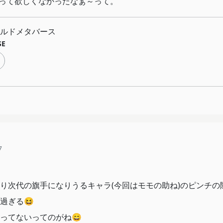
って欲しくなかったなぁ～って。
ルドメタバース
SE
7
り次代の旗手になりうるキャラ(今回はモモの助ね)のピンチの
過ぎる😆
ってないってのがね😄