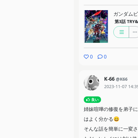
ガンダムビ
第3話
TRY&
0
0
K-66
@K66
2023-11-07 14:3
良い
姉妹喧嘩の修復を弟子に
はよく分かる😄
そんな話を簡単に一変さ