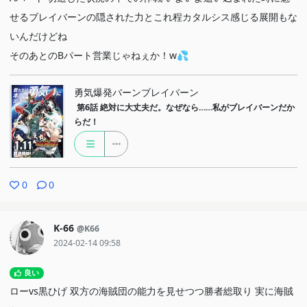
せるブレイバーンの隠された力とこれ程カタルシス感じる展開もな
いんだけどね
そのあとのBパート営業じゃねぇか！w💦
勇気爆発バーンブレイバーン
第6話
絶対に大丈夫だ。なぜなら……私がブレイバーンだか
らだ！
0
0
K-66
@K66
2024-02-14 09:58
良い
ローvs黒ひげ 双方の海賊団の能力を見せつつ勝者総取り 実に海賊