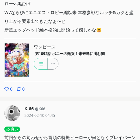
ローvs黒ひげ
W7ならびにエニエス・ロビー編以来 本格参戦なルッチ&カクと盛
り上がる要素出てきたなぁ〜と
新章エッグヘッド編本格的に開始って感じかな😄
ワンピース
第1092話
ボニーの慟哭！未来島に潜む闇
0
0
K-66
@K66
2024-02-10 04:45
良い
前回からの匂わせから冒頭の特撮ヒーローが何となくブレイバーン