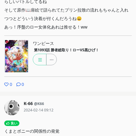
らしいバトルしてるね
そして原作📖扉絵で語られてたプリン拉致の流れもちゃんと入れ
つつとどういう決着が付くんだろうね😄
あっ！序盤のロー女体化あれは推せる！ww
ワンピース
第1093話
勝者総取り！ローVS黒ひげ！
0
0
K-66
@K66
2024-02-14 09:12
良い
くまとボニーの関係性の発覚