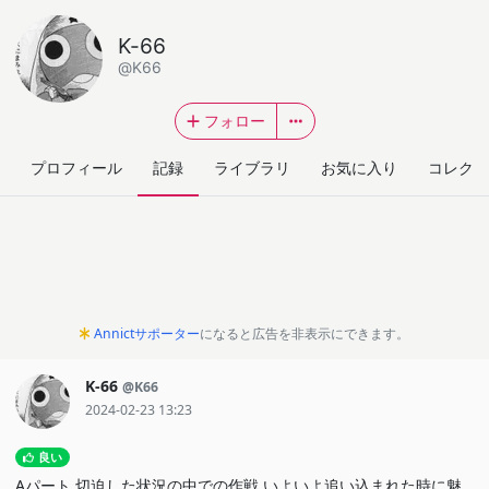
K-66
@K66
フォロー
プロフィール
記録
ライブラリ
お気に入り
コレクシ
Annictサポーター
になると広告を非表示にできます。
K-66
@K66
2024-02-23 13:23
良い
Aパート 切迫した状況の中での作戦 いよいよ追い込まれた時に魅