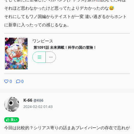
それほど思わなかったけど思ってたよりデカかったのな😅
それにしてもワノ国編からテイストが一変 違い過ぎるからホント
に新章に入ったっての感じるなぁ。
ワンピース
第1091話
未来満載！科学の国の冒険！
0
0
K-66
@K66
2024-02-02 01:43
良い
今回は比較的？シリアス寄りの話まあブレイバーンの存在で忘れが