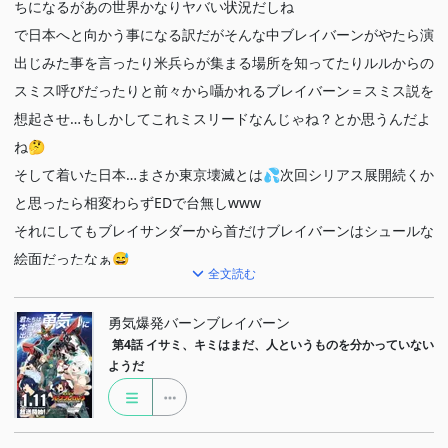
ちになるがあの世界かなりヤバい状況だしね
で日本へと向かう事になる訳だがそんな中ブレイバーンがやたら演
出じみた事を言ったり米兵らが集まる場所を知ってたりルルからの
スミス呼びだったりと前々から囁かれるブレイバーン＝スミス説を
想起させ…もしかしてこれミスリードなんじゃね？とか思うんだよ
ね🤔
そして着いた日本…まさか東京壊滅とは💦次回シリアス展開続くか
と思ったら相変わらずEDで台無しwww
それにしてもブレイサンダーから首だけブレイバーンはシュールな
絵面だったなぁ😅
全文読む
勇気爆発バーンブレイバーン
第4話
イサミ、キミはまだ、人というものを分かっていない
ようだ