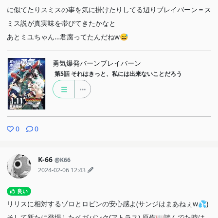
に似てたりスミスの事を気に掛けたりしてる辺りブレイバーン＝ス
ミス説が真実味を帯びてきたかなと
あとミユちゃん…君腐ってたんだねw😅
勇気爆発バーンブレイバーン
第5話
それはきっと、私には出来ないことだろう
0
0
K-66
@K66
2024-02-06 12:43
良い
リリスに相対するゾロとロビンの安心感よ(サンジはまあねぇw💦)
そして新たに登場したベガパンク(アトラス) 原作📖読んでた時は