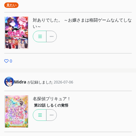
見たい
対ありでした。 ～お嬢さまは格闘ゲームなんてしな
い～
0
Midra
が記録しました
2026-07-06
名探偵プリキュア！
第22話
しるくの覚悟