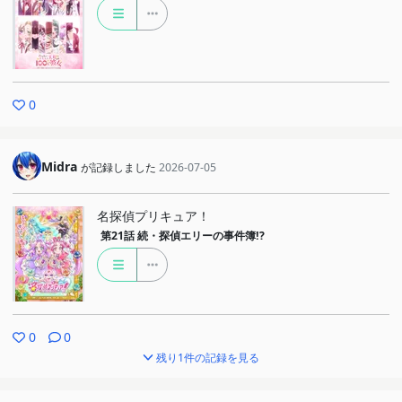
0
Midra
が記録しました
2026-07-05
名探偵プリキュア！
第21話
続・探偵エリーの事件簿!?
0
0
残り1件の記録を見る