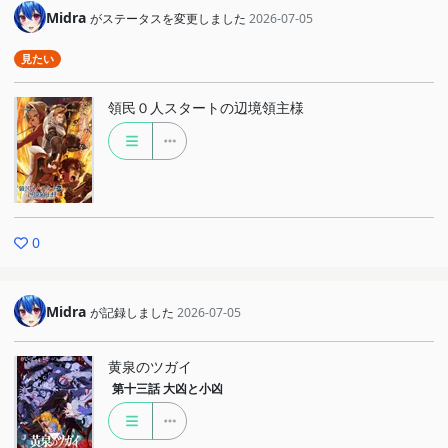
Midra
がステータスを変更しました
2026-07-05
見たい
領民０人スタートの辺境領主様
0
Midra
が記録しました
2026-07-05
黄泉のツガイ
第十三話
大凶と小凶