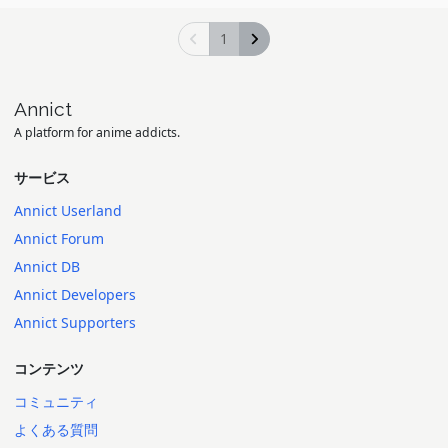
1
Annict
A platform for anime addicts.
サービス
Annict Userland
Annict Forum
Annict DB
Annict Developers
Annict Supporters
コンテンツ
コミュニティ
よくある質問