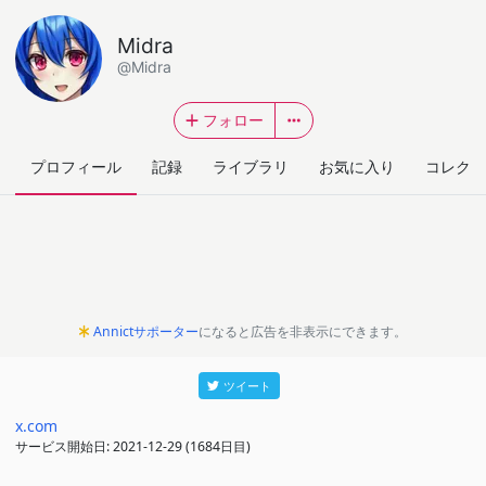
Midra
@Midra
フォロー
プロフィール
記録
ライブラリ
お気に入り
コレクシ
Annictサポーター
になると広告を非表示にできます。
ツイート
x.com
サービス開始日: 2021-12-29 (1684日目)