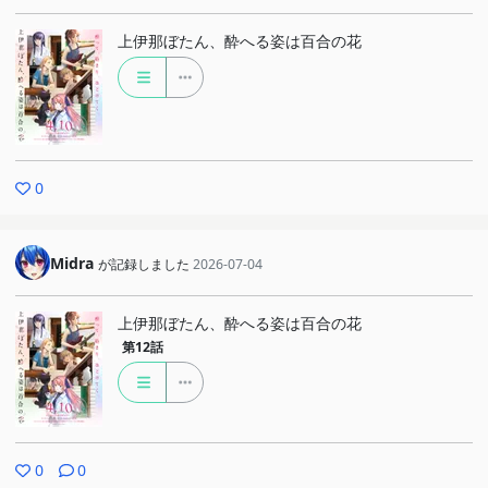
上伊那ぼたん、酔へる姿は百合の花
0
Midra
が記録しました
2026-07-04
上伊那ぼたん、酔へる姿は百合の花
第12話
0
0