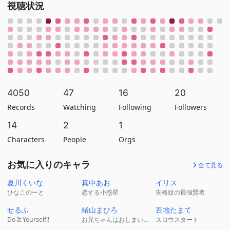
視聴状況
4050
47
16
20
Records
Watching
Following
Followers
14
2
1
Characters
People
Orgs
お気に入りのキャラ
全て見る
夏川くいな
真中あお
イリス
ひなこのーと
恋する小惑星
失格紋の最強賢者
せるふ
緒山まひろ
百地たまて
Do It Yourself!!
お兄ちゃんはおしまい！
スロウスタート