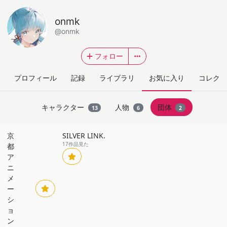
onmk
@onmk
フォロー
プロフィール
記録
ライブラリ
お気に入り
コレクシ
キャラクター
人物
団体
13
6
2
京
SILVER LINK.
17作品見た
都
ア
ニ
メ
ー
シ
ョ
ン