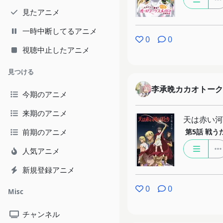
見たアニメ
一時中断してるアニメ
0
0
視聴中止したアニメ
見つける
李承晩カカオトーク
今期のアニメ
来期のアニメ
天は赤い河
前期のアニメ
第5話
戦う
人気アニメ
新規登録アニメ
0
0
Misc
チャンネル