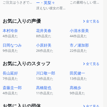
ご注文はうさぎですか？
ー・英梨々
この素晴らしい世界に祝福を！
冴えない彼女の育てかた
お気に入りの声優
全て見る
本村玲奈
花井美春
小清水亜美
4作品見た
8作品見た
44作品見た
日岡なつみ
小原好美
市ノ瀬加那
9作品見た
26作品見た
22作品見た
お気に入りのスタッフ
全て見る
長山延好
川口敬一郎
田尻健一
7作品見た
13作品見た
13作品見た
斎藤圭一郎
髙橋龍也
髙橋歩
4作品見た
11作品見た
9作品見た
お気に入りの団体
全て見る