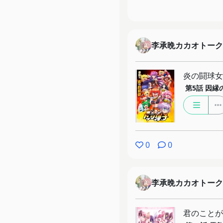
李承晩カカオトーク
炎の闘球女
第5話
因縁
0
0
李承晩カカオトーク
君のことが