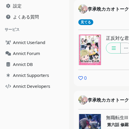
設定
李承晩カカオトーク
よくある質問
見てる
サービス
正反対な君
Annict Userland
Annict Forum
Annict DB
Annict Supporters
0
Annict Developers
李承晩カカオトーク
無職転生Ⅲ
第六話
修羅