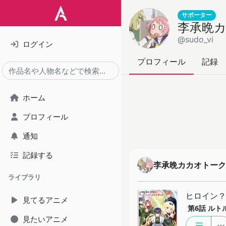
サポーター
李承晩
@sudo_vi
ログイン
プロフィール
記録
ホーム
プロフィール
通知
記録する
李承晩カカオトーク
ライブラリ
ヒロイン？
見てるアニメ
第6話
ルト
見たいアニメ