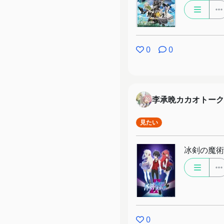
0
0
李承晩カカオトーク
見たい
冰剣の魔術
0