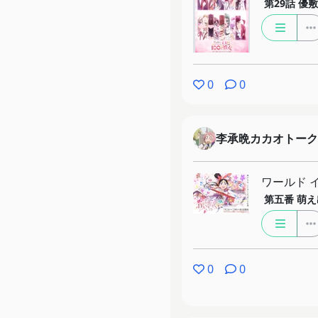
第29話
優敷
0
0
李承晩カカオトーク
ワールド 
第五番
萌え
0
0