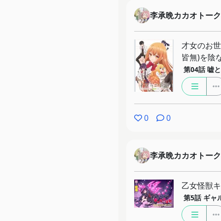
李承晩カカオトーク
才女のお世
皆無)を陰
第04話
嘘と
0
0
李承晩カカオトーク
乙女怪獣キ
第5話
ギャ