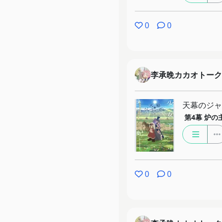
0
0
李承晩カカオトーク
天幕のジャ
第4幕
炉の
0
0