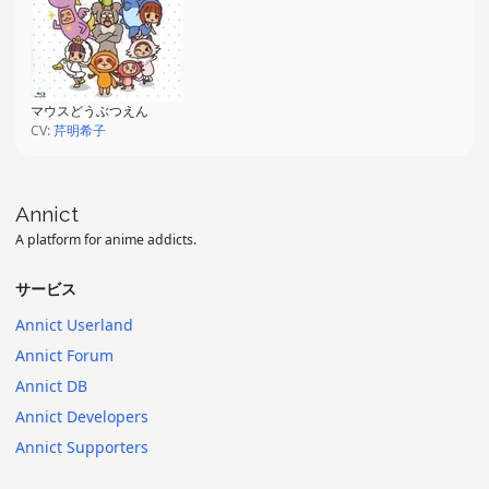
マウスどうぶつえん
CV:
芹明希子
Annict
A platform for anime addicts.
サービス
Annict Userland
Annict Forum
Annict DB
Annict Developers
Annict Supporters