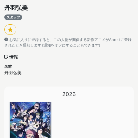
丹羽弘美
スタッフ
お気に入りに登録すると、この人物が関係する新作アニメがAnnictに登録
されたとき通知します (通知をオフにすることもできます)
情報
名前
丹羽弘美
2026