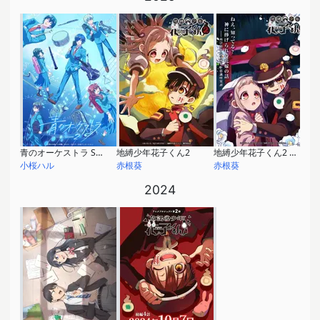
青のオーケストラ Season 2
地縛少年花子くん2
地縛少年花子くん2 後編
小桜ハル
赤根葵
赤根葵
2024