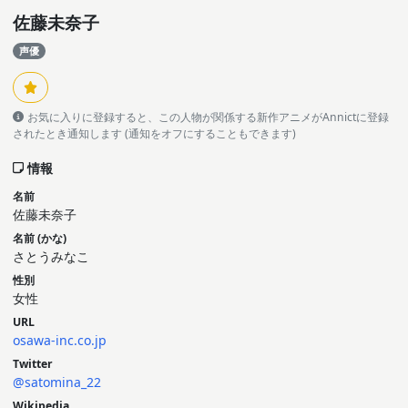
佐藤未奈子
声優
お気に入りに登録すると、この人物が関係する新作アニメがAnnictに登録
されたとき通知します (通知をオフにすることもできます)
情報
名前
佐藤未奈子
名前 (かな)
さとうみなこ
性別
女性
URL
osawa-inc.co.jp
Twitter
@satomina_22
Wikipedia