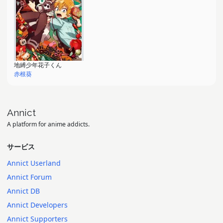
地縛少年花子くん
赤根葵
Annict
A platform for anime addicts.
サービス
Annict Userland
Annict Forum
Annict DB
Annict Developers
Annict Supporters