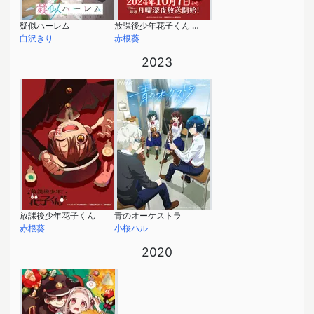
疑似ハーレム
放課後少年花子くん 続編
白沢きり
赤根葵
2023
放課後少年花子くん
青のオーケストラ
赤根葵
小桜ハル
2020