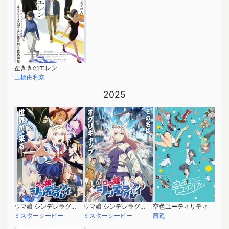
左ききのエレン
三橋由利奈
2025
ウマ娘 シンデレラグレイ 第2クール
ウマ娘 シンデレラグレイ
空色ユーティリティ
ミスターシービー
ミスターシービー
茜遥