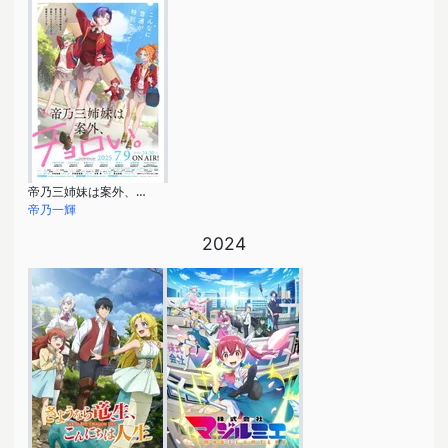
帝乃三姉妹は案外、チョロい。
帝乃一輝
2024