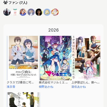
ファン
(7人)
2026
クラスで2番目に可愛い女の子と友だちになった
株式会社マジルミエ 第2期
上伊那ぼたん、酔へる姿は百合の花
湊京香
槇野あかね
遊佐あかね