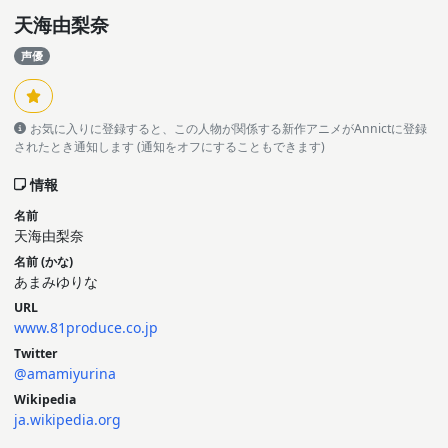
天海由梨奈
声優
お気に入りに登録すると、この人物が関係する新作アニメがAnnictに登録
されたとき通知します (通知をオフにすることもできます)
情報
名前
天海由梨奈
名前 (かな)
あまみゆりな
URL
www.81produce.co.jp
Twitter
@amamiyurina
Wikipedia
ja.wikipedia.org