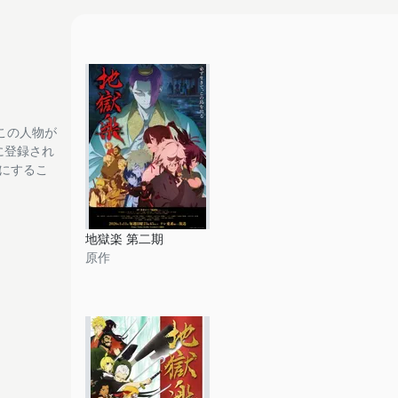
この人物が
tに登録され
フにするこ
地獄楽 第二期
原作