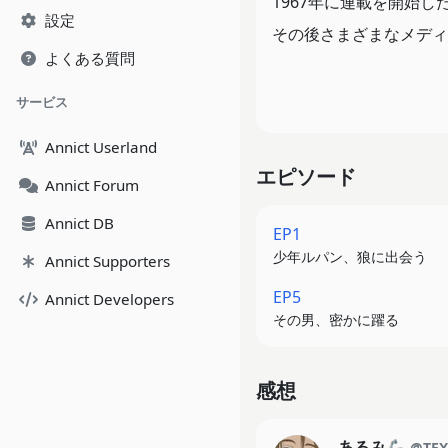
1967年に連載を開始
設定
その後さまざまなメディ
よくある質問
『LUPIN ZERO』
サービス
舞台は、原作連載当初の
Annict Userland
少年と悪党のスリルある
エピソード
Annict Forum
原作でも描かれている「
Annict DB
EP1
制作スタジオは、多くの
少年ルパン、狼に出会う
Annict Supporters
レトロでユニークな世界
EP5
Annict Developers
またキャストには、ルパ
その男、密かに躍る
音楽は、大友良英（『あ
感想
さらにエンディングテー
も注目してほしい。
あるみ🦾
@TEX