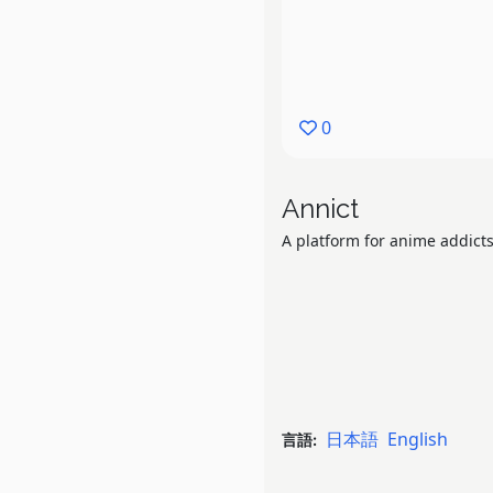
0
Annict
A platform for anime addicts
日本語
English
言語: