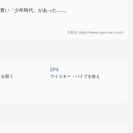
青い「少年時代」があった……。
引用元: https://www.lupin-zero.com/
が、高度経済成長期の日本を駆け巡る！
て、のちの相棒・次元との出会い……。
ナルストーリーが展開される。
EP4
フィルム。
目を競う
ウイスキー・パイプを狙え
洋子役に早見沙織といった、若手人気声優を起用！
山下毅雄の楽曲アレンジも含め、劇伴音楽を担当する。
ター・七尾旅人。一流クリエイターが音で彩る作品世界に