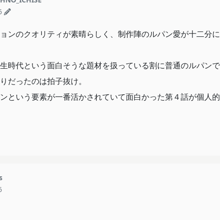
6
段。
んな一歩を踏み出したのか？
ョンのクオリティが素晴らしく、制作陣のルパン愛が十二分に
る大泥棒の、誰も知らない「はじまり」の物語。
生時代という面白そうな題材を扱っている割に普通のルパンで
りだったのは拍子抜け。
ンという要素が一番活かされていて面白かった第４話が個人的
s
6