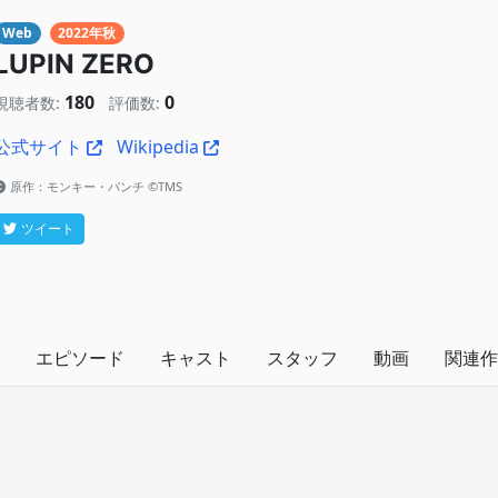
Web
2022年秋
LUPIN ZERO
180
0
視聴者数:
評価数:
公式サイト
Wikipedia
原作：モンキー・パンチ ©TMS
ツイート
エピソード
キャスト
スタッフ
動画
関連作