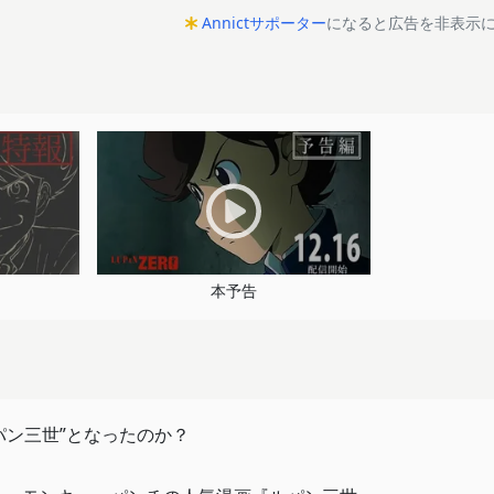
Annictサポーター
になると広告を非表示
本予告
パン三世”となったのか？