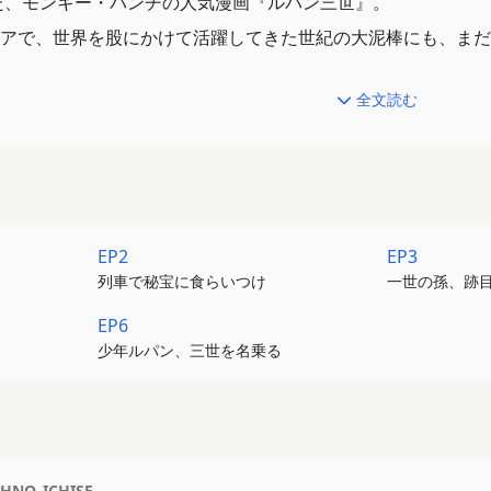
した、モンキー・パンチの人気漫画『ルパン三世』。
アで、世界を股にかけて活躍してきた世紀の大泥棒にも、まだ
は、ベールに包まれた彼のビギニングをついに描き出す。
全文読む
昭和30年（1960年）代。まだ何者でもない「少年ルパン」
対決。父親・ルパン二世や、祖父・ルパン一世との因縁。そし
少年ルパン」編からヒントを得つつ、懐かしくも新しいオリジ
EP2
EP3
『ルパン三世』シリーズを手掛けるテレコム・アニメーション
列車で秘宝に食らいつけ
一世の孫、跡
観を現代に蘇らせる。
EP6
ン役に畠中祐、次元役に武内駿輔、ルパンが憧れるヒロイン・
少年ルパン、三世を名乗る
まちゃん』『犬王』）。『ルパン三世PART1』を手掛けた 
マを歌うのは、音楽ファンを魅了し続けるシンガーソングライ
HNO_ICHISE