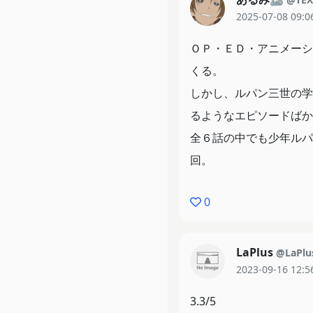
2025-07-08 09:0
少年が登る、悪党への階
彼は一体、何を思い、ど
ＯＰ・ＥＤ・アニメーシ
これは、誰もが知ってい
くる。
しかし、ルパン三世の学
るようなエピソードばか
全６話の中でも少年ルパ
回。
0
LaPlus
@LaPlu
2023-09-16 12:5
3.3/5